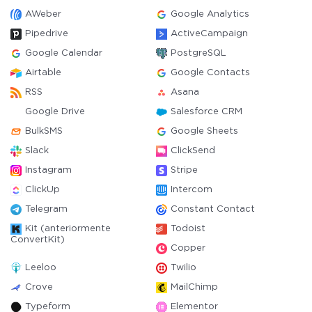
AWeber
Google Analytics
Pipedrive
ActiveCampaign
Google Calendar
PostgreSQL
Airtable
Google Contacts
RSS
Asana
Google Drive
Salesforce CRM
BulkSMS
Google Sheets
Slack
ClickSend
Instagram
Stripe
ClickUp
Intercom
Telegram
Constant Contact
Kit (anteriormente
Todoist
ConvertKit)
Copper
Leeloo
Twilio
Crove
MailChimp
Typeform
Elementor