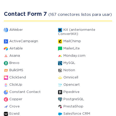
Contact Form 7
(167 conectores listos para usar)
AWeber
Kit (anteriormente
ConvertKit)
ActiveCampaign
MailChimp
Airtable
MailerLite
Asana
Monday.com
Brevo
MySQL
BulkSMS
Notion
ClickSend
Omnicell
ClickUp
Opencart
Constant Contact
Pipedrive
Copper
PostgreSQL
Crove
PrestaShop
Ecwid
Salesforce CRM