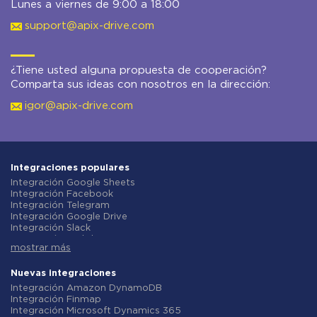
Lunes a viernes de 9:00 a 18:00
support@apix-drive.com
¿Tiene usted alguna propuesta de cooperación?
Comparta sus ideas con nosotros en la dirección:
igor@apix-drive.com
Integraciones populares
Integración Google Sheets
Integración Facebook
Integración Telegram
Integración Google Drive
Integración Slack
Integración MailChimp
mostrar más
Integración Gmail
Integración Trello
Integración ClickUp
Nuevas integraciones
Integración Airtable
Integración Amazon DynamoDB
Integración Google Contacts
Integración Finmap
Integración OpenAI (ChatGPT)
Integración Microsoft Dynamics 365