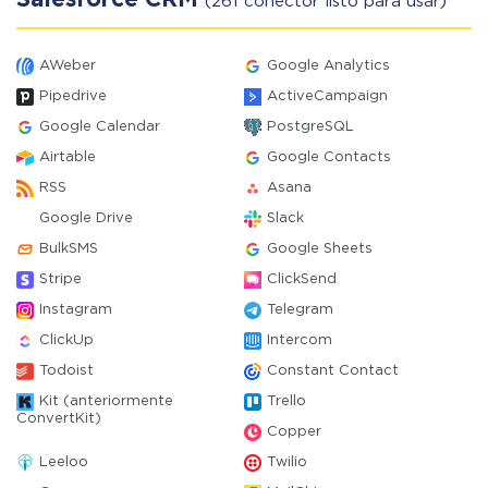
Salesforce CRM
(261 conector listo para usar)
AWeber
Google Analytics
Pipedrive
ActiveCampaign
Google Calendar
PostgreSQL
Airtable
Google Contacts
RSS
Asana
Google Drive
Slack
BulkSMS
Google Sheets
Stripe
ClickSend
Instagram
Telegram
ClickUp
Intercom
Todoist
Constant Contact
Kit (anteriormente
Trello
ConvertKit)
Copper
Leeloo
Twilio