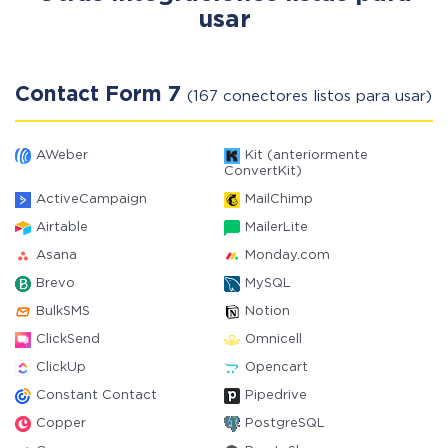
usar
Contact Form 7
(167 conectores listos para usar)
AWeber
Kit (anteriormente
ConvertKit)
ActiveCampaign
MailChimp
Airtable
MailerLite
Asana
Monday.com
Brevo
MySQL
BulkSMS
Notion
ClickSend
Omnicell
ClickUp
Opencart
Constant Contact
Pipedrive
Copper
PostgreSQL