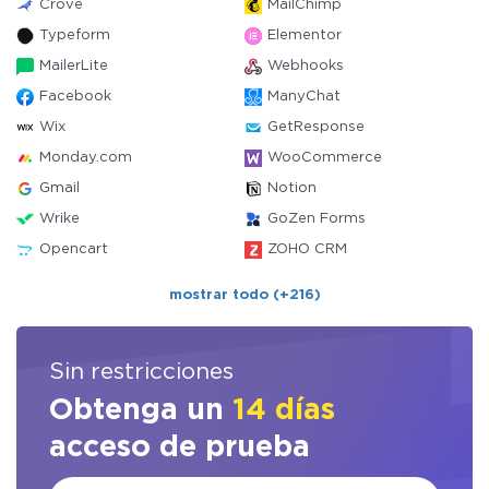
Crove
MailChimp
Typeform
Elementor
MailerLite
Webhooks
Facebook
ManyChat
Wix
GetResponse
Monday.com
WooCommerce
Gmail
Notion
Wrike
GoZen Forms
Opencart
ZOHO CRM
mostrar todo (+216)
Sin restricciones
Obtenga un
14 días
acceso de prueba