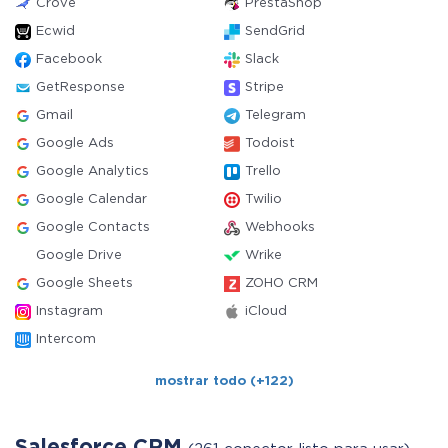
Crove
PrestaShop
Ecwid
SendGrid
Facebook
Slack
GetResponse
Stripe
Gmail
Telegram
Google Ads
Todoist
Google Analytics
Trello
Google Calendar
Twilio
Google Contacts
Webhooks
Google Drive
Wrike
Google Sheets
ZOHO CRM
Instagram
iCloud
Intercom
mostrar todo (+122)