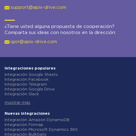
support@apix-drive.com
¿Tiene usted alguna propuesta de cooperación?
Comparta sus ideas con nosotros en la dirección:
igor@apix-drive.com
Integraciones populares
Integración Google Sheets
Integración Facebook
Integración Telegram
Integración Google Drive
Integración Slack
Integración MailChimp
mostrar más
Integración Gmail
Integración Trello
Integración ClickUp
Nuevas integraciones
Integración Airtable
Integración Amazon DynamoDB
Integración Google Contacts
Integración Finmap
Integración OpenAI (ChatGPT)
Integración Microsoft Dynamics 365
Integración Instagram
Integración BulkGate