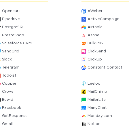
Opencart
AWeber
Pipedrive
ActiveCampaign
PostgreSQL
Airtable
PrestaShop
Asana
Salesforce CRM
BulkSMS
SendGrid
ClickSend
Slack
ClickUp
Telegram
Constant Contact
Todoist
Copper
Leeloo
Crove
MailChimp
Ecwid
MailerLite
Facebook
ManyChat
GetResponse
Monday.com
Gmail
Notion