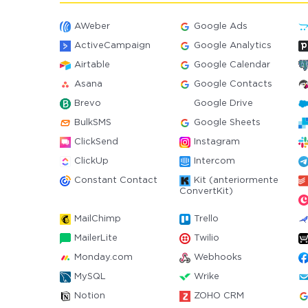
AWeber
Google Ads
ActiveCampaign
Google Analytics
Airtable
Google Calendar
Asana
Google Contacts
Brevo
Google Drive
BulkSMS
Google Sheets
ClickSend
Instagram
ClickUp
Intercom
Constant Contact
Kit (anteriormente
ConvertKit)
MailChimp
Trello
MailerLite
Twilio
Monday.com
Webhooks
MySQL
Wrike
Notion
ZOHO CRM