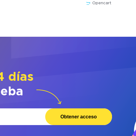
Opencart
4 días
ueba
Obtener acceso