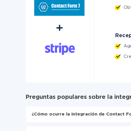
Ob
Recep
Ag
Cre
Preguntas populares sobre la integ
¿Cómo ocurre la integración de Contact Fo
Para empezar es necesario
registrarse en Api
Elija qué datos transferir de Contact Form 7 a 