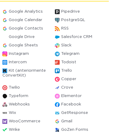
Google Analytics
Pipedrive
Google Calendar
PostgreSQL
Google Contacts
RSS
Google Drive
Salesforce CRM
Google Sheets
Slack
Instagram
Telegram
Intercom
Todoist
Kit (anteriormente
Trello
ConvertKit)
Copper
Twilio
Crove
Typeform
Elementor
Webhooks
Facebook
Wix
GetResponse
WooCommerce
Gmail
Wrike
GoZen Forms