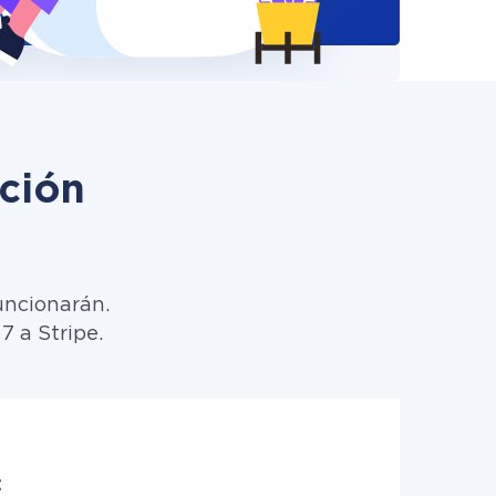
ción
uncionarán.
7 a Stripe.
: