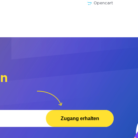
Opencart
rn
Zugang erhalten