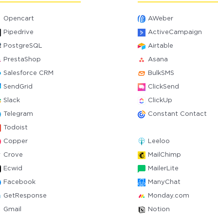
Opencart
AWeber
Pipedrive
ActiveCampaign
PostgreSQL
Airtable
PrestaShop
Asana
Salesforce CRM
BulkSMS
SendGrid
ClickSend
Slack
ClickUp
Telegram
Constant Contact
Todoist
Copper
Leeloo
Crove
MailChimp
Ecwid
MailerLite
Facebook
ManyChat
GetResponse
Monday.com
Gmail
Notion