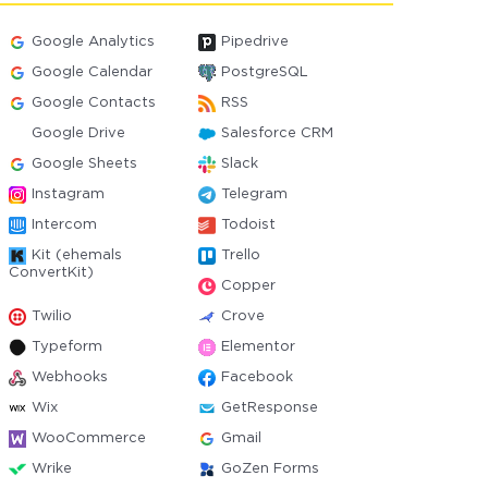
Google Analytics
Pipedrive
Google Calendar
PostgreSQL
Google Contacts
RSS
Google Drive
Salesforce CRM
Google Sheets
Slack
Instagram
Telegram
Intercom
Todoist
Kit (ehemals
Trello
ConvertKit)
Copper
Twilio
Crove
Typeform
Elementor
Webhooks
Facebook
Wix
GetResponse
WooCommerce
Gmail
Wrike
GoZen Forms