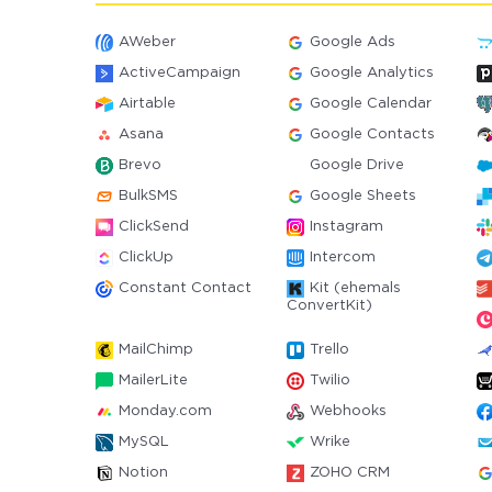
AWeber
Google Ads
ActiveCampaign
Google Analytics
Airtable
Google Calendar
Asana
Google Contacts
Brevo
Google Drive
BulkSMS
Google Sheets
ClickSend
Instagram
ClickUp
Intercom
Constant Contact
Kit (ehemals
ConvertKit)
MailChimp
Trello
MailerLite
Twilio
Monday.com
Webhooks
MySQL
Wrike
Notion
ZOHO CRM