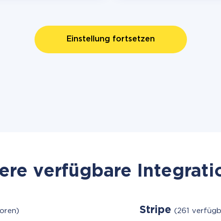
Einstellung fortsetzen
re verfügbare Integrat
Stripe
oren)
(261 verfüg