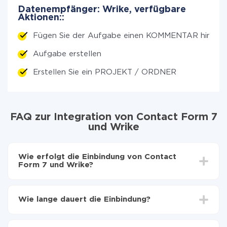
Datenempfänger: Wrike, verfügbare
Aktionen::
Fügen Sie der Aufgabe einen KOMMENTAR hinzu
Aufgabe erstellen
Erstellen Sie ein PROJEKT / ORDNER
FAQ zur Integration von Contact Form 7
und Wrike
Wie erfolgt die Einbindung von Contact
Form 7 und Wrike?
Zuerst muss man sich
bei ApiX-Drive registrieren
Wählen, welche Daten von Contact Form 7 auf
Wie lange dauert die Einbindung?
Wrike zu übertragen
Automatische Aktualisierung aktivieren
Je nach System, das Sie integrieren möchten, kann die
Jetzt werden die Daten automatisch von Contact