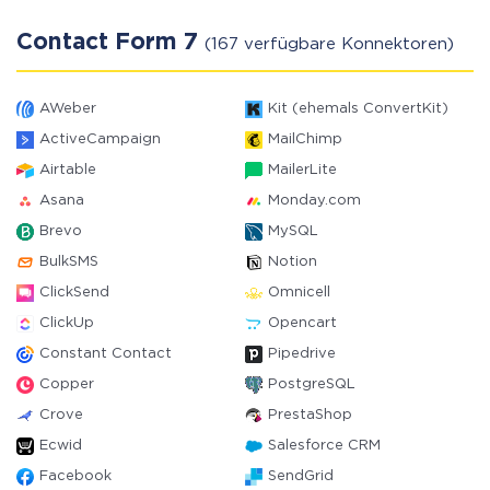
Contact Form 7
(167 verfügbare Konnektoren)
AWeber
Kit (ehemals ConvertKit)
ActiveCampaign
MailChimp
Airtable
MailerLite
Asana
Monday.com
Brevo
MySQL
BulkSMS
Notion
ClickSend
Omnicell
ClickUp
Opencart
Constant Contact
Pipedrive
Copper
PostgreSQL
Crove
PrestaShop
Ecwid
Salesforce CRM
Facebook
SendGrid