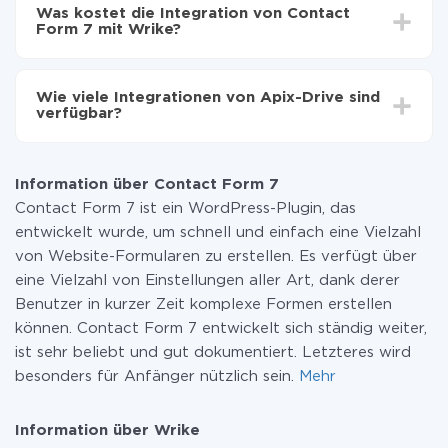
Einrichtungszeit zwischen 5 und 30 Minuten variieren.
Form 7 auf Wrike übertragen
Was kostet die Integration von Contact
Im Durchschnitt dauert es 10-15 Minuten.
Form 7 mit Wrike?
Sie müssen für die Integration nicht bezahlen, da alle
Funktionen in allen Tarifplänen verfügbar sind. Sie
Wie viele Integrationen von Apix-Drive sind
zahlen nur für die Datenmenge, die über unseren
verfügbar?
Service von einem System auf ein anderes übertragen
wird. Wenn Sie eine geringe Datenmenge pro Monat
Zurzeit haben wir 296+ Integrationen ausser Contact
haben, können Sie einen kostenlosen Plan nutzen und
Form 7 und Wrike
bei Bedarf zu einem kostenpflichtigen wechseln.
Information über Contact Form 7
Weitere Informationen zu
Tarifen
.
Contact Form 7 ist ein WordPress-Plugin, das
entwickelt wurde, um schnell und einfach eine Vielzahl
von Website-Formularen zu erstellen. Es verfügt über
eine Vielzahl von Einstellungen aller Art, dank derer
Benutzer in kurzer Zeit komplexe Formen erstellen
können. Contact Form 7 entwickelt sich ständig weiter,
ist sehr beliebt und gut dokumentiert. Letzteres wird
besonders für Anfänger nützlich sein.
Mehr
Information über Wrike