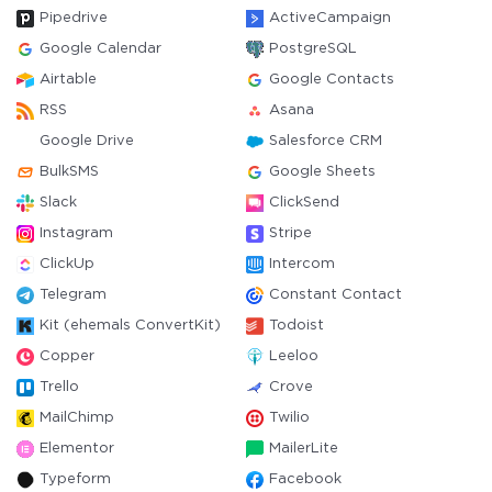
Pipedrive
ActiveCampaign
Google Calendar
PostgreSQL
Airtable
Google Contacts
RSS
Asana
Google Drive
Salesforce CRM
BulkSMS
Google Sheets
Slack
ClickSend
Instagram
Stripe
ClickUp
Intercom
Telegram
Constant Contact
Kit (ehemals ConvertKit)
Todoist
Copper
Leeloo
Trello
Crove
MailChimp
Twilio
Elementor
MailerLite
Typeform
Facebook