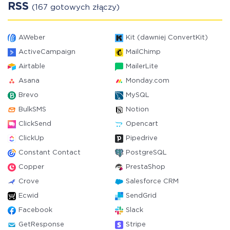
RSS
(167 gotowych złączy)
AWeber
Kit (dawniej ConvertKit)
ActiveCampaign
MailChimp
Airtable
MailerLite
Asana
Monday.com
Brevo
MySQL
BulkSMS
Notion
ClickSend
Opencart
ClickUp
Pipedrive
Constant Contact
PostgreSQL
Copper
PrestaShop
Crove
Salesforce CRM
Ecwid
SendGrid
Facebook
Slack
GetResponse
Stripe