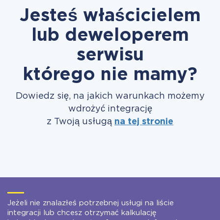
Jesteś właścicielem
lub deweloperem
serwisu
którego nie mamy?
Dowiedz się, na jakich warunkach możemy
wdrożyć integrację
z Twoją usługą
na tej stronie
Jeżeli nie znalazłeś potrzebnej usługi na liście
integracji lub chcesz otrzymać kalkulację