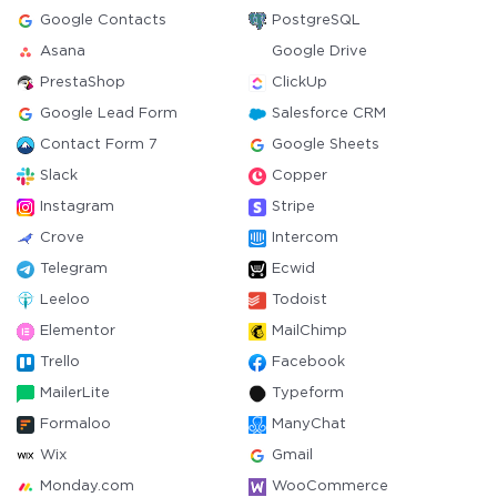
Google Contacts
PostgreSQL
Asana
Google Drive
PrestaShop
ClickUp
Google Lead Form
Salesforce CRM
Contact Form 7
Google Sheets
Slack
Copper
Instagram
Stripe
Crove
Intercom
Telegram
Ecwid
Leeloo
Todoist
Elementor
MailChimp
Trello
Facebook
MailerLite
Typeform
Formaloo
ManyChat
Wix
Gmail
Monday.com
WooCommerce