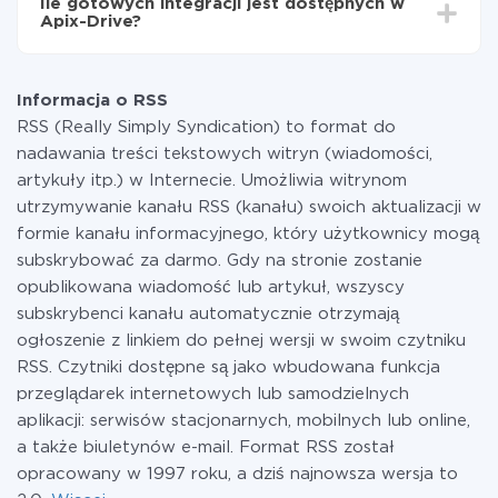
Ile gotowych integracji jest dostępnych w
Płacisz tylko za ilość danych, która faktycznie jest
Apix-Drive?
przekazywana z jednego z Twoich systemów do
drugiego za pośrednictwem naszej usługi. Jeśli
W tej chwili zakończyliśmy 296+ integracji oprócz RSS
dysponujesz niewielką ilością danych miesięcznie,
i Omnicell
możesz bezpiecznie skorzystać z darmowej taryfy lub
Informacja o RSS
w razie potrzeby przełączyć się na płatną. Więcej
RSS (Really Simply Syndication) to format do
informacji o
taryfach
.
nadawania treści tekstowych witryn (wiadomości,
artykuły itp.) w Internecie. Umożliwia witrynom
utrzymywanie kanału RSS (kanału) swoich aktualizacji w
formie kanału informacyjnego, który użytkownicy mogą
subskrybować za darmo. Gdy na stronie zostanie
opublikowana wiadomość lub artykuł, wszyscy
subskrybenci kanału automatycznie otrzymają
ogłoszenie z linkiem do pełnej wersji w swoim czytniku
RSS. Czytniki dostępne są jako wbudowana funkcja
przeglądarek internetowych lub samodzielnych
aplikacji: serwisów stacjonarnych, mobilnych lub online,
a także biuletynów e-mail. Format RSS został
opracowany w 1997 roku, a dziś najnowsza wersja to