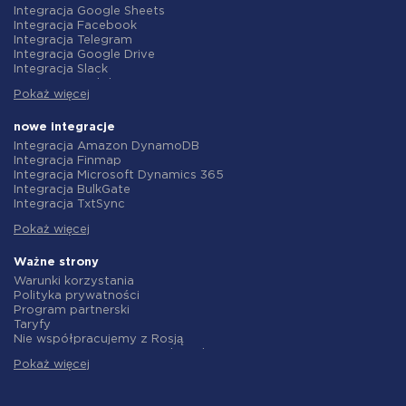
Integracja Google Sheets
Integracja Facebook
Integracja Telegram
Integracja Google Drive
Integracja Slack
Integracja MailChimp
Pokaż więcej
Integracja Gmail
Integracja Trello
Integracja ClickUp
nowe integracje
Integracja Airtable
Integracja Amazon DynamoDB
Integracja Google Contacts
Integracja Finmap
Integracja OpenAI (ChatGPT)
Integracja Microsoft Dynamics 365
Integracja Instagram
Integracja BulkGate
Integracja ActiveCampaign
Integracja TxtSync
Integracja Typeform
Integracja Wire2Air
Integracja Salesforce CRM
Pokaż więcej
Integracja Corezoid
Integracja Monday.com
Integracja Infobip
Integracja Notion
Integracja Instasent
Ważne strony
Integracja Stripe
Integracja AtomPark
Warunki korzystania
Integracja AWeber
Integracja TXTImpact
Polityka prywatności
Integracja Asana
Integracja Campaign Monitor
Program partnerski
Integracja ZOHO CRM
Integracja CM.com
Taryfy
Integracja Webhooks
Integracja D7 Networks
Nie współpracujemy z Rosją
Integracja GetResponse
Integracja SMS.to
Umowa o przetwarzanie danych
Integracja WooCommerce
Integracja SMSGlobal
Pokaż więcej
polityka zwrotów
Integracja Pipedrive
Integracja Textlocal
Indywidualne rozwiązanie
Integracja Google Calendar
Integracja ShoutOUT
Warunki programu partnerskiego
Integracja Opencart