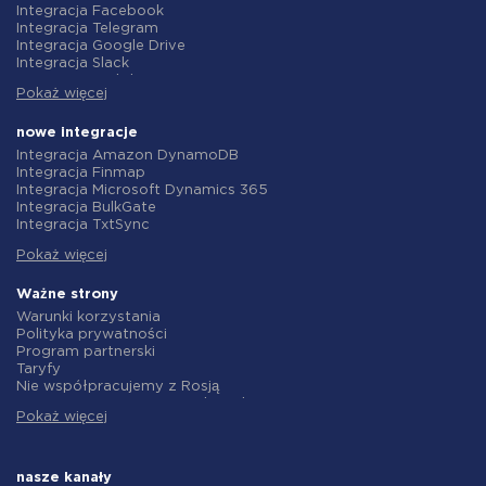
Integracja Facebook
Integracja Telegram
Integracja Google Drive
Integracja Slack
Integracja MailChimp
Pokaż więcej
Integracja Gmail
Integracja Trello
Integracja ClickUp
nowe integracje
Integracja Airtable
Integracja Amazon DynamoDB
Integracja Google Contacts
Integracja Finmap
Integracja OpenAI (ChatGPT)
Integracja Microsoft Dynamics 365
Integracja Instagram
Integracja BulkGate
Integracja ActiveCampaign
Integracja TxtSync
Integracja Typeform
Integracja Wire2Air
Integracja Salesforce CRM
Pokaż więcej
Integracja Corezoid
Integracja Monday.com
Integracja Infobip
Integracja Notion
Integracja Instasent
Ważne strony
Integracja Stripe
Integracja AtomPark
Warunki korzystania
Integracja AWeber
Integracja TXTImpact
Polityka prywatności
Integracja Asana
Integracja Campaign Monitor
Program partnerski
Integracja ZOHO CRM
Integracja CM.com
Taryfy
Integracja Webhooks
Integracja D7 Networks
Nie współpracujemy z Rosją
Integracja GetResponse
Integracja SMS.to
Umowa o przetwarzanie danych
Integracja WooCommerce
Integracja SMSGlobal
Pokaż więcej
polityka zwrotów
Integracja Pipedrive
Integracja Textlocal
Indywidualne rozwiązanie
Integracja Google Calendar
Integracja ShoutOUT
Warunki programu partnerskiego
Integracja Opencart
Integracja Apifonica
O nas
nasze kanały
Integracja Todoist
Integracja SMSAPI