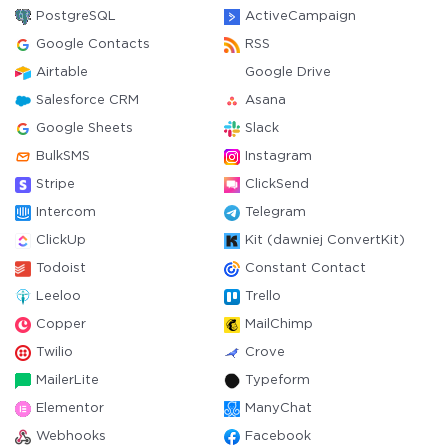
PostgreSQL
ActiveCampaign
Google Contacts
RSS
Airtable
Google Drive
Salesforce CRM
Asana
Google Sheets
Slack
BulkSMS
Instagram
Stripe
ClickSend
Intercom
Telegram
ClickUp
Kit (dawniej ConvertKit)
Todoist
Constant Contact
Leeloo
Trello
Copper
MailChimp
Twilio
Crove
MailerLite
Typeform
Elementor
ManyChat
Webhooks
Facebook