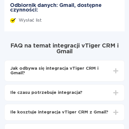
Odbiornik danych: Gmail, dostępne
czynności:
Wysłać list
FAQ na temat integracji vTiger CRM i
Gmail
Jak odbywa się integracja vTiger CRM i
Gmail?
Najpierw
zarejestruj się w ApiX-Drive
Wybierz, jakie dane przenieść z vTiger CRM do
Ile czasu potrzebuje integracja?
Gmail
Włącz aktualizację
W zależności od systemu, z którym będziesz
Teraz dane będą automatycznie przesyłane z
integrować, czas konfiguracji może się różnić i wynosić
vTiger CRM do Gmail
Ile kosztuje integracja vTiger CRM z Gmail?
od 5 do 30 minut. Konfiguracja zajmuje średnio 10-15
minut.
Za właśnie integrację nie musisz płacić nic, a cała
funkcjonalność jest dostępna we wszystkich taryfach.