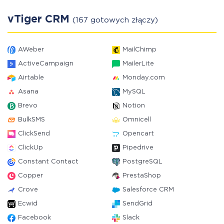
vTiger CRM
(167 gotowych złączy)
AWeber
MailChimp
ActiveCampaign
MailerLite
Airtable
Monday.com
Asana
MySQL
Brevo
Notion
BulkSMS
Omnicell
ClickSend
Opencart
ClickUp
Pipedrive
Constant Contact
PostgreSQL
Copper
PrestaShop
Crove
Salesforce CRM
Ecwid
SendGrid
Facebook
Slack