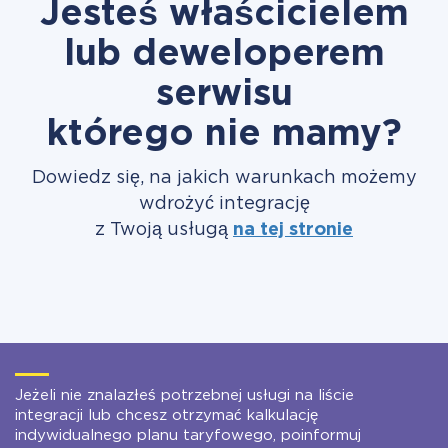
Jesteś właścicielem
lub deweloperem
serwisu
którego nie mamy?
Dowiedz się, na jakich warunkach możemy
wdrożyć integrację
z Twoją usługą
na tej stronie
Jeżeli nie znalazłeś potrzebnej usługi na liście
integracji lub chcesz otrzymać kalkulację
indywidualnego planu taryfowego, poinformuj