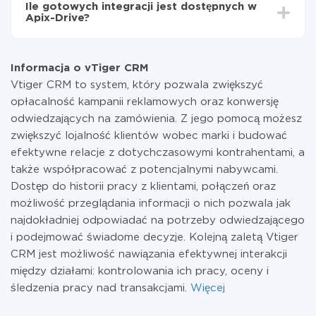
Ile gotowych integracji jest dostępnych w
Płacisz tylko za ilość danych, która faktycznie jest
Apix-Drive?
przekazywana z jednego z Twoich systemów do
drugiego za pośrednictwem naszej usługi. Jeśli
W tej chwili zakończyliśmy 296+ integracji oprócz
dysponujesz niewielką ilością danych miesięcznie,
vTiger CRM i Gmail
możesz bezpiecznie skorzystać z darmowej taryfy lub
Informacja o vTiger CRM
w razie potrzeby przełączyć się na płatną. Więcej
Vtiger CRM to system, który pozwala zwiększyć
informacji o
taryfach
.
opłacalność kampanii reklamowych oraz konwersję
odwiedzających na zamówienia. Z jego pomocą możesz
zwiększyć lojalność klientów wobec marki i budować
efektywne relacje z dotychczasowymi kontrahentami, a
także współpracować z potencjalnymi nabywcami.
Dostęp do historii pracy z klientami, połączeń oraz
możliwość przeglądania informacji o nich pozwala jak
najdokładniej odpowiadać na potrzeby odwiedzającego
i podejmować świadome decyzje. Kolejną zaletą Vtiger
CRM jest możliwość nawiązania efektywnej interakcji
między działami: kontrolowania ich pracy, oceny i
śledzenia pracy nad transakcjami.
Więcej