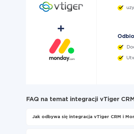
uzy
Odbio
Dod
Ut
FAQ na temat integracji vTiger CR
Jak odbywa się integracja vTiger CRM i M
Najpierw
zarejestruj się w ApiX-Drive
Wybierz, jakie dane przenieść z vTiger CRM 