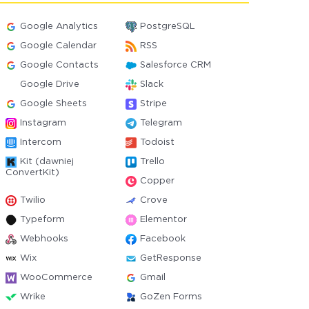
Google Analytics
PostgreSQL
Google Calendar
RSS
Google Contacts
Salesforce CRM
Google Drive
Slack
Google Sheets
Stripe
Instagram
Telegram
Intercom
Todoist
Kit (dawniej
Trello
ConvertKit)
Copper
Twilio
Crove
Typeform
Elementor
Webhooks
Facebook
Wix
GetResponse
WooCommerce
Gmail
Wrike
GoZen Forms