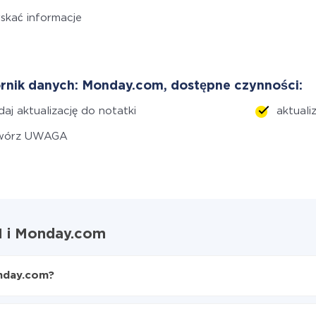
skać informacje
rnik danych: Monday.com, dostępne czynności:
aj aktualizację do notatki
aktual
wórz UWAGA
M i Monday.com
onday.com?
do Monday.com