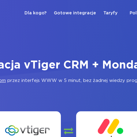
Dla kogo?
Gotowe integracje
Taryfy
Pol
racja vTiger CRM + Mond
com
przez interfejs WWW w 5 minut, bez żadnej wiedzy progra