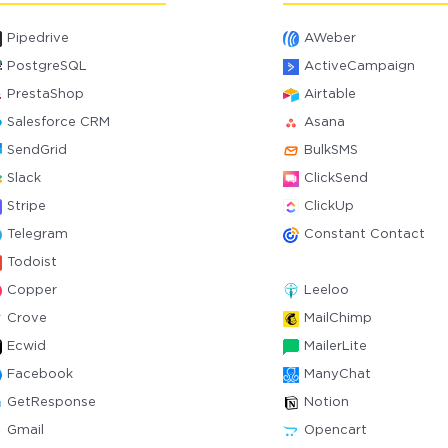
Pipedrive
AWeber
PostgreSQL
ActiveCampaign
PrestaShop
Airtable
Salesforce CRM
Asana
SendGrid
BulkSMS
Slack
ClickSend
Stripe
ClickUp
Telegram
Constant Contact
Todoist
Copper
Leeloo
Crove
MailChimp
Ecwid
MailerLite
Facebook
ManyChat
GetResponse
Notion
Gmail
Opencart