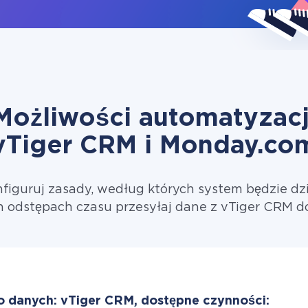
Możliwości automatyzacj
vTiger CRM i Monday.co
figuruj zasady, według których system będzie dzi
 odstępach czasu przesyłaj dane z vTiger CRM 
o danych: vTiger CRM, dostępne czynności: