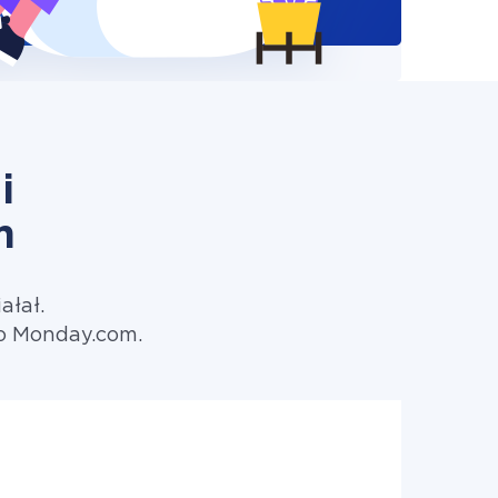
i
m
ałał.
do Monday.com.