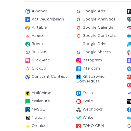
AWeber
Google Ads
ActiveCampaign
Google Analytics
Airtable
Google Calendar
Asana
Google Contacts
Brevo
Google Drive
BulkSMS
Google Sheets
ClickSend
Instagram
ClickUp
Intercom
Constant Contact
Kit (dawniej
ConvertKit)
MailChimp
Trello
MailerLite
Twilio
MySQL
Webhooks
Notion
Wrike
Omnicell
ZOHO CRM