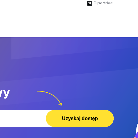
Pipedrive
wy
Uzyskaj dostęp