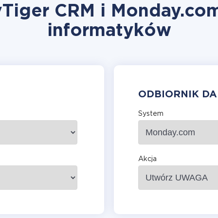
vTiger CRM i Monday.co
informatyków
ODBIORNIK D
System
Akcja