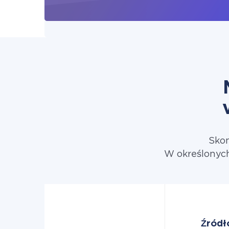
Skon
W określonych
Źródł