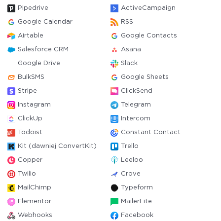
Pipedrive
ActiveCampaign
Google Calendar
RSS
Airtable
Google Contacts
Salesforce CRM
Asana
Google Drive
Slack
BulkSMS
Google Sheets
Stripe
ClickSend
Instagram
Telegram
ClickUp
Intercom
Todoist
Constant Contact
Kit (dawniej ConvertKit)
Trello
Copper
Leeloo
Twilio
Crove
MailChimp
Typeform
Elementor
MailerLite
Webhooks
Facebook