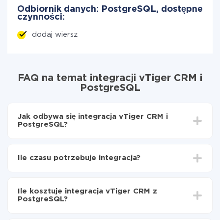
Odbiornik danych: PostgreSQL, dostępne
czynności:
dodaj wiersz
FAQ na temat integracji vTiger CRM i
PostgreSQL
Jak odbywa się integracja vTiger CRM i
PostgreSQL?
Najpierw
zarejestruj się w ApiX-Drive
Wybierz, jakie dane przenieść z vTiger CRM do
Ile czasu potrzebuje integracja?
PostgreSQL
Włącz aktualizację
W zależności od systemu, z którym będziesz
Teraz dane będą automatycznie przesyłane z
integrować, czas konfiguracji może się różnić i wynosić
vTiger CRM do PostgreSQL
Ile kosztuje integracja vTiger CRM z
od 5 do 30 minut. Konfiguracja zajmuje średnio 10-15
PostgreSQL?
minut.
Za właśnie integrację nie musisz płacić nic, a cała