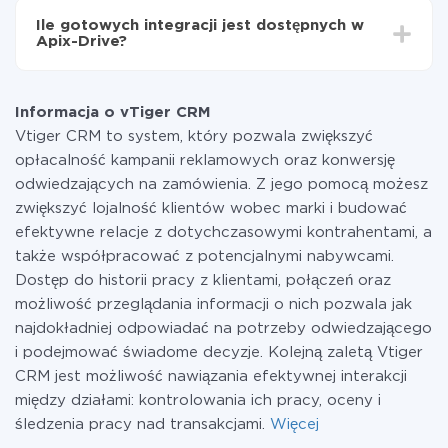
funkcjonalność jest dostępna we wszystkich taryfach.
Ile gotowych integracji jest dostępnych w
Płacisz tylko za ilość danych, która faktycznie jest
Apix-Drive?
przekazywana z jednego z Twoich systemów do
drugiego za pośrednictwem naszej usługi. Jeśli
W tej chwili zakończyliśmy 296+ integracji oprócz
dysponujesz niewielką ilością danych miesięcznie,
vTiger CRM i PostgreSQL
możesz bezpiecznie skorzystać z darmowej taryfy lub
Informacja o vTiger CRM
w razie potrzeby przełączyć się na płatną. Więcej
Vtiger CRM to system, który pozwala zwiększyć
informacji o
taryfach
.
opłacalność kampanii reklamowych oraz konwersję
odwiedzających na zamówienia. Z jego pomocą możesz
zwiększyć lojalność klientów wobec marki i budować
efektywne relacje z dotychczasowymi kontrahentami, a
także współpracować z potencjalnymi nabywcami.
Dostęp do historii pracy z klientami, połączeń oraz
możliwość przeglądania informacji o nich pozwala jak
najdokładniej odpowiadać na potrzeby odwiedzającego
i podejmować świadome decyzje. Kolejną zaletą Vtiger
CRM jest możliwość nawiązania efektywnej interakcji
między działami: kontrolowania ich pracy, oceny i
śledzenia pracy nad transakcjami.
Więcej