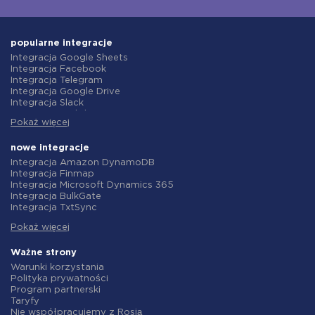
popularne integracje
Integracja Google Sheets
Integracja Facebook
Integracja Telegram
Integracja Google Drive
Integracja Slack
Integracja MailChimp
Pokaż więcej
Integracja Gmail
Integracja Trello
Integracja ClickUp
nowe integracje
Integracja Airtable
Integracja Amazon DynamoDB
Integracja Google Contacts
Integracja Finmap
Integracja OpenAI (ChatGPT)
Integracja Microsoft Dynamics 365
Integracja Instagram
Integracja BulkGate
Integracja ActiveCampaign
Integracja TxtSync
Integracja Typeform
Integracja Wire2Air
Integracja Salesforce CRM
Pokaż więcej
Integracja Corezoid
Integracja Monday.com
Integracja Infobip
Integracja Notion
Integracja Instasent
Ważne strony
Integracja Stripe
Integracja AtomPark
Warunki korzystania
Integracja AWeber
Integracja TXTImpact
Polityka prywatności
Integracja Asana
Integracja Campaign Monitor
Program partnerski
Integracja ZOHO CRM
Integracja CM.com
Taryfy
Integracja Webhooks
Integracja D7 Networks
Nie współpracujemy z Rosją