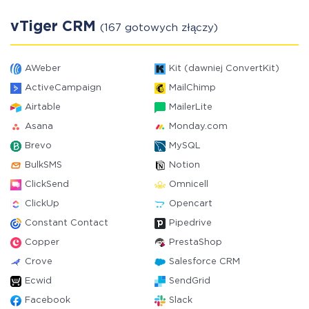
vTiger CRM
(167 gotowych złączy)
AWeber
Kit (dawniej ConvertKit)
ActiveCampaign
MailChimp
Airtable
MailerLite
Asana
Monday.com
Brevo
MySQL
BulkSMS
Notion
ClickSend
Omnicell
ClickUp
Opencart
Constant Contact
Pipedrive
Copper
PrestaShop
Crove
Salesforce CRM
Ecwid
SendGrid
Facebook
Slack