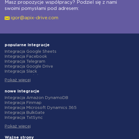
Masz propozycje współpracy? Podziel się z nami
swoimi pomysłami pod adresem:
igor@apix-drive.com
popularne integracje
Integracja Google Sheets
Integracja Facebook
Integracja Telegram
Integracja Google Drive
Integracja Slack
Integracja MailChimp
Pokaż więcej
Integracja Gmail
Integracja Trello
Integracja ClickUp
nowe integracje
Integracja Airtable
Integracja Amazon DynamoDB
Integracja Google Contacts
Integracja Finmap
Integracja OpenAI (ChatGPT)
Integracja Microsoft Dynamics 365
Integracja Instagram
Integracja BulkGate
Integracja ActiveCampaign
Integracja TxtSync
Integracja Typeform
Integracja Wire2Air
Integracja Salesforce CRM
Pokaż więcej
Integracja Corezoid
Integracja Monday.com
Integracja Infobip
Integracja Notion
Integracja Instasent
Ważne strony