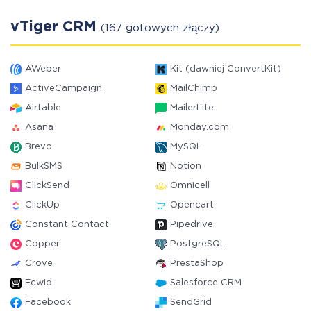
vTiger CRM
(167 gotowych złączy)
AWeber
Kit (dawniej ConvertKit)
ActiveCampaign
MailChimp
Airtable
MailerLite
Asana
Monday.com
Brevo
MySQL
BulkSMS
Notion
ClickSend
Omnicell
ClickUp
Opencart
Constant Contact
Pipedrive
Copper
PostgreSQL
Crove
PrestaShop
Ecwid
Salesforce CRM
Facebook
SendGrid