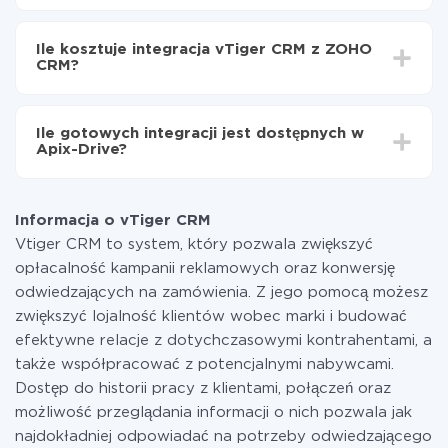
Włącz aktualizację
W zależności od systemu, z którym będziesz
Teraz dane będą automatycznie przesyłane z
integrować, czas konfiguracji może się różnić i wynosić
vTiger CRM do ZOHO CRM
Ile kosztuje integracja vTiger CRM z ZOHO
od 5 do 30 minut. Konfiguracja zajmuje średnio 10-15
CRM?
minut.
Za właśnie integrację nie musisz płacić nic, a cała
funkcjonalność jest dostępna we wszystkich taryfach.
Ile gotowych integracji jest dostępnych w
Płacisz tylko za ilość danych, która faktycznie jest
Apix-Drive?
przekazywana z jednego z Twoich systemów do
drugiego za pośrednictwem naszej usługi. Jeśli
W tej chwili zakończyliśmy 296+ integracji oprócz
dysponujesz niewielką ilością danych miesięcznie,
vTiger CRM i ZOHO CRM
możesz bezpiecznie skorzystać z darmowej taryfy lub
Informacja o vTiger CRM
w razie potrzeby przełączyć się na płatną. Więcej
Vtiger CRM to system, który pozwala zwiększyć
informacji o
taryfach
.
opłacalność kampanii reklamowych oraz konwersję
odwiedzających na zamówienia. Z jego pomocą możesz
zwiększyć lojalność klientów wobec marki i budować
efektywne relacje z dotychczasowymi kontrahentami, a
także współpracować z potencjalnymi nabywcami.
Dostęp do historii pracy z klientami, połączeń oraz
możliwość przeglądania informacji o nich pozwala jak
najdokładniej odpowiadać na potrzeby odwiedzającego