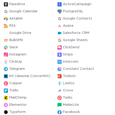
Pipedrive
ActiveCampaign
Google Calendar
PostgreSQL
Airtable
Google Contacts
RSS
Asana
Google Drive
Salesforce CRM
BulkSMS
Google Sheets
Slack
ClickSend
Instagram
Stripe
ClickUp
Intercom
Telegram
Constant Contact
Kit (dawniej ConvertKit)
Todoist
Copper
Leeloo
Trello
Crove
MailChimp
Twilio
Elementor
MailerLite
Typeform
Facebook