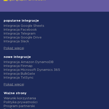
popularne integracje
Integracja Google Sheets
Integracja Facebook
Integracja Telegram
Integracja Google Drive
Integracja Slack
Integracja MailChimp
Pokaż więcej
Integracja Gmail
Integracja Trello
Integracja ClickUp
nowe integracje
Integracja Airtable
Integracja Amazon DynamoDB
Integracja Google Contacts
Integracja Finmap
Integracja OpenAI (ChatGPT)
Integracja Microsoft Dynamics 365
Integracja Instagram
Integracja BulkGate
Integracja ActiveCampaign
Integracja TxtSync
Integracja Typeform
Integracja Wire2Air
Integracja Salesforce CRM
Pokaż więcej
Integracja Corezoid
Integracja Monday.com
Integracja Infobip
Integracja Notion
Integracja Instasent
Ważne strony
Integracja Stripe
Integracja AtomPark
Warunki korzystania
Integracja AWeber
Integracja TXTImpact
Polityka prywatności
Integracja Asana
Integracja Campaign Monitor
Program partnerski
Integracja ZOHO CRM
Integracja CM.com