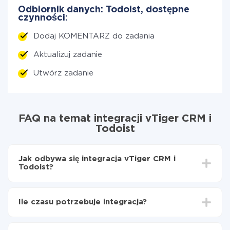
Odbiornik danych: Todoist, dostępne
czynności:
Dodaj KOMENTARZ do zadania
Aktualizuj zadanie
Utwórz zadanie
FAQ na temat integracji vTiger CRM i
Todoist
Jak odbywa się integracja vTiger CRM i
Todoist?
Najpierw
zarejestruj się w ApiX-Drive
Wybierz, jakie dane przenieść z vTiger CRM do
Ile czasu potrzebuje integracja?
Todoist
Włącz aktualizację
W zależności od systemu, z którym będziesz
Teraz dane będą automatycznie przesyłane z