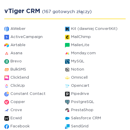
vTiger CRM
(167 gotowych złączy)
AWeber
Kit (dawniej ConvertKit)
ActiveCampaign
MailChimp
Airtable
MailerLite
Asana
Monday.com
Brevo
MySQL
BulkSMS
Notion
ClickSend
Omnicell
ClickUp
Opencart
Constant Contact
Pipedrive
Copper
PostgreSQL
Crove
PrestaShop
Ecwid
Salesforce CRM
Facebook
SendGrid