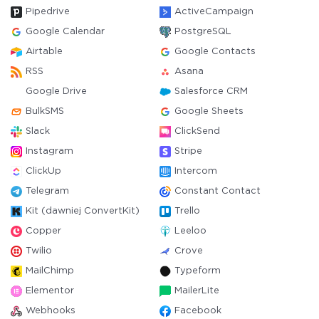
Pipedrive
ActiveCampaign
Google Calendar
PostgreSQL
Airtable
Google Contacts
RSS
Asana
Google Drive
Salesforce CRM
BulkSMS
Google Sheets
Slack
ClickSend
Instagram
Stripe
ClickUp
Intercom
Telegram
Constant Contact
Kit (dawniej ConvertKit)
Trello
Copper
Leeloo
Twilio
Crove
MailChimp
Typeform
Elementor
MailerLite
Webhooks
Facebook