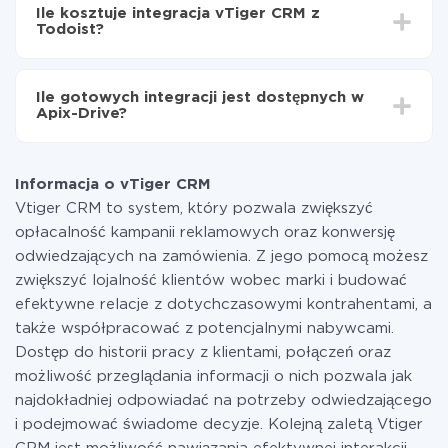
integrować, czas konfiguracji może się różnić i wynosić
vTiger CRM do Todoist
Ile kosztuje integracja vTiger CRM z
od 5 do 30 minut. Konfiguracja zajmuje średnio 10-15
Todoist?
minut.
Za właśnie integrację nie musisz płacić nic, a cała
funkcjonalność jest dostępna we wszystkich taryfach.
Ile gotowych integracji jest dostępnych w
Płacisz tylko za ilość danych, która faktycznie jest
Apix-Drive?
przekazywana z jednego z Twoich systemów do
drugiego za pośrednictwem naszej usługi. Jeśli
W tej chwili zakończyliśmy 296+ integracji oprócz
dysponujesz niewielką ilością danych miesięcznie,
vTiger CRM i Todoist
możesz bezpiecznie skorzystać z darmowej taryfy lub
Informacja o vTiger CRM
w razie potrzeby przełączyć się na płatną. Więcej
Vtiger CRM to system, który pozwala zwiększyć
informacji o
taryfach
.
opłacalność kampanii reklamowych oraz konwersję
odwiedzających na zamówienia. Z jego pomocą możesz
zwiększyć lojalność klientów wobec marki i budować
efektywne relacje z dotychczasowymi kontrahentami, a
także współpracować z potencjalnymi nabywcami.
Dostęp do historii pracy z klientami, połączeń oraz
możliwość przeglądania informacji o nich pozwala jak
najdokładniej odpowiadać na potrzeby odwiedzającego
i podejmować świadome decyzje. Kolejną zaletą Vtiger