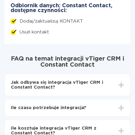
Odbiornik danych: Constant Contact,
dostępne czynności:
Dodaj/zaktualizuj KONTAKT
Usuń kontakt
FAQ na temat integracji vTiger CRM i
Constant Contact
Jak odbywa się integracja vTiger CRM i
Constant Contact?
Najpierw
zarejestruj się w ApiX-Drive
Wybierz, jakie dane przenieść z vTiger CRM do
Ile czasu potrzebuje integracja?
Constant Contact
Włącz aktualizację
W zależności od systemu, z którym będziesz
Teraz dane będą automatycznie przesyłane z
integrować, czas konfiguracji może się różnić i wynosić
vTiger CRM do Constant Contact
Ile kosztuje integracja vTiger CRM z
od 5 do 30 minut. Konfiguracja zajmuje średnio 10-15
Constant Contact?