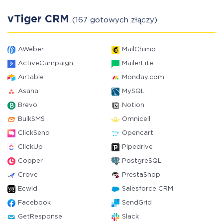
vTiger CRM
(167 gotowych złączy)
AWeber
MailChimp
ActiveCampaign
MailerLite
Airtable
Monday.com
Asana
MySQL
Brevo
Notion
BulkSMS
Omnicell
ClickSend
Opencart
ClickUp
Pipedrive
Copper
PostgreSQL
Crove
PrestaShop
Ecwid
Salesforce CRM
Facebook
SendGrid
GetResponse
Slack