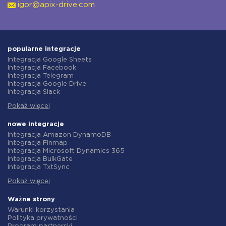
igor@apix-drive.com
popularne integracje
Integracja Google Sheets
Integracja Facebook
Integracja Telegram
Integracja Google Drive
Integracja Slack
Integracja MailChimp
Pokaż więcej
Integracja Gmail
Integracja Trello
Integracja ClickUp
nowe integracje
Integracja Airtable
Integracja Amazon DynamoDB
Integracja Google Contacts
Integracja Finmap
Integracja OpenAI (ChatGPT)
Integracja Microsoft Dynamics 365
Integracja Instagram
Integracja BulkGate
Integracja ActiveCampaign
Integracja TxtSync
Integracja Typeform
Integracja Wire2Air
Integracja Salesforce CRM
Pokaż więcej
Integracja Corezoid
Integracja Monday.com
Integracja Infobip
Integracja Notion
Integracja Instasent
Ważne strony
Integracja Stripe
Integracja AtomPark
Warunki korzystania
Integracja AWeber
Integracja TXTImpact
Polityka prywatności
Integracja Asana
Integracja Campaign Monitor