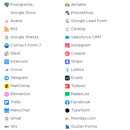
PostgreSQL
Airtable
Google Drive
PrestaShop
Asana
Google Lead Form
RSS
ClickUp
Google Sheets
Salesforce CRM
Contact Form 7
Instagram
Slack
Copper
Intercom
Stripe
Crove
Leeloo
Telegram
Ecwid
MailChimp
Todoist
Elementor
MailerLite
Trello
Facebook
ManyChat
Typeform
Gmail
Monday.com
Wix
GoZen Forms