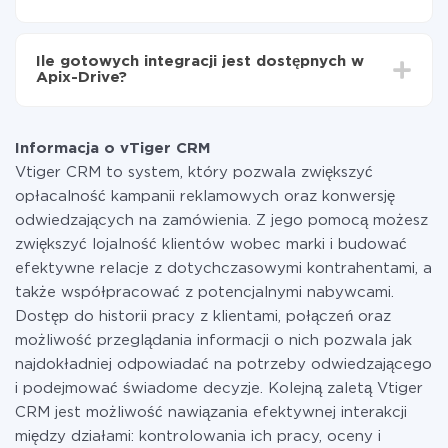
minut.
Za właśnie integrację nie musisz płacić nic, a cała
funkcjonalność jest dostępna we wszystkich taryfach.
Ile gotowych integracji jest dostępnych w
Płacisz tylko za ilość danych, która faktycznie jest
Apix-Drive?
przekazywana z jednego z Twoich systemów do
drugiego za pośrednictwem naszej usługi. Jeśli
W tej chwili zakończyliśmy 296+ integracji oprócz
dysponujesz niewielką ilością danych miesięcznie,
vTiger CRM i Constant Contact
możesz bezpiecznie skorzystać z darmowej taryfy lub
Informacja o vTiger CRM
w razie potrzeby przełączyć się na płatną. Więcej
Vtiger CRM to system, który pozwala zwiększyć
informacji o
taryfach
.
opłacalność kampanii reklamowych oraz konwersję
odwiedzających na zamówienia. Z jego pomocą możesz
zwiększyć lojalność klientów wobec marki i budować
efektywne relacje z dotychczasowymi kontrahentami, a
także współpracować z potencjalnymi nabywcami.
Dostęp do historii pracy z klientami, połączeń oraz
możliwość przeglądania informacji o nich pozwala jak
najdokładniej odpowiadać na potrzeby odwiedzającego
i podejmować świadome decyzje. Kolejną zaletą Vtiger
CRM jest możliwość nawiązania efektywnej interakcji
między działami: kontrolowania ich pracy, oceny i