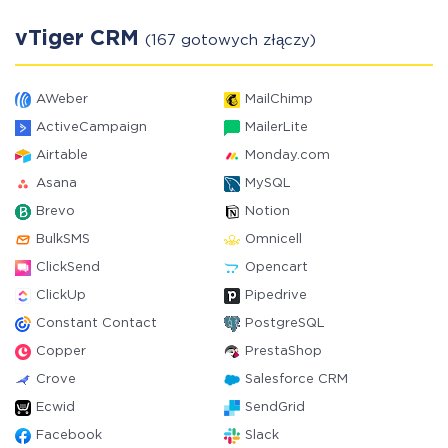
vTiger CRM
(167 gotowych złączy)
AWeber
MailChimp
ActiveCampaign
MailerLite
Airtable
Monday.com
Asana
MySQL
Brevo
Notion
BulkSMS
Omnicell
ClickSend
Opencart
ClickUp
Pipedrive
Constant Contact
PostgreSQL
Copper
PrestaShop
Crove
Salesforce CRM
Ecwid
SendGrid
Facebook
Slack