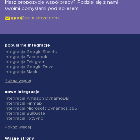
Masz propozycje współpracy? Podziel się z nami
swoimi pomysłami pod adresem:
igor@apix-drive.com
popularne integracje
Integracja Google Sheets
Integracja Facebook
Integracja Telegram
Integracja Google Drive
Integracja Slack
Integracja MailChimp
Pokaż więcej
Integracja Gmail
Integracja Trello
Integracja ClickUp
nowe integracje
Integracja Airtable
Integracja Amazon DynamoDB
Integracja Google Contacts
Integracja Finmap
Integracja OpenAI (ChatGPT)
Integracja Microsoft Dynamics 365
Integracja Instagram
Integracja BulkGate
Integracja ActiveCampaign
Integracja TxtSync
Integracja Typeform
Integracja Wire2Air
Integracja Salesforce CRM
Pokaż więcej
Integracja Corezoid
Integracja Monday.com
Integracja Infobip
Integracja Notion
Integracja Instasent
Ważne strony