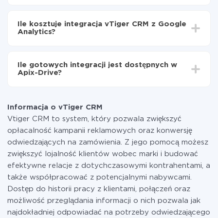
Włącz aktualizację
W zależności od systemu, z którym będziesz
Teraz dane będą automatycznie przesyłane z
integrować, czas konfiguracji może się różnić i wynosić
vTiger CRM do Google Analytics
Ile kosztuje integracja vTiger CRM z Google
od 5 do 30 minut. Konfiguracja zajmuje średnio 10-15
Analytics?
minut.
Za właśnie integrację nie musisz płacić nic, a cała
funkcjonalność jest dostępna we wszystkich taryfach.
Ile gotowych integracji jest dostępnych w
Płacisz tylko za ilość danych, która faktycznie jest
Apix-Drive?
przekazywana z jednego z Twoich systemów do
drugiego za pośrednictwem naszej usługi. Jeśli
W tej chwili zakończyliśmy 296+ integracji oprócz
dysponujesz niewielką ilością danych miesięcznie,
vTiger CRM i Google Analytics
możesz bezpiecznie skorzystać z darmowej taryfy lub
Informacja o vTiger CRM
w razie potrzeby przełączyć się na płatną. Więcej
Vtiger CRM to system, który pozwala zwiększyć
informacji o
taryfach
.
opłacalność kampanii reklamowych oraz konwersję
odwiedzających na zamówienia. Z jego pomocą możesz
zwiększyć lojalność klientów wobec marki i budować
efektywne relacje z dotychczasowymi kontrahentami, a
także współpracować z potencjalnymi nabywcami.
Dostęp do historii pracy z klientami, połączeń oraz
możliwość przeglądania informacji o nich pozwala jak
najdokładniej odpowiadać na potrzeby odwiedzającego