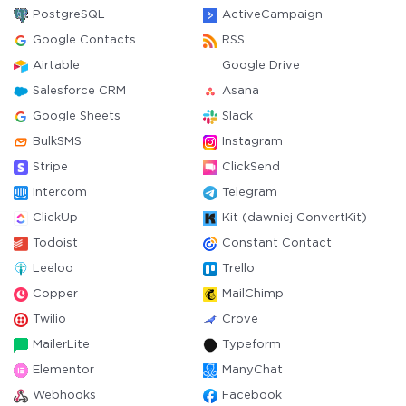
PostgreSQL
ActiveCampaign
Google Contacts
RSS
Airtable
Google Drive
Salesforce CRM
Asana
Google Sheets
Slack
BulkSMS
Instagram
Stripe
ClickSend
Intercom
Telegram
ClickUp
Kit (dawniej ConvertKit)
Todoist
Constant Contact
Leeloo
Trello
Copper
MailChimp
Twilio
Crove
MailerLite
Typeform
Elementor
ManyChat
Webhooks
Facebook