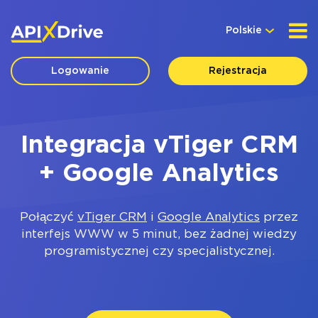
Polskie
Logowanie
Rejestracja
Integracja vTiger CRM
+ Google Analytics
Połączyć
vTiger CRM
i
Google Analytics
przez
interfejs WWW w 5 minut, bez żadnej wiedzy
programistycznej czy specjalistycznej.