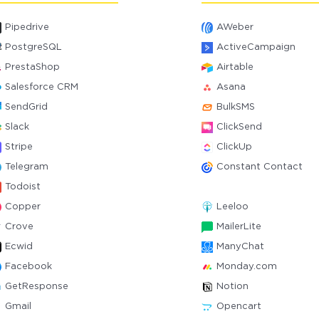
Pipedrive
AWeber
PostgreSQL
ActiveCampaign
PrestaShop
Airtable
Salesforce CRM
Asana
SendGrid
BulkSMS
Slack
ClickSend
Stripe
ClickUp
Telegram
Constant Contact
Todoist
Copper
Leeloo
Crove
MailerLite
Ecwid
ManyChat
Facebook
Monday.com
GetResponse
Notion
Gmail
Opencart