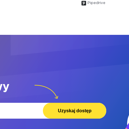
Pipedrive
wy
Uzyskaj dostęp