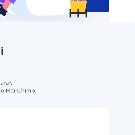
i
ałał.
do MailChimp.