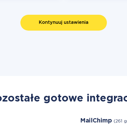
Kontynuuj ustawienia
zostałe gotowe integra
MailChimp
(261 