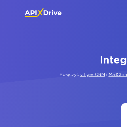
Inte
Połączyć
vTiger CRM
i
MailChi