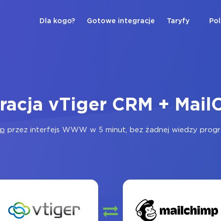
Dla kogo?
Gotowe integracje
Taryfy
Pol
gracja vTiger CRM + Mail
mp
przez interfejs WWW w 5 minut, bez żadnej wiedzy program