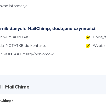
skać informacje
rnik danych: MailChimp, dostępne czynności:
chiwum KONTAKT
Dodaj/z
daj NOTATKĘ do kontaktu
Wypisz
uń KONTAKT z listy/odbiorców
 i MailChimp
lChimp?