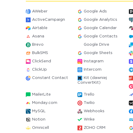
AWeber
Google Ads
ActiveCampaign
Google Analytics
Airtable
Google Calendar
Asana
Google Contacts
Brevo
Google Drive
BulkSMS
Google Sheets
ClickSend
Instagram
ClickUp
Intercom
Constant Contact
Kit (dawniej
ConvertKit)
MailerLite
Trello
Monday.com
Twilio
MySQL
Webhooks
Notion
Wrike
Omnicell
ZOHO CRM