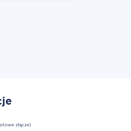
cje
gotowe złącze)