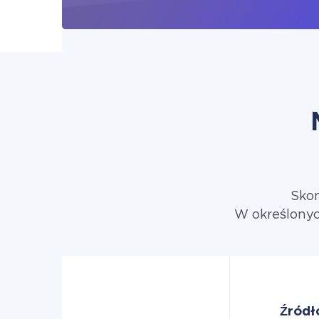
Skon
W określonyc
Źródł