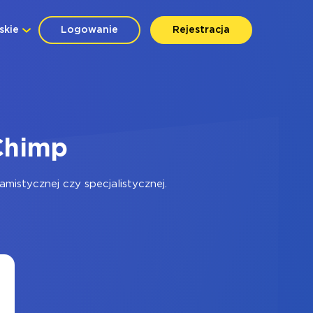
skie
Logowanie
Rejestracja
Chimp
istycznej czy specjalistycznej.