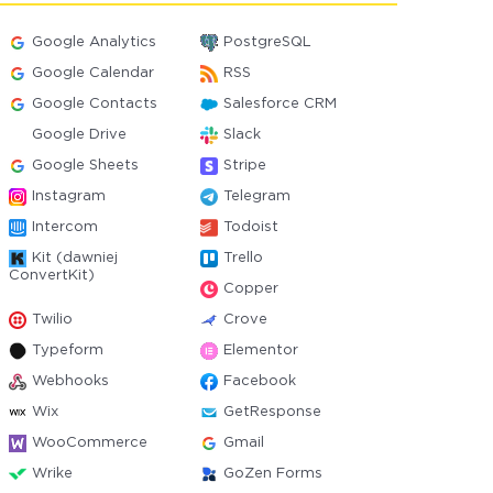
Google Analytics
PostgreSQL
Google Calendar
RSS
Google Contacts
Salesforce CRM
Google Drive
Slack
Google Sheets
Stripe
Instagram
Telegram
Intercom
Todoist
Kit (dawniej
Trello
ConvertKit)
Copper
Twilio
Crove
Typeform
Elementor
Webhooks
Facebook
Wix
GetResponse
WooCommerce
Gmail
Wrike
GoZen Forms