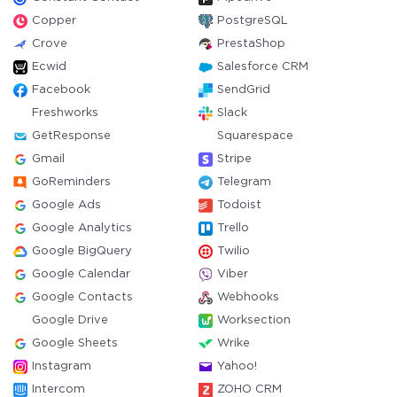
Copper
PostgreSQL
Crove
PrestaShop
Ecwid
Salesforce CRM
Facebook
SendGrid
Freshworks
Slack
GetResponse
Squarespace
Gmail
Stripe
GoReminders
Telegram
Google Ads
Todoist
Google Analytics
Trello
Google BigQuery
Twilio
Google Calendar
Viber
Google Contacts
Webhooks
Google Drive
Worksection
Google Sheets
Wrike
Instagram
Yahoo!
Intercom
ZOHO CRM