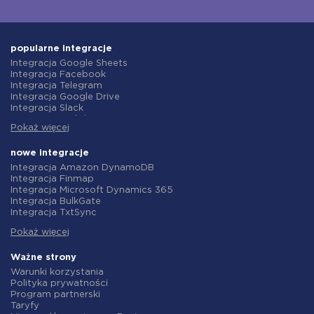
popularne integracje
Integracja Google Sheets
Integracja Facebook
Integracja Telegram
Integracja Google Drive
Integracja Slack
Integracja MailChimp
Pokaż więcej
Integracja Gmail
Integracja Trello
Integracja ClickUp
nowe integracje
Integracja Airtable
Integracja Amazon DynamoDB
Integracja Google Contacts
Integracja Finmap
Integracja OpenAI (ChatGPT)
Integracja Microsoft Dynamics 365
Integracja Instagram
Integracja BulkGate
Integracja ActiveCampaign
Integracja TxtSync
Integracja Typeform
Integracja Wire2Air
Integracja Salesforce CRM
Pokaż więcej
Integracja Corezoid
Integracja Monday.com
Integracja Infobip
Integracja Notion
Integracja Instasent
Ważne strony
Integracja Stripe
Integracja AtomPark
Warunki korzystania
Integracja AWeber
Integracja TXTImpact
Polityka prywatności
Integracja Asana
Integracja Campaign Monitor
Program partnerski
Integracja ZOHO CRM
Integracja CM.com
Taryfy
Integracja Webhooks
Integracja D7 Networks