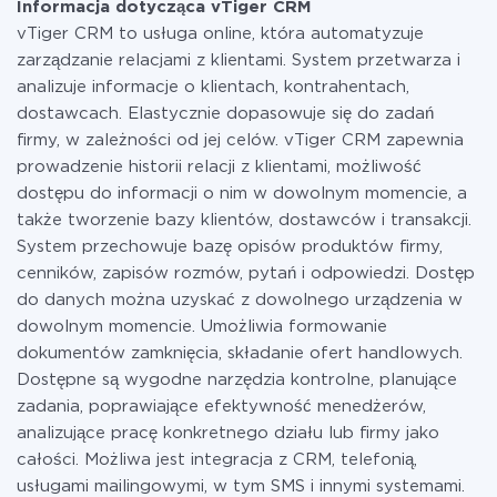
Informacja dotycząca vTiger CRM
w razie potrzeby przełączyć się na płatną. Więcej
vTiger CRM to usługa online, która automatyzuje
informacji o
taryfach
.
zarządzanie relacjami z klientami. System przetwarza i
analizuje informacje o klientach, kontrahentach,
dostawcach. Elastycznie dopasowuje się do zadań
firmy, w zależności od jej celów. vTiger CRM zapewnia
prowadzenie historii relacji z klientami, możliwość
dostępu do informacji o nim w dowolnym momencie, a
także tworzenie bazy klientów, dostawców i transakcji.
System przechowuje bazę opisów produktów firmy,
cenników, zapisów rozmów, pytań i odpowiedzi. Dostęp
do danych można uzyskać z dowolnego urządzenia w
dowolnym momencie. Umożliwia formowanie
dokumentów zamknięcia, składanie ofert handlowych.
Dostępne są wygodne narzędzia kontrolne, planujące
zadania, poprawiające efektywność menedżerów,
analizujące pracę konkretnego działu lub firmy jako
całości. Możliwa jest integracja z CRM, telefonią,
usługami mailingowymi, w tym SMS i innymi systemami.