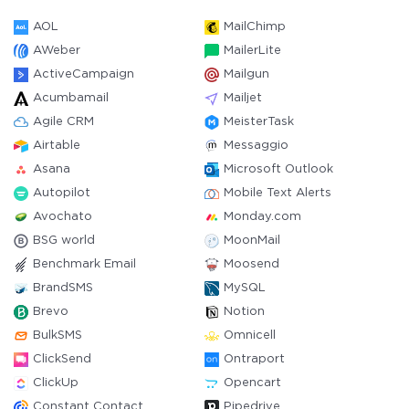
AOL
MailChimp
AWeber
MailerLite
ActiveCampaign
Mailgun
Acumbamail
Mailjet
Agile CRM
MeisterTask
Airtable
Messaggio
Asana
Microsoft Outlook
Autopilot
Mobile Text Alerts
Avochato
Monday.com
BSG world
MoonMail
Benchmark Email
Moosend
BrandSMS
MySQL
Brevo
Notion
BulkSMS
Omnicell
ClickSend
Ontraport
ClickUp
Opencart
Constant Contact
Pipedrive