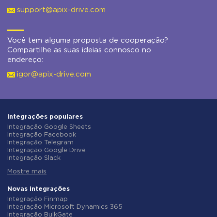
support@apix-drive.com
Você tem alguma proposta de cooperação?
Compartilhe as suas ideias connosco no
endereço:
igor@apix-drive.com
Integrações populares
Integração Google Sheets
Integração Facebook
Integração Telegram
Integração Google Drive
Integração Slack
Integração MailChimp
Mostre mais
Integração Gmail
Integração Trello
Integração ClickUp
Novas integrações
Integração Airtable
Integração Finmap
Integração Google Contacts
Integração Microsoft Dynamics 365
Integração OpenAI (ChatGPT)
Integração BulkGate