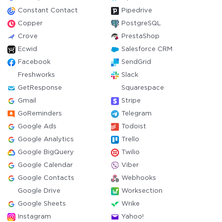
Constant Contact
Pipedrive
Copper
PostgreSQL
Crove
PrestaShop
Ecwid
Salesforce CRM
Facebook
SendGrid
Freshworks
Slack
GetResponse
Squarespace
Gmail
Stripe
GoReminders
Telegram
Google Ads
Todoist
Google Analytics
Trello
Google BigQuery
Twilio
Google Calendar
Viber
Google Contacts
Webhooks
Google Drive
Worksection
Google Sheets
Wrike
Instagram
Yahoo!