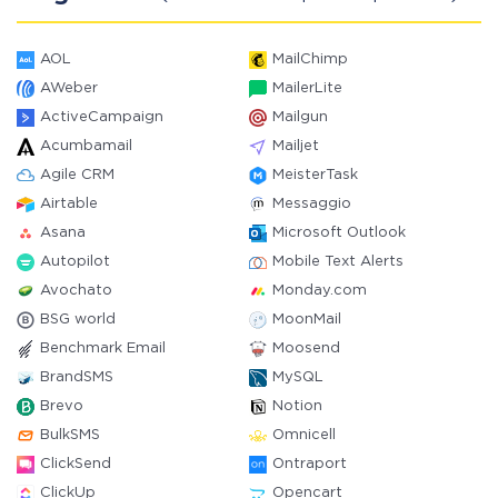
AOL
MailChimp
AWeber
MailerLite
ActiveCampaign
Mailgun
Acumbamail
Mailjet
Agile CRM
MeisterTask
Airtable
Messaggio
Asana
Microsoft Outlook
Autopilot
Mobile Text Alerts
Avochato
Monday.com
BSG world
MoonMail
Benchmark Email
Moosend
BrandSMS
MySQL
Brevo
Notion
BulkSMS
Omnicell
ClickSend
Ontraport
ClickUp
Opencart