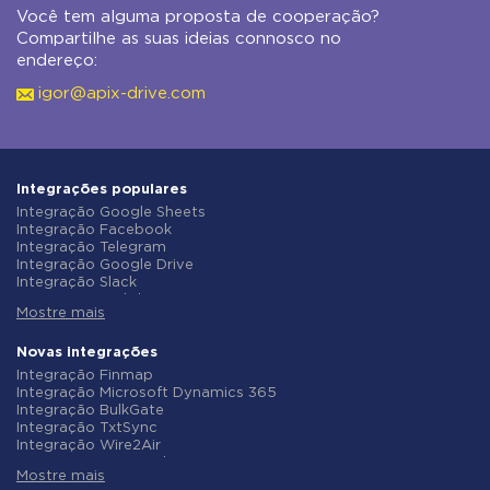
Você tem alguma proposta de cooperação?
Compartilhe as suas ideias connosco no
endereço:
igor@apix-drive.com
Integrações populares
Integração Google Sheets
Integração Facebook
Integração Telegram
Integração Google Drive
Integração Slack
Integração MailChimp
Mostre mais
Integração Gmail
Integração Trello
Integração ClickUp
Novas integrações
Integração Airtable
Integração Finmap
Integração Google Contacts
Integração Microsoft Dynamics 365
Integração OpenAI (ChatGPT)
Integração BulkGate
Integração Instagram
Integração TxtSync
Integração ActiveCampaign
Integração Wire2Air
Integração Typeform
Integração Corezoid
Integração Salesforce CRM
Mostre mais
Integração Infobip