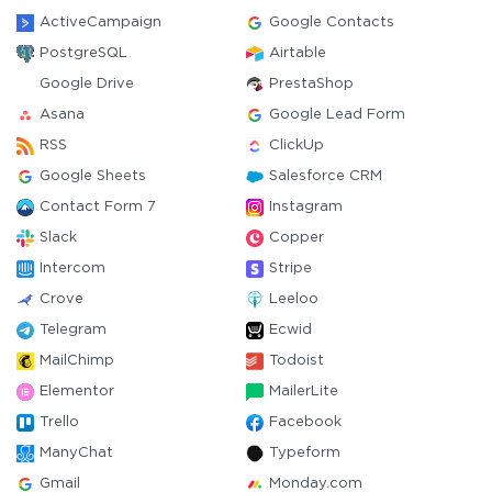
ActiveCampaign
Google Contacts
PostgreSQL
Airtable
Google Drive
PrestaShop
Asana
Google Lead Form
RSS
ClickUp
Google Sheets
Salesforce CRM
Contact Form 7
Instagram
Slack
Copper
Intercom
Stripe
Crove
Leeloo
Telegram
Ecwid
MailChimp
Todoist
Elementor
MailerLite
Trello
Facebook
ManyChat
Typeform
Gmail
Monday.com