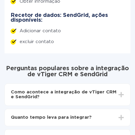
Obter informação
Recetor de dados: SendGrid, ações
disponíveis:
Adicionar contato
excluir contato
Perguntas populares sobre a integração
de vTiger CRM e SendGrid
Como acontece a integração de vTiger CRM
e SendGrid?
Para começar é preciso
registar-se no ApiX-Drive
Escolha quais dados transferir de vTiger CRM para
Quanto tempo leva para integrar?
SendGrid
Ative a atualização automática
Dependendo do sistema com o qual você vai integrar,
Agora os dados serão transferidos
o tempo de configuração pode variar e estar entre 5 e