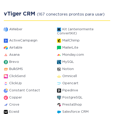
vTiger CRM
(167 conectores prontos para usar)
AWeber
Kit (anteriormente
ConvertKit)
ActiveCampaign
MailChimp
Airtable
MailerLite
Asana
Monday.com
Brevo
MySQL
BulkSMS
Notion
ClickSend
Omnicell
ClickUp
Opencart
Constant Contact
Pipedrive
Copper
PostgreSQL
Crove
PrestaShop
Ecwid
Salesforce CRM