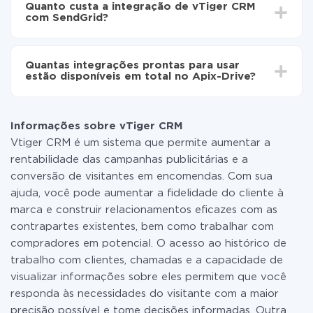
automaticamente de vTiger CRM para SendGrid
Quanto custa a integração de vTiger CRM
30 minutos. Em média, a configuração leva de 10 a 15
com SendGrid?
minutos.
Não é preciso pagar nada pela integração em si, e
todas as funcionalidades estão disponíveis em todas
Quantas integrações prontas para usar
as tarifas. Você paga apenas pela quantidade de
estão disponíveis em total no Apix-Drive?
dados que é realmente transferida de um de seus
sistemas para outro por meio do nosso serviço. Se
No momento, temos prontas para usar296 +
você tem uma pequena quantidade de dados por mês,
integrações, além de vTiger CRM e SendGrid
pode usar com segurança um plano de tarifa gratuita
Informações sobre vTiger CRM
ou mudar para um de pago, se necessário. Mais
Vtiger CRM é um sistema que permite aumentar a
detalhes sobre
tarifas
.
rentabilidade das campanhas publicitárias e a
conversão de visitantes em encomendas. Com sua
ajuda, você pode aumentar a fidelidade do cliente à
marca e construir relacionamentos eficazes com as
contrapartes existentes, bem como trabalhar com
compradores em potencial. O acesso ao histórico de
trabalho com clientes, chamadas e a capacidade de
visualizar informações sobre eles permitem que você
responda às necessidades do visitante com a maior
precisão possível e tome decisões informadas. Outra