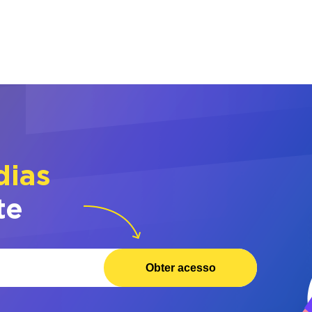
dias
te
Obter acesso