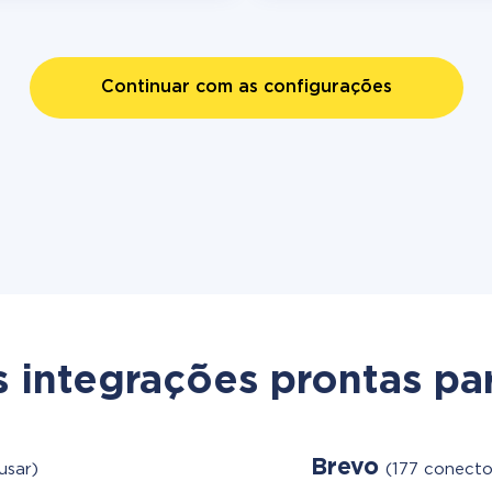
Continuar com as configurações
s integrações prontas par
Brevo
usar)
(177 conecto