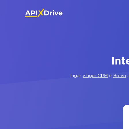
Int
Ligar
vTiger CRM
e
Brevo
a