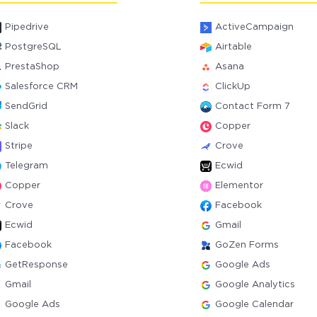
Pipedrive
ActiveCampaign
PostgreSQL
Airtable
PrestaShop
Asana
Salesforce CRM
ClickUp
SendGrid
Contact Form 7
Slack
Copper
Stripe
Crove
Telegram
Ecwid
Copper
Elementor
Crove
Facebook
Ecwid
Gmail
Facebook
GoZen Forms
GetResponse
Google Ads
Gmail
Google Analytics
Google Ads
Google Calendar