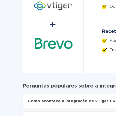
Ob
Recet
Adi
Env
Perguntas populares sobre a integ
Como acontece a integração de vTiger CR
Para começar é preciso
registar-se no ApiX-Dr
Escolha quais dados transferir de vTiger CRM 