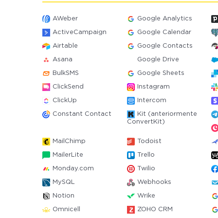
AWeber
Google Analytics
ActiveCampaign
Google Calendar
Airtable
Google Contacts
Asana
Google Drive
BulkSMS
Google Sheets
ClickSend
Instagram
ClickUp
Intercom
Constant Contact
Kit (anteriormente
ConvertKit)
MailChimp
Todoist
MailerLite
Trello
Monday.com
Twilio
MySQL
Webhooks
Notion
Wrike
Omnicell
ZOHO CRM