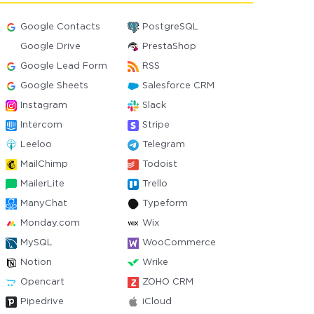
Google Contacts
PostgreSQL
Google Drive
PrestaShop
Google Lead Form
RSS
Google Sheets
Salesforce CRM
Instagram
Slack
Intercom
Stripe
Leeloo
Telegram
MailChimp
Todoist
MailerLite
Trello
ManyChat
Typeform
Monday.com
Wix
MySQL
WooCommerce
Notion
Wrike
Opencart
ZOHO CRM
Pipedrive
iCloud