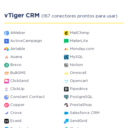
vTiger CRM
(167 conectores prontos para usar)
AWeber
MailChimp
ActiveCampaign
MailerLite
Airtable
Monday.com
Asana
MySQL
Brevo
Notion
BulkSMS
Omnicell
ClickSend
Opencart
ClickUp
Pipedrive
Constant Contact
PostgreSQL
Copper
PrestaShop
Crove
Salesforce CRM
Ecwid
SendGrid