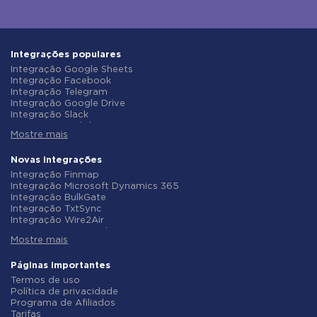
Integrações populares
Integração Google Sheets
Integração Facebook
Integração Telegram
Integração Google Drive
Integração Slack
Integração MailChimp
Mostre mais
Integração Gmail
Integração Trello
Integração ClickUp
Novas integrações
Integração Airtable
Integração Finmap
Integração Google Contacts
Integração Microsoft Dynamics 365
Integração OpenAI (ChatGPT)
Integração BulkGate
Integração Instagram
Integração TxtSync
Integração ActiveCampaign
Integração Wire2Air
Integração Typeform
Integração Corezoid
Integração Salesforce CRM
Mostre mais
Integração Infobip
Integração Monday.com
Integração Instasent
Integração Notion
Integração AtomPark
Páginas importantes
Integração Stripe
Integração TXTImpact
Termos de uso
Integração AWeber
Integração Campaign Monitor
Política de privacidade
Integração Asana
Integração CM.com
Programa de Afiliados
Integração ZOHO CRM
Integração D7 Networks
Tarifas