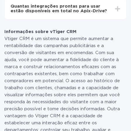
todas as funcionalidades estão disponíveis em todas
Quantas integrações prontas para usar
as tarifas. Você paga apenas pela quantidade de
estão disponíveis em total no Apix-Drive?
dados que é realmente transferida de um de seus
sistemas para outro por meio do nosso serviço. Se
No momento, temos prontas para usar296 +
você tem uma pequena quantidade de dados por mês,
integrações, além de vTiger CRM e Google Drive
pode usar com segurança um plano de tarifa gratuita
Informações sobre vTiger CRM
ou mudar para um de pago, se necessário. Mais
Vtiger CRM é um sistema que permite aumentar a
detalhes sobre
tarifas
.
rentabilidade das campanhas publicitárias e a
conversão de visitantes em encomendas. Com sua
ajuda, você pode aumentar a fidelidade do cliente à
marca e construir relacionamentos eficazes com as
contrapartes existentes, bem como trabalhar com
compradores em potencial. O acesso ao histórico de
trabalho com clientes, chamadas e a capacidade de
visualizar informações sobre eles permitem que você
responda às necessidades do visitante com a maior
precisão possível e tome decisões informadas. Outra
vantagem do Vtiger CRM é a capacidade de
estabelecer uma interação eficaz entre os
departamentos: controlar seu trabalho, avaliar e