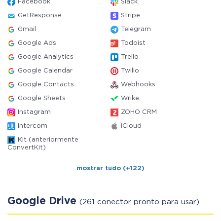
Facebook
Slack
GetResponse
Stripe
Gmail
Telegram
Google Ads
Todoist
Google Analytics
Trello
Google Calendar
Twilio
Google Contacts
Webhooks
Google Sheets
Wrike
Instagram
ZOHO CRM
Intercom
iCloud
Kit (anteriormente
ConvertKit)
mostrar tudo (+122)
Google Drive
(261 conector pronto para usar)