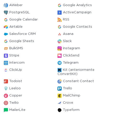
AWeber
Google Analytics
PostgreSQL
ActiveCampaign
Google Calendar
RSS
Airtable
Google Contacts
Salesforce CRM
Asana
Google Sheets
Slack
BulkSMS
Instagram
Stripe
ClickSend
Intercom
Telegram
ClickUp
Kit (anteriormente
ConvertKit)
Todoist
Constant Contact
Leeloo
Trello
Copper
MailChimp
Twilio
Crove
MailerLite
Typeform