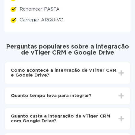
Renomear PASTA
Carregar ARQUIVO
Perguntas populares sobre a integração
de vTiger CRM e Google Drive
Como acontece a integração de vTiger CRM
e Google Drive?
Para começar é preciso
registar-se no ApiX-Drive
Escolha quais dados transferir de vTiger CRM para
Quanto tempo leva para integrar?
Google Drive
Ative a atualização automática
Dependendo do sistema com o qual você vai integrar,
Agora os dados serão transferidos
o tempo de configuração pode variar e estar entre 5 e
automaticamente de vTiger CRM para Google
Quanto custa a integração de vTiger CRM
30 minutos. Em média, a configuração leva de 10 a 15
Drive
com Google Drive?
minutos.
Não é preciso pagar nada pela integração em si, e