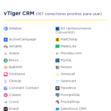
vTiger CRM
(167 conectores prontos para usar)
AWeber
Kit (anteriormente
ConvertKit)
ActiveCampaign
MailChimp
Airtable
MailerLite
Asana
Monday.com
Brevo
MySQL
BulkSMS
Notion
ClickSend
Omnicell
ClickUp
Opencart
Constant Contact
Pipedrive
Copper
PostgreSQL
Crove
PrestaShop
Ecwid
Salesforce CRM