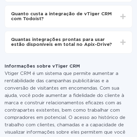
Ative a atualização automática
Dependendo do sistema com o qual você vai integrar,
Agora os dados serão transferidos
o tempo de configuração pode variar e estar entre 5 e
automaticamente de vTiger CRM para Todoist
Quanto custa a integração de vTiger CRM
30 minutos. Em média, a configuração leva de 10 a 15
com Todoist?
minutos.
Não é preciso pagar nada pela integração em si, e
todas as funcionalidades estão disponíveis em todas
Quantas integrações prontas para usar
as tarifas. Você paga apenas pela quantidade de
estão disponíveis em total no Apix-Drive?
dados que é realmente transferida de um de seus
sistemas para outro por meio do nosso serviço. Se
No momento, temos prontas para usar296 +
você tem uma pequena quantidade de dados por mês,
integrações, além de vTiger CRM e Todoist
pode usar com segurança um plano de tarifa gratuita
Informações sobre vTiger CRM
ou mudar para um de pago, se necessário. Mais
Vtiger CRM é um sistema que permite aumentar a
detalhes sobre
tarifas
.
rentabilidade das campanhas publicitárias e a
conversão de visitantes em encomendas. Com sua
ajuda, você pode aumentar a fidelidade do cliente à
marca e construir relacionamentos eficazes com as
contrapartes existentes, bem como trabalhar com
compradores em potencial. O acesso ao histórico de
trabalho com clientes, chamadas e a capacidade de
visualizar informações sobre eles permitem que você