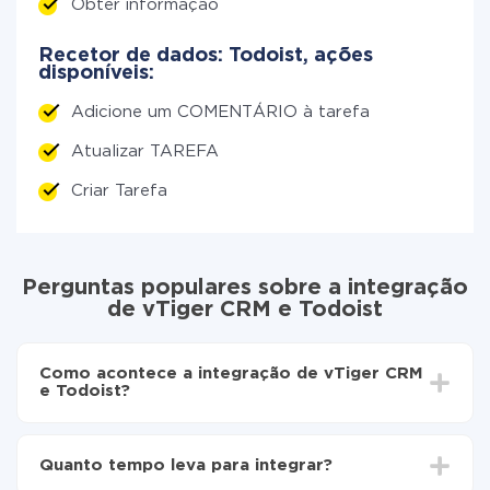
Obter informação
Recetor de dados: Todoist, ações
disponíveis:
Adicione um COMENTÁRIO à tarefa
Atualizar TAREFA
Criar Tarefa
Perguntas populares sobre a integração
de vTiger CRM e Todoist
Como acontece a integração de vTiger CRM
e Todoist?
Para começar é preciso
registar-se no ApiX-Drive
Escolha quais dados transferir de vTiger CRM para
Quanto tempo leva para integrar?
Todoist