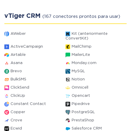
vTiger CRM
(167 conectores prontos para usar)
AWeber
Kit (anteriormente
ConvertKit)
ActiveCampaign
MailChimp
Airtable
MailerLite
Asana
Monday.com
Brevo
MySQL
BulkSMS
Notion
ClickSend
Omnicell
ClickUp
Opencart
Constant Contact
Pipedrive
Copper
PostgreSQL
Crove
PrestaShop
Ecwid
Salesforce CRM