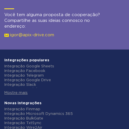
Você tem alguma proposta de cooperação?
Compartilhe as suas ideias connosco no
endereço:
igor@apix-drive.com
Integrações populares
Integração Google Sheets
Integração Facebook
Integração Telegram
Integração Google Drive
Integração Slack
Integração MailChimp
Mostre mais
Integração Gmail
Integração Trello
Integração ClickUp
Novas integrações
Integração Airtable
Integração Finmap
Integração Google Contacts
Integração Microsoft Dynamics 365
Integração OpenAI (ChatGPT)
Integração BulkGate
Integração Instagram
Integração TxtSync
Integração ActiveCampaign
Integração Wire2Air