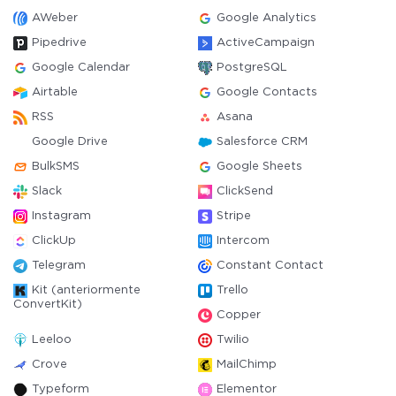
AWeber
Google Analytics
Pipedrive
ActiveCampaign
Google Calendar
PostgreSQL
Airtable
Google Contacts
RSS
Asana
Google Drive
Salesforce CRM
BulkSMS
Google Sheets
Slack
ClickSend
Instagram
Stripe
ClickUp
Intercom
Telegram
Constant Contact
Kit (anteriormente
Trello
ConvertKit)
Copper
Leeloo
Twilio
Crove
MailChimp
Typeform
Elementor