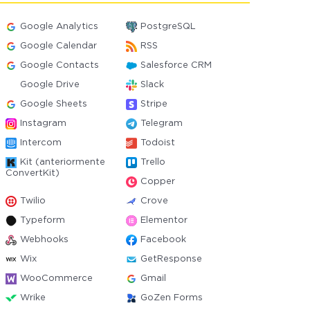
Google Analytics
PostgreSQL
Google Calendar
RSS
Google Contacts
Salesforce CRM
Google Drive
Slack
Google Sheets
Stripe
Instagram
Telegram
Intercom
Todoist
Kit (anteriormente
Trello
ConvertKit)
Copper
Twilio
Crove
Typeform
Elementor
Webhooks
Facebook
Wix
GetResponse
WooCommerce
Gmail
Wrike
GoZen Forms