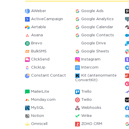
AWeber
Google Ads
ActiveCampaign
Google Analytics
Airtable
Google Calendar
Asana
Google Contacts
Brevo
Google Drive
BulkSMS
Google Sheets
ClickSend
Instagram
ClickUp
Intercom
Constant Contact
Kit (anteriormente
ConvertKit)
MailerLite
Trello
Monday.com
Twilio
MySQL
Webhooks
Notion
Wrike
Omnicell
ZOHO CRM