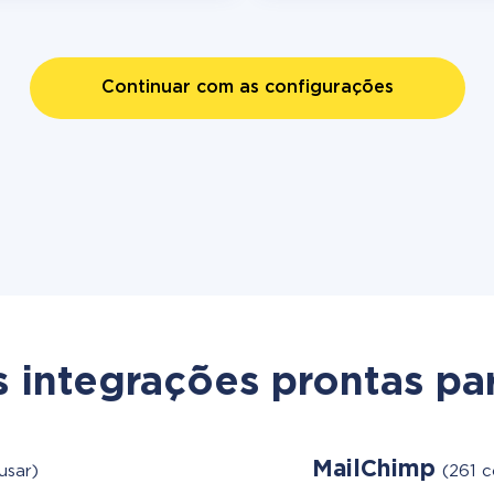
Continuar com as configurações
s integrações prontas par
MailChimp
usar)
(261 c