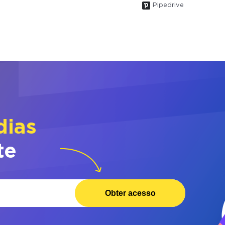
Pipedrive
dias
te
Obter acesso