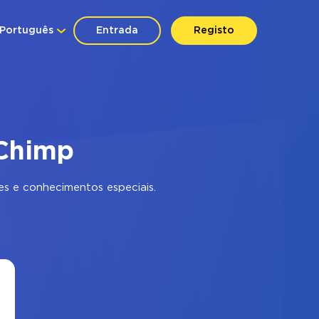
Português
Entrada
Registo
lChimp
s e conhecimentos especiais.