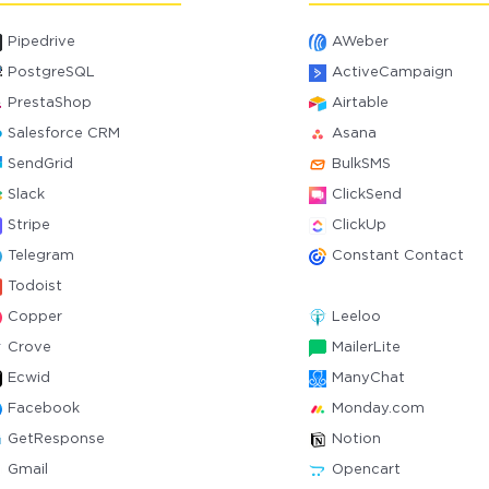
Pipedrive
AWeber
PostgreSQL
ActiveCampaign
PrestaShop
Airtable
Salesforce CRM
Asana
SendGrid
BulkSMS
Slack
ClickSend
Stripe
ClickUp
Telegram
Constant Contact
Todoist
Copper
Leeloo
Crove
MailerLite
Ecwid
ManyChat
Facebook
Monday.com
GetResponse
Notion
Gmail
Opencart