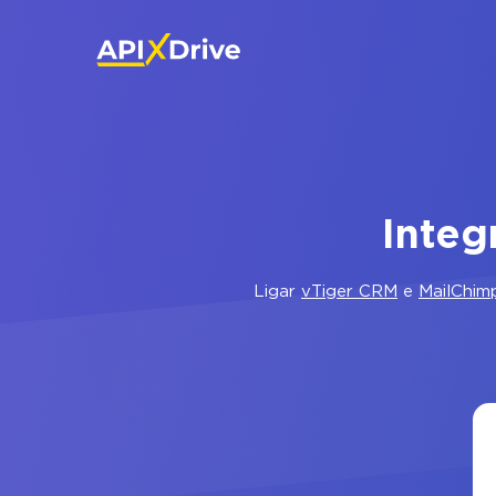
Integ
Ligar
vTiger CRM
e
MailChim