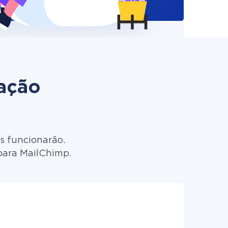
zação
s funcionarão.
para MailChimp.