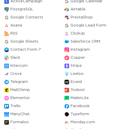
ActiveCampaign
Google Calendar
PostgreSQL
Airtable
Google Contacts
PrestaShop
Asana
Google Lead Form
RSS
ClickUp
Google Sheets
Salesforce CRM
Contact Form 7
Instagram
Slack
Copper
Intercom
Stripe
Crove
Leeloo
Telegram
Ecwid
MailChimp
Todoist
Elementor
MailerLite
Trello
Facebook
ManyChat
Typeform
Formaloo
Monday.com