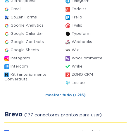
GetResponse
Telegram
Gmail
Todoist
GoZen Forms
Trello
Google Analytics
Twilio
Google Calendar
Typeform
Google Contacts
Webhooks
Google Sheets
Wix
Instagram
WooCommerce
Intercom
Wrike
Kit (anteriormente
ZOHO CRM
ConvertKit)
Leeloo
mostrar tudo (+216)
Brevo
(177 conectores prontos para usar)