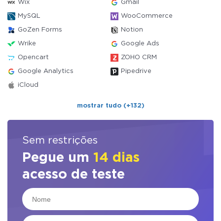
Wix
Gmail
MySQL
WooCommerce
GoZen Forms
Notion
Wrike
Google Ads
Opencart
ZOHO CRM
Google Analytics
Pipedrive
iCloud
mostrar tudo (+132)
Sem restrições
Pegue um
14 dias
acesso de teste