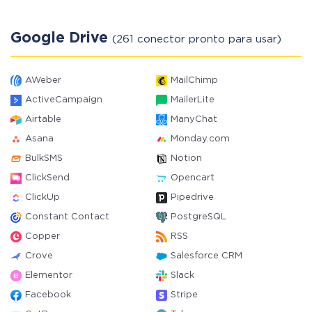
Google Drive
(261 conector pronto para usar)
AWeber
MailChimp
ActiveCampaign
MailerLite
Airtable
ManyChat
Asana
Monday.com
BulkSMS
Notion
ClickSend
Opencart
ClickUp
Pipedrive
Constant Contact
PostgreSQL
Copper
RSS
Crove
Salesforce CRM
Elementor
Slack
Facebook
Stripe