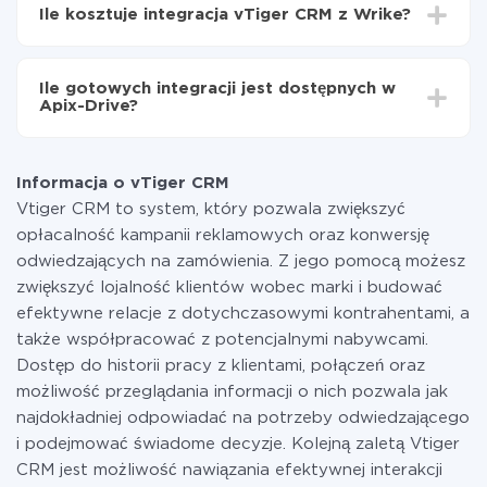
integrować, czas konfiguracji może się różnić i wynosić
vTiger CRM do Wrike
Ile kosztuje integracja vTiger CRM z Wrike?
od 5 do 30 minut. Konfiguracja zajmuje średnio 10-15
minut.
Za właśnie integrację nie musisz płacić nic, a cała
funkcjonalność jest dostępna we wszystkich taryfach.
Ile gotowych integracji jest dostępnych w
Płacisz tylko za ilość danych, która faktycznie jest
Apix-Drive?
przekazywana z jednego z Twoich systemów do
drugiego za pośrednictwem naszej usługi. Jeśli
W tej chwili zakończyliśmy 296+ integracji oprócz
dysponujesz niewielką ilością danych miesięcznie,
vTiger CRM i Wrike
możesz bezpiecznie skorzystać z darmowej taryfy lub
Informacja o vTiger CRM
w razie potrzeby przełączyć się na płatną. Więcej
Vtiger CRM to system, który pozwala zwiększyć
informacji o
taryfach
.
opłacalność kampanii reklamowych oraz konwersję
odwiedzających na zamówienia. Z jego pomocą możesz
zwiększyć lojalność klientów wobec marki i budować
efektywne relacje z dotychczasowymi kontrahentami, a
także współpracować z potencjalnymi nabywcami.
Dostęp do historii pracy z klientami, połączeń oraz
możliwość przeglądania informacji o nich pozwala jak
najdokładniej odpowiadać na potrzeby odwiedzającego
i podejmować świadome decyzje. Kolejną zaletą Vtiger
CRM jest możliwość nawiązania efektywnej interakcji