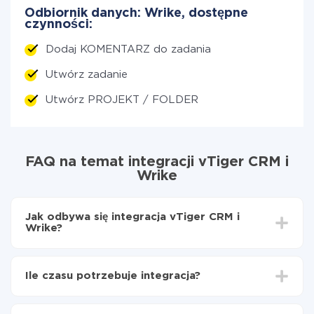
Odbiornik danych: Wrike, dostępne
czynności:
Dodaj KOMENTARZ do zadania
Utwórz zadanie
Utwórz PROJEKT / FOLDER
FAQ na temat integracji vTiger CRM i
Wrike
Jak odbywa się integracja vTiger CRM i
Wrike?
Najpierw
zarejestruj się w ApiX-Drive
Wybierz, jakie dane przenieść z vTiger CRM do
Ile czasu potrzebuje integracja?
Wrike
Włącz aktualizację
W zależności od systemu, z którym będziesz
Teraz dane będą automatycznie przesyłane z