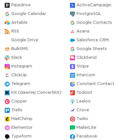
Pipedrive
ActiveCampaign
Google Calendar
PostgreSQL
Airtable
Google Contacts
RSS
Asana
Google Drive
Salesforce CRM
BulkSMS
Google Sheets
Slack
ClickSend
Instagram
Stripe
ClickUp
Intercom
Telegram
Constant Contact
Kit (dawniej ConvertKit)
Todoist
Copper
Leeloo
Trello
Crove
MailChimp
Twilio
Elementor
MailerLite
Typeform
Facebook