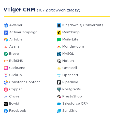
vTiger CRM
(167 gotowych złączy)
AWeber
Kit (dawniej ConvertKit)
ActiveCampaign
MailChimp
Airtable
MailerLite
Asana
Monday.com
Brevo
MySQL
BulkSMS
Notion
ClickSend
Omnicell
ClickUp
Opencart
Constant Contact
Pipedrive
Copper
PostgreSQL
Crove
PrestaShop
Ecwid
Salesforce CRM
Facebook
SendGrid