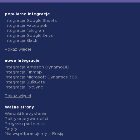
popularne integracje
Integracja Google Sheets
Integracja Facebook
Integracja Telegram
Integracja Google Drive
Integracja Slack
Integracja MailChimp
Pokaż więcej
Integracja Gmail
Integracja Trello
Integracja ClickUp
nowe integracje
Integracja Airtable
Integracja Amazon DynamoDB
Integracja Google Contacts
Integracja Finmap
Integracja OpenAI (ChatGPT)
Integracja Microsoft Dynamics 365
Integracja Instagram
Integracja BulkGate
Integracja ActiveCampaign
Integracja TxtSync
Integracja Typeform
Integracja Wire2Air
Integracja Salesforce CRM
Pokaż więcej
Integracja Corezoid
Integracja Monday.com
Integracja Infobip
Integracja Notion
Integracja Instasent
Ważne strony
Integracja Stripe
Integracja AtomPark
Warunki korzystania
Integracja AWeber
Integracja TXTImpact
Polityka prywatności
Integracja Asana
Integracja Campaign Monitor
Program partnerski
Integracja ZOHO CRM
Integracja CM.com
Taryfy
Integracja Webhooks
Integracja D7 Networks
Nie współpracujemy z Rosją
Integracja GetResponse
Integracja SMS.to
Umowa o przetwarzanie danych