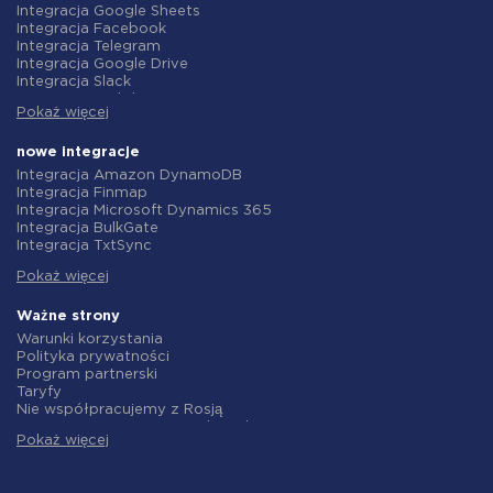
Integracja Google Sheets
Integracja Facebook
Integracja Telegram
Integracja Google Drive
Integracja Slack
Integracja MailChimp
Pokaż więcej
Integracja Gmail
Integracja Trello
Integracja ClickUp
nowe integracje
Integracja Airtable
Integracja Amazon DynamoDB
Integracja Google Contacts
Integracja Finmap
Integracja OpenAI (ChatGPT)
Integracja Microsoft Dynamics 365
Integracja Instagram
Integracja BulkGate
Integracja ActiveCampaign
Integracja TxtSync
Integracja Typeform
Integracja Wire2Air
Integracja Salesforce CRM
Pokaż więcej
Integracja Corezoid
Integracja Monday.com
Integracja Infobip
Integracja Notion
Integracja Instasent
Ważne strony
Integracja Stripe
Integracja AtomPark
Warunki korzystania
Integracja AWeber
Integracja TXTImpact
Polityka prywatności
Integracja Asana
Integracja Campaign Monitor
Program partnerski
Integracja ZOHO CRM
Integracja CM.com
Taryfy
Integracja Webhooks
Integracja D7 Networks
Nie współpracujemy z Rosją
Integracja GetResponse
Integracja SMS.to
Umowa o przetwarzanie danych
Integracja WooCommerce
Integracja SMSGlobal
Pokaż więcej
polityka zwrotów
Integracja Pipedrive
Integracja Textlocal
Indywidualne rozwiązanie
Integracja Google Calendar
Integracja ShoutOUT
Warunki programu partnerskiego
Integracja Opencart
Integracja Apifonica