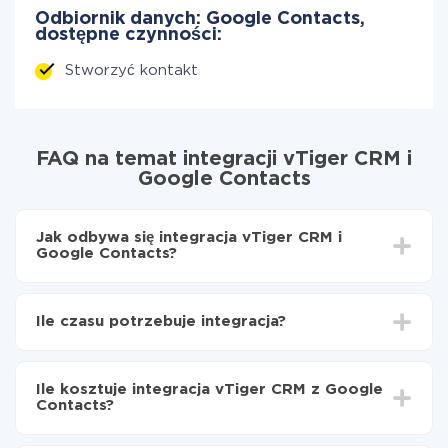
Odbiornik danych: Google Contacts,
dostępne czynności:
Stworzyć kontakt
FAQ na temat integracji vTiger CRM i
Google Contacts
Jak odbywa się integracja vTiger CRM i
Google Contacts?
Najpierw
zarejestruj się w ApiX-Drive
Wybierz, jakie dane przenieść z vTiger CRM do
Ile czasu potrzebuje integracja?
Google Contacts
Włącz aktualizację
W zależności od systemu, z którym będziesz
Teraz dane będą automatycznie przesyłane z
integrować, czas konfiguracji może się różnić i wynosić
vTiger CRM do Google Contacts
Ile kosztuje integracja vTiger CRM z Google
od 5 do 30 minut. Konfiguracja zajmuje średnio 10-15
Contacts?
minut.
Za właśnie integrację nie musisz płacić nic, a cała