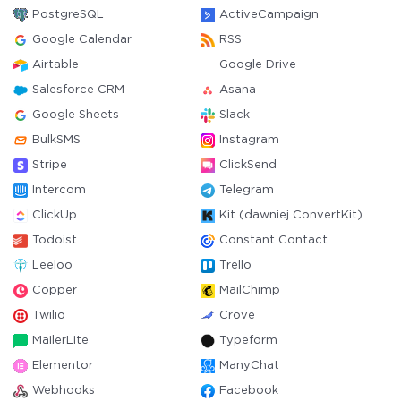
PostgreSQL
ActiveCampaign
Google Calendar
RSS
Airtable
Google Drive
Salesforce CRM
Asana
Google Sheets
Slack
BulkSMS
Instagram
Stripe
ClickSend
Intercom
Telegram
ClickUp
Kit (dawniej ConvertKit)
Todoist
Constant Contact
Leeloo
Trello
Copper
MailChimp
Twilio
Crove
MailerLite
Typeform
Elementor
ManyChat
Webhooks
Facebook