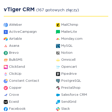
vTiger CRM
(167 gotowych złączy)
AWeber
MailChimp
ActiveCampaign
MailerLite
Airtable
Monday.com
Asana
MySQL
Brevo
Notion
BulkSMS
Omnicell
ClickSend
Opencart
ClickUp
Pipedrive
Constant Contact
PostgreSQL
Copper
PrestaShop
Crove
Salesforce CRM
Ecwid
SendGrid
Facebook
Slack