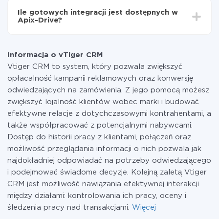
funkcjonalność jest dostępna we wszystkich taryfach.
Ile gotowych integracji jest dostępnych w
Płacisz tylko za ilość danych, która faktycznie jest
Apix-Drive?
przekazywana z jednego z Twoich systemów do
drugiego za pośrednictwem naszej usługi. Jeśli
W tej chwili zakończyliśmy 296+ integracji oprócz
dysponujesz niewielką ilością danych miesięcznie,
vTiger CRM i Google Contacts
możesz bezpiecznie skorzystać z darmowej taryfy lub
Informacja o vTiger CRM
w razie potrzeby przełączyć się na płatną. Więcej
Vtiger CRM to system, który pozwala zwiększyć
informacji o
taryfach
.
opłacalność kampanii reklamowych oraz konwersję
odwiedzających na zamówienia. Z jego pomocą możesz
zwiększyć lojalność klientów wobec marki i budować
efektywne relacje z dotychczasowymi kontrahentami, a
także współpracować z potencjalnymi nabywcami.
Dostęp do historii pracy z klientami, połączeń oraz
możliwość przeglądania informacji o nich pozwala jak
najdokładniej odpowiadać na potrzeby odwiedzającego
i podejmować świadome decyzje. Kolejną zaletą Vtiger
CRM jest możliwość nawiązania efektywnej interakcji
między działami: kontrolowania ich pracy, oceny i
śledzenia pracy nad transakcjami.
Więcej