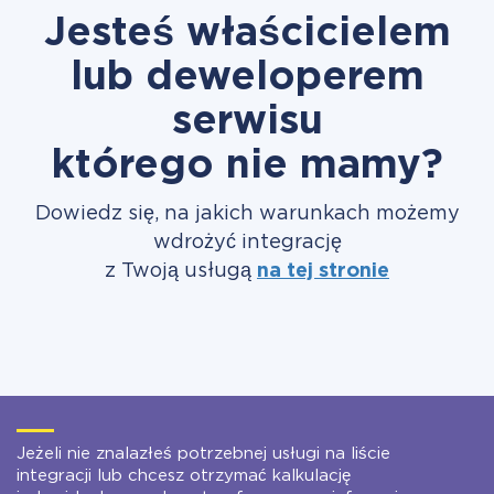
Jesteś właścicielem
lub deweloperem
serwisu
którego nie mamy?
Dowiedz się, na jakich warunkach możemy
wdrożyć integrację
z Twoją usługą
na tej stronie
Jeżeli nie znalazłeś potrzebnej usługi na liście
integracji lub chcesz otrzymać kalkulację