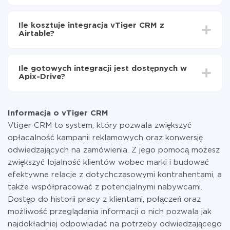
Włącz aktualizację
W zależności od systemu, z którym będziesz
Teraz dane będą automatycznie przesyłane z
integrować, czas konfiguracji może się różnić i wynosić
vTiger CRM do Airtable
Ile kosztuje integracja vTiger CRM z
od 5 do 30 minut. Konfiguracja zajmuje średnio 10-15
Airtable?
minut.
Za właśnie integrację nie musisz płacić nic, a cała
funkcjonalność jest dostępna we wszystkich taryfach.
Ile gotowych integracji jest dostępnych w
Płacisz tylko za ilość danych, która faktycznie jest
Apix-Drive?
przekazywana z jednego z Twoich systemów do
drugiego za pośrednictwem naszej usługi. Jeśli
W tej chwili zakończyliśmy 296+ integracji oprócz
dysponujesz niewielką ilością danych miesięcznie,
vTiger CRM i Airtable
możesz bezpiecznie skorzystać z darmowej taryfy lub
Informacja o vTiger CRM
w razie potrzeby przełączyć się na płatną. Więcej
Vtiger CRM to system, który pozwala zwiększyć
informacji o
taryfach
.
opłacalność kampanii reklamowych oraz konwersję
odwiedzających na zamówienia. Z jego pomocą możesz
zwiększyć lojalność klientów wobec marki i budować
efektywne relacje z dotychczasowymi kontrahentami, a
także współpracować z potencjalnymi nabywcami.
Dostęp do historii pracy z klientami, połączeń oraz
możliwość przeglądania informacji o nich pozwala jak
najdokładniej odpowiadać na potrzeby odwiedzającego