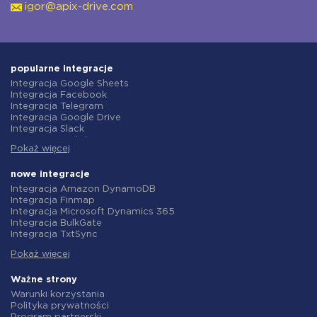
igor@apix-drive.com
popularne integracje
Integracja Google Sheets
Integracja Facebook
Integracja Telegram
Integracja Google Drive
Integracja Slack
Integracja MailChimp
Pokaż więcej
Integracja Gmail
Integracja Trello
Integracja ClickUp
nowe integracje
Integracja Airtable
Integracja Amazon DynamoDB
Integracja Google Contacts
Integracja Finmap
Integracja OpenAI (ChatGPT)
Integracja Microsoft Dynamics 365
Integracja Instagram
Integracja BulkGate
Integracja ActiveCampaign
Integracja TxtSync
Integracja Typeform
Integracja Wire2Air
Integracja Salesforce CRM
Pokaż więcej
Integracja Corezoid
Integracja Monday.com
Integracja Infobip
Integracja Notion
Integracja Instasent
Ważne strony
Integracja Stripe
Integracja AtomPark
Warunki korzystania
Integracja AWeber
Integracja TXTImpact
Polityka prywatności
Integracja Asana
Integracja Campaign Monitor