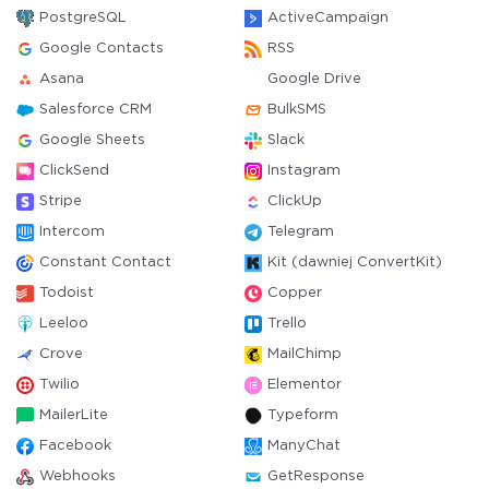
PostgreSQL
ActiveCampaign
Google Contacts
RSS
Asana
Google Drive
Salesforce CRM
BulkSMS
Google Sheets
Slack
ClickSend
Instagram
Stripe
ClickUp
Intercom
Telegram
Constant Contact
Kit (dawniej ConvertKit)
Todoist
Copper
Leeloo
Trello
Crove
MailChimp
Twilio
Elementor
MailerLite
Typeform
Facebook
ManyChat
Webhooks
GetResponse