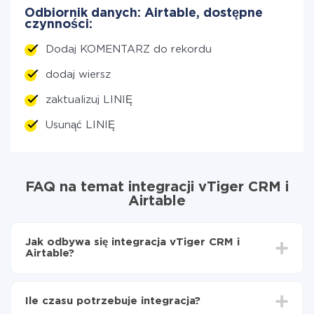
Odbiornik danych: Airtable, dostępne
czynności:
Dodaj KOMENTARZ do rekordu
dodaj wiersz
zaktualizuj LINIĘ
Usunąć LINIĘ
FAQ na temat integracji vTiger CRM i
Airtable
Jak odbywa się integracja vTiger CRM i
Airtable?
Najpierw
zarejestruj się w ApiX-Drive
Wybierz, jakie dane przenieść z vTiger CRM do
Ile czasu potrzebuje integracja?
Airtable