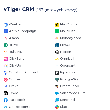
vTiger CRM
(167 gotowych złączy)
AWeber
MailChimp
ActiveCampaign
MailerLite
Asana
Monday.com
Brevo
MySQL
BulkSMS
Notion
ClickSend
Omnicell
ClickUp
Opencart
Constant Contact
Pipedrive
Copper
PostgreSQL
Crove
PrestaShop
Ecwid
Salesforce CRM
Facebook
SendGrid
GetResponse
Slack