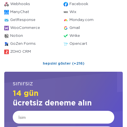
Webhooks
Facebook
ManyChat
Wix
GetResponse
Monday.com
WooCommerce
Gmail
Notion
Wrike
GoZen Forms
Opencart
ZOHO CRM
hepsini göster (+216)
sınırsız
14 gün
ücretsiz deneme alın