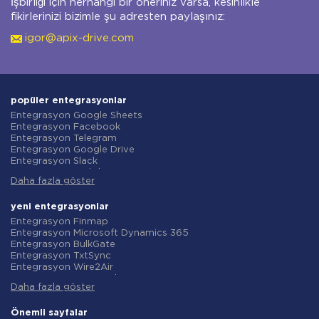
İşbirliği için herhangi bir öneriniz varsa, kesinlikle
fikirlerinizi bizimle şu adresten paylaşınız:
igor@apix-drive.com
popüler entegrasyonlar
Entegrasyon Google Sheets
Entegrasyon Facebook
Entegrasyon Telegram
Entegrasyon Google Drive
Entegrasyon Slack
Entegrasyon MailChimp
Daha fazla göster
Entegrasyon Gmail
Entegrasyon Trello
Entegrasyon ClickUp
yeni entegrasyonlar
Entegrasyon Airtable
Entegrasyon Finmap
Entegrasyon Google Contacts
Entegrasyon Microsoft Dynamics 365
Entegrasyon OpenAI (ChatGPT)
Entegrasyon BulkGate
Entegrasyon Instagram
Entegrasyon TxtSync
Entegrasyon ActiveCampaign
Entegrasyon Wire2Air
Entegrasyon Typeform
Entegrasyon Corezoid
Entegrasyon Salesforce CRM
Daha fazla göster
Entegrasyon Infobip
Entegrasyon Monday.com
Entegrasyon Instasent
Entegrasyon Notion
Entegrasyon AtomPark
Önemli sayfalar