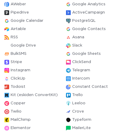
AWeber
Google Analytics
Pipedrive
ActiveCampaign
Google Calendar
PostgreSQL
Airtable
Google Contacts
RSS
Asana
Google Drive
Slack
BulkSMS
Google Sheets
Stripe
ClickSend
Instagram
Telegram
ClickUp
Intercom
Todoist
Constant Contact
Kit (eskiden ConvertKit)
Trello
Copper
Leeloo
Twilio
Crove
MailChimp
Typeform
Elementor
MailerLite