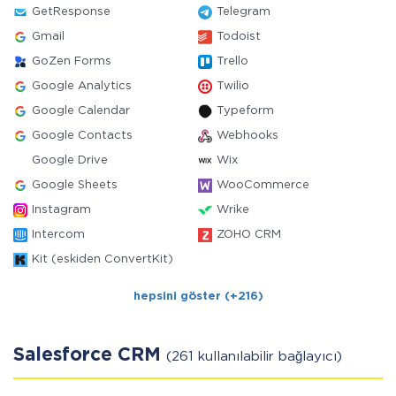
GetResponse
Telegram
Gmail
Todoist
GoZen Forms
Trello
Google Analytics
Twilio
Google Calendar
Typeform
Google Contacts
Webhooks
Google Drive
Wix
Google Sheets
WooCommerce
Instagram
Wrike
Intercom
ZOHO CRM
Kit (eskiden ConvertKit)
hepsini göster (+216)
Salesforce CRM
(261 kullanılabilir bağlayıcı)