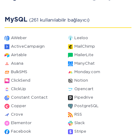
MySQL
(261 kullanılabilir bağlayıcı)
AWeber
Leeloo
ActiveCampaign
MailChimp
Airtable
MailerLite
Asana
ManyChat
BulkSMS
Monday.com
ClickSend
Notion
ClickUp
Opencart
Constant Contact
Pipedrive
Copper
PostgreSQL
Crove
RSS
Elementor
Slack
Facebook
Stripe