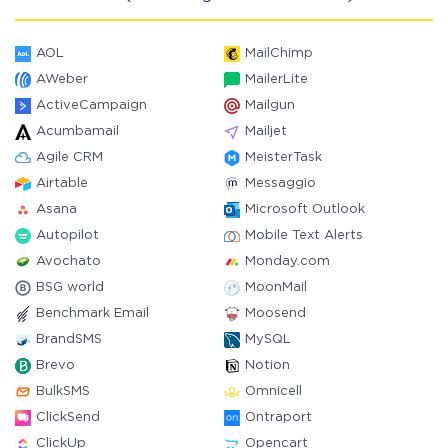
AOL
MailChimp
AWeber
MailerLite
ActiveCampaign
Mailgun
Acumbamail
Mailjet
Agile CRM
MeisterTask
Airtable
Messaggio
Asana
Microsoft Outlook
Autopilot
Mobile Text Alerts
Avochato
Monday.com
BSG world
MoonMail
Benchmark Email
Moosend
BrandSMS
MySQL
Brevo
Notion
BulkSMS
Omnicell
ClickSend
Ontraport
ClickUp
Opencart