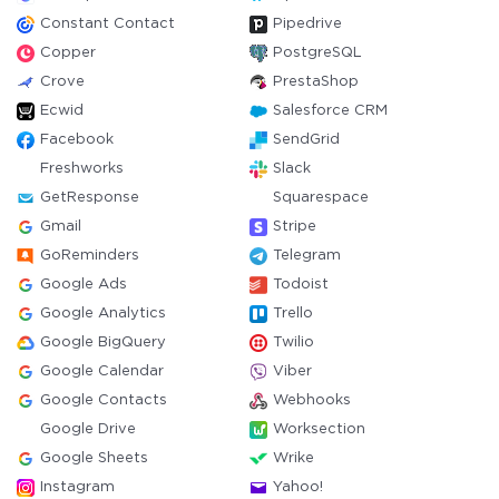
Constant Contact
Pipedrive
Copper
PostgreSQL
Crove
PrestaShop
Ecwid
Salesforce CRM
Facebook
SendGrid
Freshworks
Slack
GetResponse
Squarespace
Gmail
Stripe
GoReminders
Telegram
Google Ads
Todoist
Google Analytics
Trello
Google BigQuery
Twilio
Google Calendar
Viber
Google Contacts
Webhooks
Google Drive
Worksection
Google Sheets
Wrike
Instagram
Yahoo!