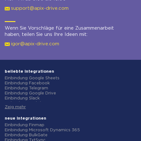
support@apix-drive.com
Wenn Sie Vorschläge für eine Zusammenarbeit
haben, teilen Sie uns Ihre Ideen mit:
igor@apix-drive.com
beliebte Integrationen
Einbindung Google Sheets
Einbindung Facebook
Einbindung Telegram
Einbindung Google Drive
Einbindung Slack
Einbindung MailChimp
Zeig mehr
Einbindung Gmail
Einbindung Trello
Einbindung ClickUp
neue Integrationen
Einbindung Airtable
Einbindung Finmap
Einbindung Google Contacts
Einbindung Microsoft Dynamics 365
Einbindung OpenAI (ChatGPT)
Einbindung BulkGate
Einbindung Instagram
Einbindung TxtSync