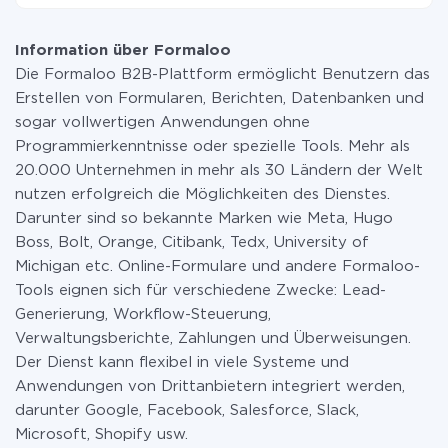
wird. Wenn Sie eine geringe Datenmenge pro Monat
Momentan haben wir 311 Integrationen von Formaloo
haben, können Sie einen kostenlosen Plan nutzen und
mit anderen Systemen
bei Bedarf zu einem kostenpflichtigen wechseln.
Information über Formaloo
Weitere Informationen zu
Tarifen
.
Die Formaloo B2B-Plattform ermöglicht Benutzern das
Erstellen von Formularen, Berichten, Datenbanken und
sogar vollwertigen Anwendungen ohne
Programmierkenntnisse oder spezielle Tools. Mehr als
20.000 Unternehmen in mehr als 30 Ländern der Welt
nutzen erfolgreich die Möglichkeiten des Dienstes.
Darunter sind so bekannte Marken wie Meta, Hugo
Boss, Bolt, Orange, Citibank, Tedx, University of
Michigan etc. Online-Formulare und andere Formaloo-
Tools eignen sich für verschiedene Zwecke: Lead-
Generierung, Workflow-Steuerung,
Verwaltungsberichte, Zahlungen und Überweisungen.
Der Dienst kann flexibel in viele Systeme und
Anwendungen von Drittanbietern integriert werden,
darunter Google, Facebook, Salesforce, Slack,
Microsoft, Shopify usw.