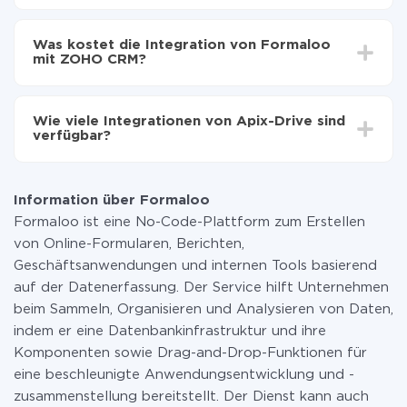
Automatische Aktualisierung aktivieren
Je nach System, das Sie integrieren möchten, kann die
Jetzt werden die Daten automatisch von Formaloo
Einrichtungszeit zwischen 5 und 30 Minuten variieren.
auf ZOHO CRM übertragen
Was kostet die Integration von Formaloo
Im Durchschnitt dauert es 10-15 Minuten.
mit ZOHO CRM?
Sie müssen für die Integration nicht bezahlen, da alle
Funktionen in allen Tarifplänen verfügbar sind. Sie
Wie viele Integrationen von Apix-Drive sind
zahlen nur für die Datenmenge, die über unseren
verfügbar?
Service von einem System auf ein anderes übertragen
wird. Wenn Sie eine geringe Datenmenge pro Monat
Zurzeit haben wir 296+ Integrationen ausser Formaloo
haben, können Sie einen kostenlosen Plan nutzen und
und ZOHO CRM
bei Bedarf zu einem kostenpflichtigen wechseln.
Information über Formaloo
Weitere Informationen zu
Tarifen
.
Formaloo ist eine No-Code-Plattform zum Erstellen
von Online-Formularen, Berichten,
Geschäftsanwendungen und internen Tools basierend
auf der Datenerfassung. Der Service hilft Unternehmen
beim Sammeln, Organisieren und Analysieren von Daten,
indem er eine Datenbankinfrastruktur und ihre
Komponenten sowie Drag-and-Drop-Funktionen für
eine beschleunigte Anwendungsentwicklung und -
zusammenstellung bereitstellt. Der Dienst kann auch