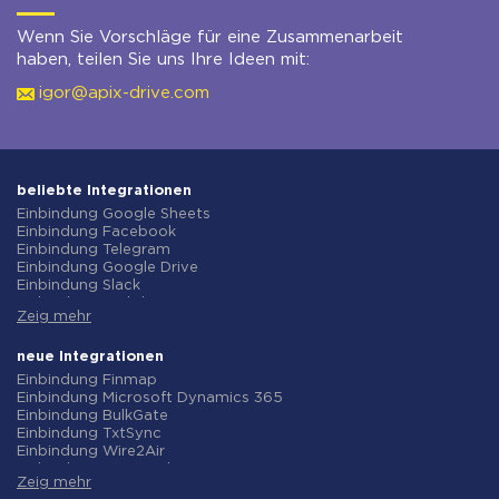
Wenn Sie Vorschläge für eine Zusammenarbeit
haben, teilen Sie uns Ihre Ideen mit:
igor@apix-drive.com
beliebte Integrationen
Einbindung Google Sheets
Einbindung Facebook
Einbindung Telegram
Einbindung Google Drive
Einbindung Slack
Einbindung MailChimp
Zeig mehr
Einbindung Gmail
Einbindung Trello
Einbindung ClickUp
neue Integrationen
Einbindung Airtable
Einbindung Finmap
Einbindung Google Contacts
Einbindung Microsoft Dynamics 365
Einbindung OpenAI (ChatGPT)
Einbindung BulkGate
Einbindung Instagram
Einbindung TxtSync
Einbindung ActiveCampaign
Einbindung Wire2Air
Einbindung Typeform
Einbindung Corezoid
Einbindung Salesforce CRM
Zeig mehr
Einbindung Infobip