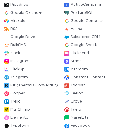
Pipedrive
ActiveCampaign
Google Calendar
PostgreSQL
Airtable
Google Contacts
RSS
Asana
Google Drive
Salesforce CRM
BulkSMS
Google Sheets
Slack
ClickSend
Instagram
Stripe
ClickUp
Intercom
Telegram
Constant Contact
Kit (ehemals ConvertKit)
Todoist
Copper
Leeloo
Trello
Crove
MailChimp
Twilio
Elementor
MailerLite
Typeform
Facebook