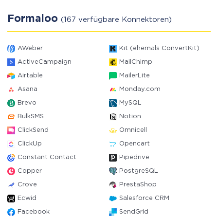
Formaloo
(167 verfügbare Konnektoren)
AWeber
Kit (ehemals ConvertKit)
ActiveCampaign
MailChimp
Airtable
MailerLite
Asana
Monday.com
Brevo
MySQL
BulkSMS
Notion
ClickSend
Omnicell
ClickUp
Opencart
Constant Contact
Pipedrive
Copper
PostgreSQL
Crove
PrestaShop
Ecwid
Salesforce CRM
Facebook
SendGrid