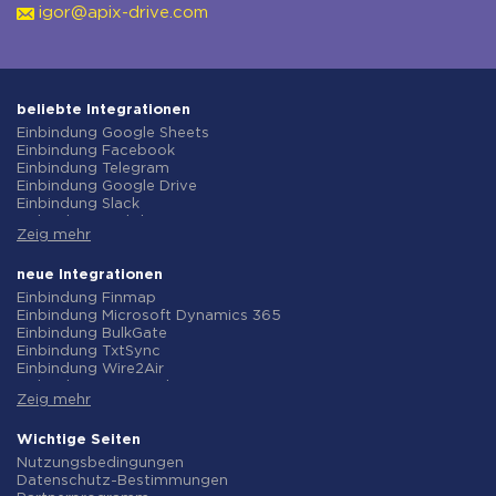
igor@apix-drive.com
beliebte Integrationen
Einbindung Google Sheets
Einbindung Facebook
Einbindung Telegram
Einbindung Google Drive
Einbindung Slack
Einbindung MailChimp
Zeig mehr
Einbindung Gmail
Einbindung Trello
Einbindung ClickUp
neue Integrationen
Einbindung Airtable
Einbindung Finmap
Einbindung Google Contacts
Einbindung Microsoft Dynamics 365
Einbindung OpenAI (ChatGPT)
Einbindung BulkGate
Einbindung Instagram
Einbindung TxtSync
Einbindung ActiveCampaign
Einbindung Wire2Air
Einbindung Typeform
Einbindung Corezoid
Einbindung Salesforce CRM
Zeig mehr
Einbindung Infobip
Einbindung Monday.com
Einbindung Instasent
Einbindung Notion
Einbindung AtomPark
Wichtige Seiten
Einbindung Stripe
Einbindung TXTImpact
Nutzungsbedingungen
Einbindung AWeber
Einbindung Campaign Monitor
Datenschutz-Bestimmungen
Einbindung Asana
Einbindung CM.com