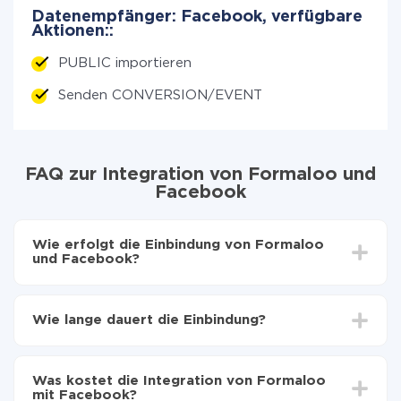
Datenempfänger: Facebook, verfügbare
Aktionen::
PUBLIC importieren
Senden CONVERSION/EVENT
FAQ zur Integration von Formaloo und
Facebook
Wie erfolgt die Einbindung von Formaloo
und Facebook?
Zuerst muss man sich
bei ApiX-Drive registrieren
Wählen, welche Daten von Formaloo auf Facebook
Wie lange dauert die Einbindung?
zu übertragen
Automatische Aktualisierung aktivieren
Je nach System, das Sie integrieren möchten, kann die
Jetzt werden die Daten automatisch von Formaloo
Einrichtungszeit zwischen 5 und 30 Minuten variieren.
auf Facebook übertragen
Was kostet die Integration von Formaloo
Im Durchschnitt dauert es 10-15 Minuten.
mit Facebook?