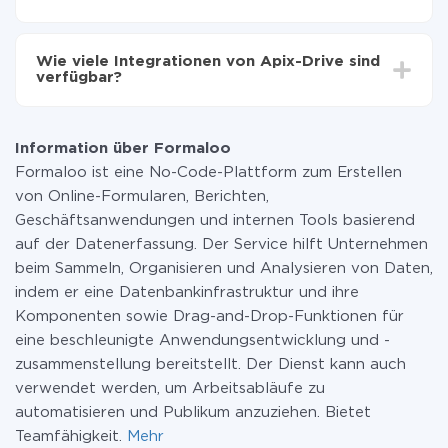
Sie müssen für die Integration nicht bezahlen, da alle
Funktionen in allen Tarifplänen verfügbar sind. Sie
Wie viele Integrationen von Apix-Drive sind
zahlen nur für die Datenmenge, die über unseren
verfügbar?
Service von einem System auf ein anderes übertragen
wird. Wenn Sie eine geringe Datenmenge pro Monat
Zurzeit haben wir 296+ Integrationen ausser Formaloo
haben, können Sie einen kostenlosen Plan nutzen und
und Facebook
bei Bedarf zu einem kostenpflichtigen wechseln.
Information über Formaloo
Weitere Informationen zu
Tarifen
.
Formaloo ist eine No-Code-Plattform zum Erstellen
von Online-Formularen, Berichten,
Geschäftsanwendungen und internen Tools basierend
auf der Datenerfassung. Der Service hilft Unternehmen
beim Sammeln, Organisieren und Analysieren von Daten,
indem er eine Datenbankinfrastruktur und ihre
Komponenten sowie Drag-and-Drop-Funktionen für
eine beschleunigte Anwendungsentwicklung und -
zusammenstellung bereitstellt. Der Dienst kann auch
verwendet werden, um Arbeitsabläufe zu
automatisieren und Publikum anzuziehen. Bietet
Teamfähigkeit.
Mehr