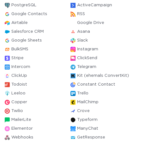
PostgreSQL
ActiveCampaign
Google Contacts
RSS
Airtable
Google Drive
Salesforce CRM
Asana
Google Sheets
Slack
BulkSMS
Instagram
Stripe
ClickSend
Intercom
Telegram
ClickUp
Kit (ehemals ConvertKit)
Todoist
Constant Contact
Leeloo
Trello
Copper
MailChimp
Twilio
Crove
MailerLite
Typeform
Elementor
ManyChat
Webhooks
GetResponse