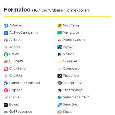
Formaloo
(167 verfügbare Konnektoren)
AWeber
MailChimp
ActiveCampaign
MailerLite
Airtable
Monday.com
Asana
MySQL
Brevo
Notion
BulkSMS
Omnicell
ClickSend
Opencart
ClickUp
Pipedrive
Constant Contact
PostgreSQL
Copper
PrestaShop
Crove
Salesforce CRM
Ecwid
SendGrid
GetResponse
Slack