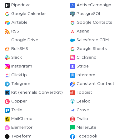
Pipedrive
ActiveCampaign
Google Calendar
PostgreSQL
Airtable
Google Contacts
RSS
Asana
Google Drive
Salesforce CRM
BulkSMS
Google Sheets
Slack
ClickSend
Instagram
Stripe
ClickUp
Intercom
Telegram
Constant Contact
Kit (ehemals ConvertKit)
Todoist
Copper
Leeloo
Trello
Crove
MailChimp
Twilio
Elementor
MailerLite
Typeform
Facebook