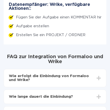
Datenempfänger: Wrike, verfügbare
Aktionen::
Fügen Sie der Aufgabe einen KOMMENTAR hinzu
Aufgabe erstellen
Erstellen Sie ein PROJEKT / ORDNER
FAQ zur Integration von Formaloo und
Wrike
Wie erfolgt die Einbindung von Formaloo
und Wrike?
Zuerst muss man sich
bei ApiX-Drive registrieren
Wählen, welche Daten von Formaloo auf Wrike zu
Wie lange dauert die Einbindung?
übertragen
Automatische Aktualisierung aktivieren
Je nach System, das Sie integrieren möchten, kann die
Jetzt werden die Daten automatisch von Formaloo