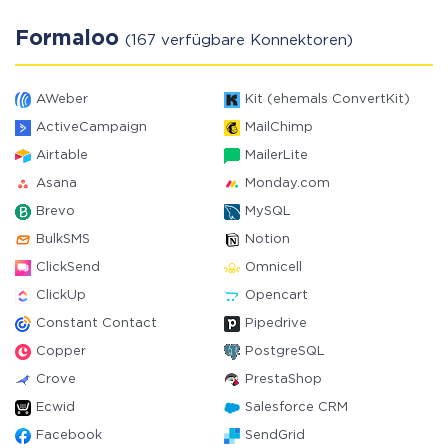
Formaloo
(167 verfügbare Konnektoren)
AWeber
Kit (ehemals ConvertKit)
ActiveCampaign
MailChimp
Airtable
MailerLite
Asana
Monday.com
Brevo
MySQL
BulkSMS
Notion
ClickSend
Omnicell
ClickUp
Opencart
Constant Contact
Pipedrive
Copper
PostgreSQL
Crove
PrestaShop
Ecwid
Salesforce CRM
Facebook
SendGrid