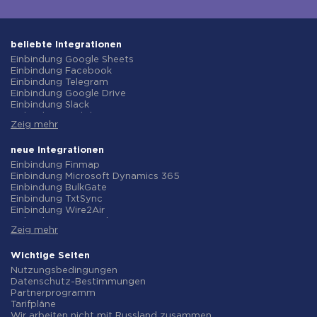
beliebte Integrationen
Einbindung Google Sheets
Einbindung Facebook
Einbindung Telegram
Einbindung Google Drive
Einbindung Slack
Einbindung MailChimp
Zeig mehr
Einbindung Gmail
Einbindung Trello
Einbindung ClickUp
neue Integrationen
Einbindung Airtable
Einbindung Finmap
Einbindung Google Contacts
Einbindung Microsoft Dynamics 365
Einbindung OpenAI (ChatGPT)
Einbindung BulkGate
Einbindung Instagram
Einbindung TxtSync
Einbindung ActiveCampaign
Einbindung Wire2Air
Einbindung Typeform
Einbindung Corezoid
Einbindung Salesforce CRM
Zeig mehr
Einbindung Infobip
Einbindung Monday.com
Einbindung Instasent
Einbindung Notion
Einbindung AtomPark
Wichtige Seiten
Einbindung Stripe
Einbindung TXTImpact
Nutzungsbedingungen
Einbindung AWeber
Einbindung Campaign Monitor
Datenschutz-Bestimmungen
Einbindung Asana
Einbindung CM.com
Partnerprogramm
Einbindung ZOHO CRM
Einbindung D7 Networks
Tarifpläne
Einbindung Webhooks
Einbindung SMS.to
Wir arbeiten nicht mit Russland zusammen.