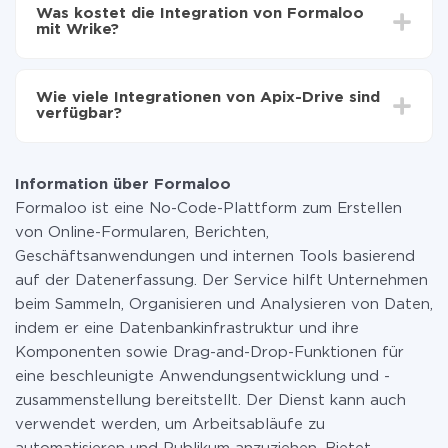
Einrichtungszeit zwischen 5 und 30 Minuten variieren.
auf Wrike übertragen
Was kostet die Integration von Formaloo
Im Durchschnitt dauert es 10-15 Minuten.
mit Wrike?
Sie müssen für die Integration nicht bezahlen, da alle
Funktionen in allen Tarifplänen verfügbar sind. Sie
Wie viele Integrationen von Apix-Drive sind
zahlen nur für die Datenmenge, die über unseren
verfügbar?
Service von einem System auf ein anderes übertragen
wird. Wenn Sie eine geringe Datenmenge pro Monat
Zurzeit haben wir 296+ Integrationen ausser Formaloo
haben, können Sie einen kostenlosen Plan nutzen und
und Wrike
bei Bedarf zu einem kostenpflichtigen wechseln.
Information über Formaloo
Weitere Informationen zu
Tarifen
.
Formaloo ist eine No-Code-Plattform zum Erstellen
von Online-Formularen, Berichten,
Geschäftsanwendungen und internen Tools basierend
auf der Datenerfassung. Der Service hilft Unternehmen
beim Sammeln, Organisieren und Analysieren von Daten,
indem er eine Datenbankinfrastruktur und ihre
Komponenten sowie Drag-and-Drop-Funktionen für
eine beschleunigte Anwendungsentwicklung und -
zusammenstellung bereitstellt. Der Dienst kann auch
verwendet werden, um Arbeitsabläufe zu