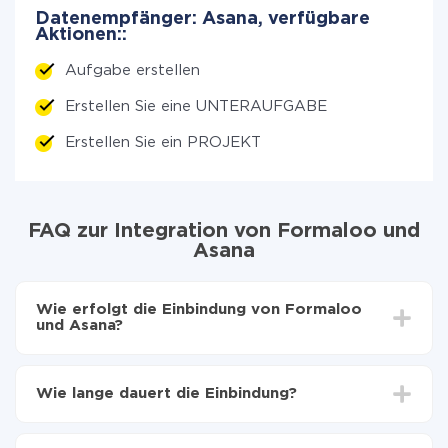
Datenempfänger: Asana, verfügbare
Aktionen::
Aufgabe erstellen
Erstellen Sie eine UNTERAUFGABE
Erstellen Sie ein PROJEKT
FAQ zur Integration von Formaloo und
Asana
Wie erfolgt die Einbindung von Formaloo
und Asana?
Zuerst muss man sich
bei ApiX-Drive registrieren
Wählen, welche Daten von Formaloo auf Asana zu
Wie lange dauert die Einbindung?
übertragen
Automatische Aktualisierung aktivieren
Je nach System, das Sie integrieren möchten, kann die
Jetzt werden die Daten automatisch von Formaloo