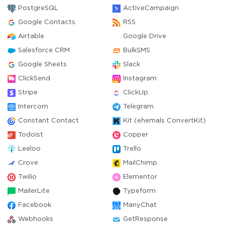
PostgreSQL
ActiveCampaign
Google Contacts
RSS
Airtable
Google Drive
Salesforce CRM
BulkSMS
Google Sheets
Slack
ClickSend
Instagram
Stripe
ClickUp
Intercom
Telegram
Constant Contact
Kit (ehemals ConvertKit)
Todoist
Copper
Leeloo
Trello
Crove
MailChimp
Twilio
Elementor
MailerLite
Typeform
Facebook
ManyChat
Webhooks
GetResponse