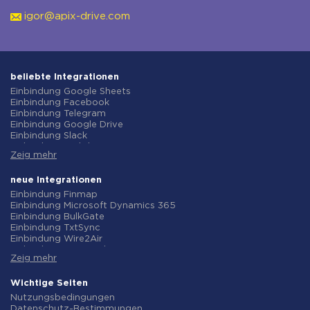
igor@apix-drive.com
beliebte Integrationen
Einbindung Google Sheets
Einbindung Facebook
Einbindung Telegram
Einbindung Google Drive
Einbindung Slack
Einbindung MailChimp
Zeig mehr
Einbindung Gmail
Einbindung Trello
Einbindung ClickUp
neue Integrationen
Einbindung Airtable
Einbindung Finmap
Einbindung Google Contacts
Einbindung Microsoft Dynamics 365
Einbindung OpenAI (ChatGPT)
Einbindung BulkGate
Einbindung Instagram
Einbindung TxtSync
Einbindung ActiveCampaign
Einbindung Wire2Air
Einbindung Typeform
Einbindung Corezoid
Einbindung Salesforce CRM
Zeig mehr
Einbindung Infobip
Einbindung Monday.com
Einbindung Instasent
Einbindung Notion
Einbindung AtomPark
Wichtige Seiten
Einbindung Stripe
Einbindung TXTImpact
Nutzungsbedingungen
Einbindung AWeber
Einbindung Campaign Monitor
Datenschutz-Bestimmungen