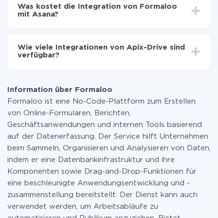
Einrichtungszeit zwischen 5 und 30 Minuten variieren.
auf Asana übertragen
Was kostet die Integration von Formaloo
Im Durchschnitt dauert es 10-15 Minuten.
mit Asana?
Sie müssen für die Integration nicht bezahlen, da alle
Funktionen in allen Tarifplänen verfügbar sind. Sie
Wie viele Integrationen von Apix-Drive sind
zahlen nur für die Datenmenge, die über unseren
verfügbar?
Service von einem System auf ein anderes übertragen
wird. Wenn Sie eine geringe Datenmenge pro Monat
Zurzeit haben wir 296+ Integrationen ausser Formaloo
haben, können Sie einen kostenlosen Plan nutzen und
und Asana
bei Bedarf zu einem kostenpflichtigen wechseln.
Information über Formaloo
Weitere Informationen zu
Tarifen
.
Formaloo ist eine No-Code-Plattform zum Erstellen
von Online-Formularen, Berichten,
Geschäftsanwendungen und internen Tools basierend
auf der Datenerfassung. Der Service hilft Unternehmen
beim Sammeln, Organisieren und Analysieren von Daten,
indem er eine Datenbankinfrastruktur und ihre
Komponenten sowie Drag-and-Drop-Funktionen für
eine beschleunigte Anwendungsentwicklung und -
zusammenstellung bereitstellt. Der Dienst kann auch
verwendet werden, um Arbeitsabläufe zu