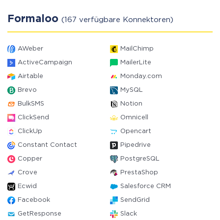
Formaloo
(167 verfügbare Konnektoren)
AWeber
MailChimp
ActiveCampaign
MailerLite
Airtable
Monday.com
Brevo
MySQL
BulkSMS
Notion
ClickSend
Omnicell
ClickUp
Opencart
Constant Contact
Pipedrive
Copper
PostgreSQL
Crove
PrestaShop
Ecwid
Salesforce CRM
Facebook
SendGrid
GetResponse
Slack