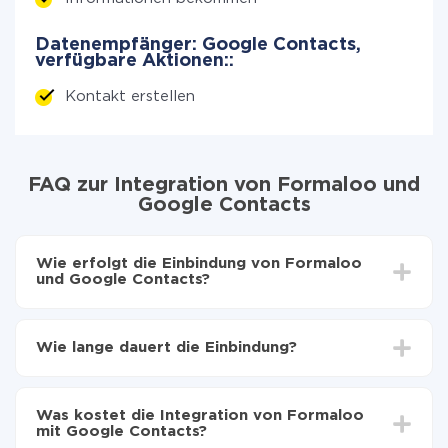
Datenempfänger: Google Contacts,
verfügbare Aktionen::
Kontakt erstellen
FAQ zur Integration von Formaloo und
Google Contacts
Wie erfolgt die Einbindung von Formaloo
und Google Contacts?
Zuerst muss man sich
bei ApiX-Drive registrieren
Wählen, welche Daten von Formaloo auf Google
Wie lange dauert die Einbindung?
Contacts zu übertragen
Automatische Aktualisierung aktivieren
Je nach System, das Sie integrieren möchten, kann die
Jetzt werden die Daten automatisch von Formaloo
Einrichtungszeit zwischen 5 und 30 Minuten variieren.
auf Google Contacts übertragen
Was kostet die Integration von Formaloo
Im Durchschnitt dauert es 10-15 Minuten.
mit Google Contacts?