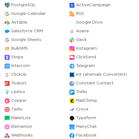
PostgreSQL
ActiveCampaign
Google Calendar
RSS
Airtable
Google Drive
Salesforce CRM
Asana
Google Sheets
Slack
BulkSMS
Instagram
Stripe
ClickSend
Intercom
Telegram
ClickUp
Kit (ehemals ConvertKit)
Todoist
Constant Contact
Leeloo
Trello
Copper
MailChimp
Twilio
Crove
MailerLite
Typeform
Elementor
ManyChat
Webhooks
Facebook