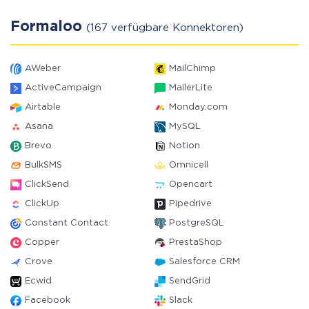
Formaloo
(167 verfügbare Konnektoren)
AWeber
MailChimp
ActiveCampaign
MailerLite
Airtable
Monday.com
Asana
MySQL
Brevo
Notion
BulkSMS
Omnicell
ClickSend
Opencart
ClickUp
Pipedrive
Constant Contact
PostgreSQL
Copper
PrestaShop
Crove
Salesforce CRM
Ecwid
SendGrid
Facebook
Slack