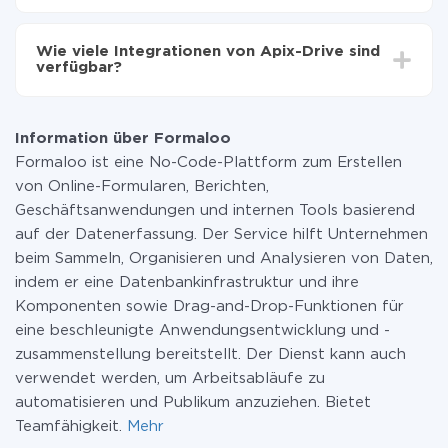
Sie müssen für die Integration nicht bezahlen, da alle
Funktionen in allen Tarifplänen verfügbar sind. Sie
Wie viele Integrationen von Apix-Drive sind
zahlen nur für die Datenmenge, die über unseren
verfügbar?
Service von einem System auf ein anderes übertragen
wird. Wenn Sie eine geringe Datenmenge pro Monat
Zurzeit haben wir 296+ Integrationen ausser Formaloo
haben, können Sie einen kostenlosen Plan nutzen und
und Google Contacts
bei Bedarf zu einem kostenpflichtigen wechseln.
Information über Formaloo
Weitere Informationen zu
Tarifen
.
Formaloo ist eine No-Code-Plattform zum Erstellen
von Online-Formularen, Berichten,
Geschäftsanwendungen und internen Tools basierend
auf der Datenerfassung. Der Service hilft Unternehmen
beim Sammeln, Organisieren und Analysieren von Daten,
indem er eine Datenbankinfrastruktur und ihre
Komponenten sowie Drag-and-Drop-Funktionen für
eine beschleunigte Anwendungsentwicklung und -
zusammenstellung bereitstellt. Der Dienst kann auch
verwendet werden, um Arbeitsabläufe zu
automatisieren und Publikum anzuziehen. Bietet
Teamfähigkeit.
Mehr