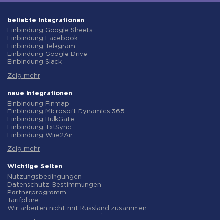
beliebte Integrationen
Einbindung Google Sheets
Einbindung Facebook
Einbindung Telegram
Einbindung Google Drive
Einbindung Slack
Einbindung MailChimp
Zeig mehr
Einbindung Gmail
Einbindung Trello
Einbindung ClickUp
neue Integrationen
Einbindung Airtable
Einbindung Finmap
Einbindung Google Contacts
Einbindung Microsoft Dynamics 365
Einbindung OpenAI (ChatGPT)
Einbindung BulkGate
Einbindung Instagram
Einbindung TxtSync
Einbindung ActiveCampaign
Einbindung Wire2Air
Einbindung Typeform
Einbindung Corezoid
Einbindung Salesforce CRM
Zeig mehr
Einbindung Infobip
Einbindung Monday.com
Einbindung Instasent
Einbindung Notion
Einbindung AtomPark
Wichtige Seiten
Einbindung Stripe
Einbindung TXTImpact
Nutzungsbedingungen
Einbindung AWeber
Einbindung Campaign Monitor
Datenschutz-Bestimmungen
Einbindung Asana
Einbindung CM.com
Partnerprogramm
Einbindung ZOHO CRM
Einbindung D7 Networks
Tarifpläne
Einbindung Webhooks
Einbindung SMS.to
Wir arbeiten nicht mit Russland zusammen.
Einbindung GetResponse
Einbindung SMSGlobal
Vereinbarung zur Datenverarbeitung
Einbindung WooCommerce