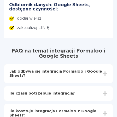
Odbiornik danych: Google Sheets,
dostępne czynności:
dodaj wiersz
zaktualizuj LINIĘ
FAQ na temat integracji Formaloo i
Google Sheets
Jak odbywa się integracja Formaloo i Google
Sheets?
Najpierw
zarejestruj się w ApiX-Drive
Wybierz, jakie dane przenieść z Formaloo do
Ile czasu potrzebuje integracja?
Google Sheets
Włącz aktualizację
W zależności od systemu, z którym będziesz
Teraz dane będą automatycznie przesyłane z
integrować, czas konfiguracji może się różnić i wynosić
Formaloo do Google Sheets
Ile kosztuje integracja Formaloo z Google
od 5 do 30 minut. Konfiguracja zajmuje średnio 10-15
Sheets?