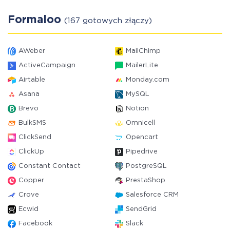
Formaloo
(167 gotowych złączy)
AWeber
MailChimp
ActiveCampaign
MailerLite
Airtable
Monday.com
Asana
MySQL
Brevo
Notion
BulkSMS
Omnicell
ClickSend
Opencart
ClickUp
Pipedrive
Constant Contact
PostgreSQL
Copper
PrestaShop
Crove
Salesforce CRM
Ecwid
SendGrid
Facebook
Slack