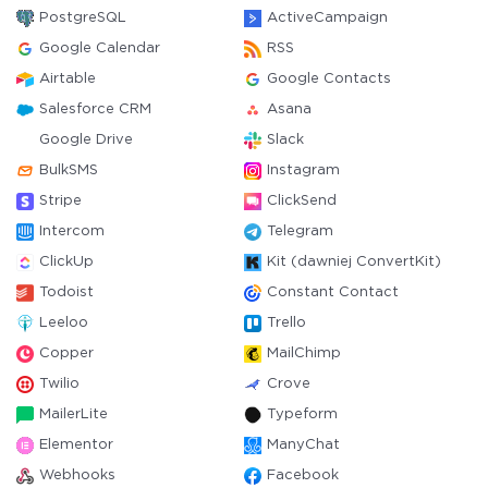
PostgreSQL
ActiveCampaign
Google Calendar
RSS
Airtable
Google Contacts
Salesforce CRM
Asana
Google Drive
Slack
BulkSMS
Instagram
Stripe
ClickSend
Intercom
Telegram
ClickUp
Kit (dawniej ConvertKit)
Todoist
Constant Contact
Leeloo
Trello
Copper
MailChimp
Twilio
Crove
MailerLite
Typeform
Elementor
ManyChat
Webhooks
Facebook