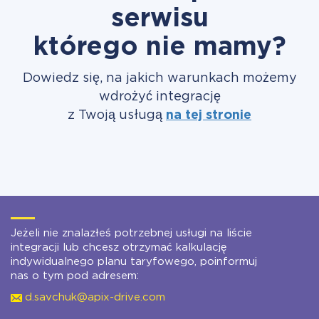
serwisu
którego nie mamy?
Dowiedz się, na jakich warunkach możemy
wdrożyć integrację
z Twoją usługą
na tej stronie
Jeżeli nie znalazłeś potrzebnej usługi na liście
integracji lub chcesz otrzymać kalkulację
indywidualnego planu taryfowego, poinformuj
nas o tym pod adresem:
d.savchuk@apix-drive.com