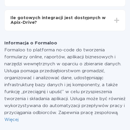
minut.
Za właśnie integrację nie musisz płacić nic, a cała
funkcjonalność jest dostępna we wszystkich taryfach.
Ile gotowych integracji jest dostępnych w
Płacisz tylko za ilość danych, która faktycznie jest
Apix-Drive?
przekazywana z jednego z Twoich systemów do
drugiego za pośrednictwem naszej usługi. Jeśli
W tej chwili zakończyliśmy 296+ integracji oprócz
dysponujesz niewielką ilością danych miesięcznie,
Formaloo i Google Sheets
możesz bezpiecznie skorzystać z darmowej taryfy lub
Informacja o Formaloo
w razie potrzeby przełączyć się na płatną. Więcej
Formaloo to platforma no-code do tworzenia
informacji o
taryfach
.
formularzy online, raportów, aplikacji biznesowych i
narzędzi wewnętrznych w oparciu o zbieranie danych.
Usługa pomaga przedsiębiorstwom gromadzić,
organizować i analizować dane, udostępniając
infrastrukturę bazy danych i jej komponenty, a także
funkcję „przeciągnij i upuść” w celu przyspieszenia
tworzenia i składania aplikacji. Usługa może być również
wykorzystywana do automatyzacji przepływów pracy i
przyciągania odbiorców. Zapewnia pracę zespołową.
Więcej