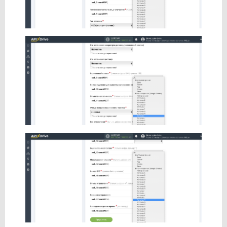
Snovio
SprintSMS
Squarespace
Stripe
SvitSMS
Telesign
Telnyx
TextMagic
TheTexting
TidyCal
TikTok
Todoist
Trello
TurboSMS
Twilio
TXTImpact