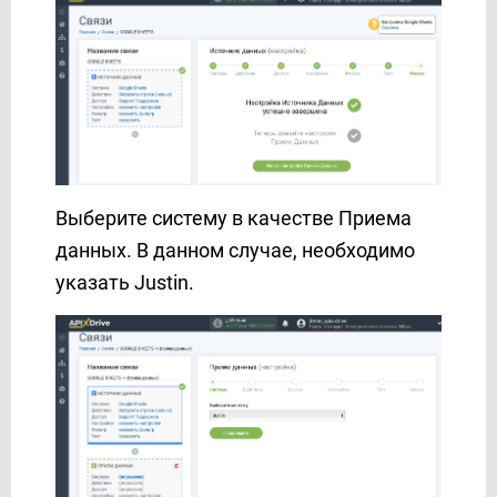
Facebook Messenger
FeedBlitz
Feedgee
Finmap
Freshdesk
Freshworks
G-mail
Выберите систему в качестве Приема
GetResponse
данных. В данном случае, необходимо
Gist
указать Justin.
Google Ads
Google Analytics 4
Google BigQuery
Google Calendar
Google Contacts
Google Drive
Google Sheets