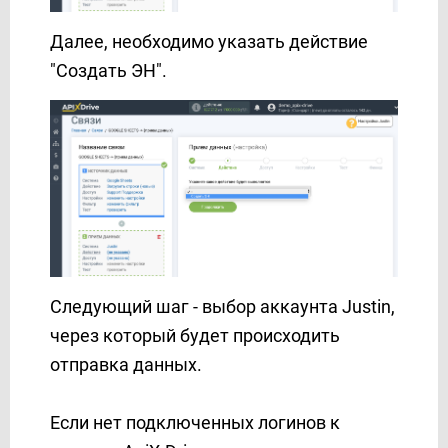
GoReminders
Далее, необходимо указать действие
HelpCrunch
"Создать ЭН".
HubSpot
Hunter.io
iCloud
INBOX.LV
Infobip
Instagram
Instantly
Instasent
Intel Telecom
Следующий шаг - выбор аккаунта Justin,
Intercom
через который будет происходить
Jira Service Management
отправка данных.
Jira Software
JSON
Если нет подключенных логинов к
Justin