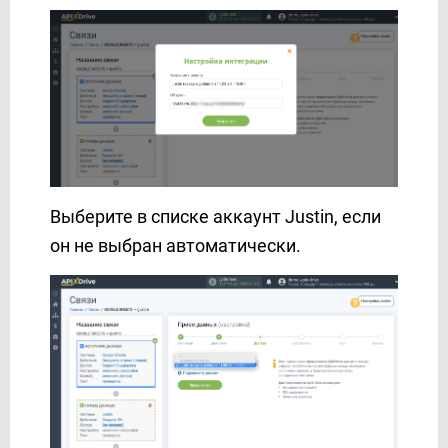
MSG91
Multitexter
MySQL
Notion
OLX
Omnicell
Omnisend
OneBox
Выберите в списке аккаунт Justin, если
Ontraport
он не выбран автоматически.
Opencart
PDL-profit
PeopleForce
Pipedrive
Platformly
Portmone
PostgreSQL