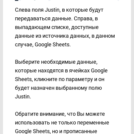
PrestaShop
Слева поля Justin, в которые будут
Prom
передаваться данные. Справа, в
ProveSource
выпадающем списке, доступные
Reply.io
данные из источника данных, в данном
Resend
случае, Google Sheets.
RO App
Rows
Выберите необходимые данные,
Rozetka
которые находятся в ячейках Google
Sakari
Sheets, кликните по параметру и он
SalesDrive
будет назначен выбранному полю
Salesforce CRM
Justin.
Salesmsg
Sempico Solutions
SendFox
Обратите внимание, что Вы можете
SendGrid
использовать не только переменные
Sendlane
Google Sheets, но и прописанные