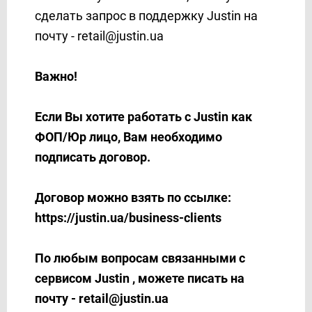
Mailjet
сделать запрос в поддержку Justin на
MeisterTask
почту -
retail@justin.ua
MessageBird
MessageWhiz
Важно!
Messaggio (контакты)
Messaggio (рассылка)
Если Вы хотите работать с Justin как
Messedo
ФОП/Юр лицо, Вам необходимо
Messente
подписать договор.
Microsoft Dynamics 365
Microsoft Outlook
Договор можно взять по ссылке:
Mobile Text Alerts
https://justin.ua/business-clients
Mobiniti
Mobizon
По любым вопросам связанными с
Monday.com
сервисом Justin , можете писать на
MoonMail
почту -
retail@justin.ua
Moosend