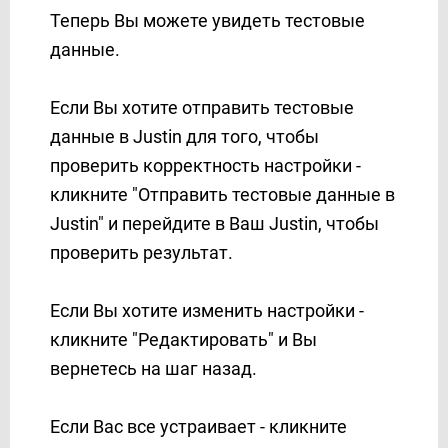
TxtSync
Теперь Вы можете увидеть тестовые
UKR.NET
данные.
Unipost
Vbout
Если Вы хотите отправить тестовые
VerticalResponse
данные в Justin для того, чтобы
Viber
проверить корректность настройки -
Webex Interact
кликните "Отправить тестовые данные в
Webhooks
Justin" и перейдите в Ваш Justin, чтобы
WHATSAPP (через партнера AceBot)
проверить результат.
Wire2Air
Worksection
Если Вы хотите изменить настройки -
Wrike
кликните "Редактировать" и Вы
Yahoo!
вернетесь на шаг назад.
Zadarma
Zoho CRM
Если Вас все устраивает - кликните
Zoho Inventory