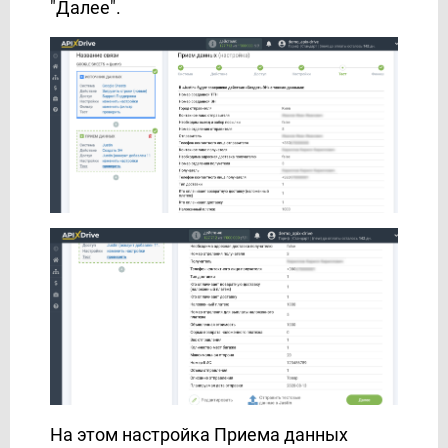
"Далее".
Новая Почта
Телеграм
6. AI TOOLS
7. ФОРМАТИРОВАНИЕ
8. МАТЕМАТИЧЕСКИЕ операции
9. ПОИСК данных
10. ФИЛЬТР данных
11. ЛОГИКА Если/То
О сервисе
Партнерский кабинет
Поддержка
Тарифы и Оплата
На этом настройка Приема данных