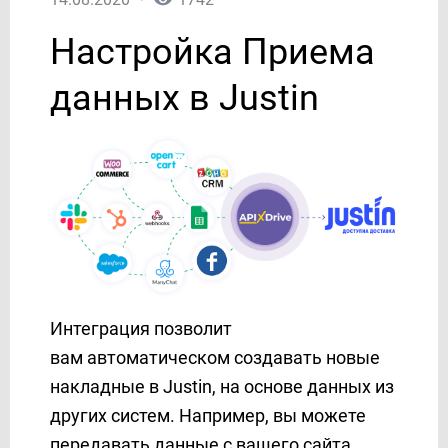
AgileCRM
Настройка Приема
AirTable
AlphaSMS
данных в Justin
Amazon DynamoDB
Amazon SES
Amazon Workmail
ANT-Logistics
AOL
APIFONICA
Apollo
Asana
AtomPark
Интеграция позволит
Autopilot
вам автоматическом создавать новые
Avochato
накладные в Justin, на основе данных из
Aweber
других систем. Например, вы можете
Benchmarkemail
передавать данные с вашего сайта,