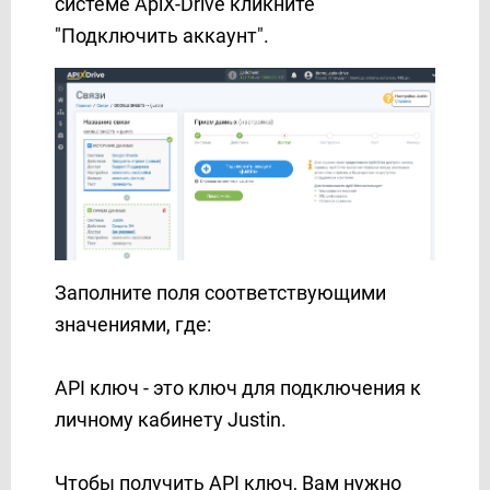
системе ApiX-Drive кликните
Kajabi
"Подключить аккаунт".
Karix
KeepinCRM
KeyCRM
Kit (ConvertKit)
Kudosity
Lemlist
LetsAds
LiqPay
Заполните поля соответствующими
Lp-CRM
MailChimp
значениями, где:
MailerLite
MailerLite Classic
API ключ - это ключ для подключения к
MailerSend
личному кабинету Justin.
Mailgun
Mailigen
Чтобы получить API ключ, Вам нужно