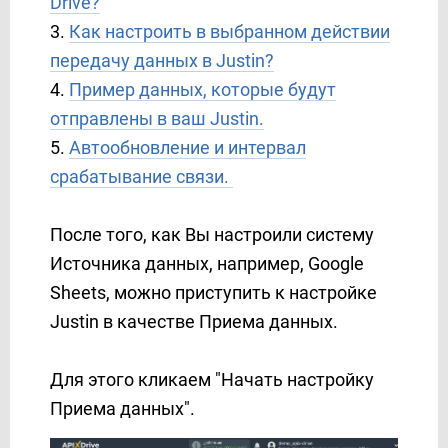
Drive?
Copper
3.
Как настроить в выбранном действии
Corezoid
передачу данных в Justin?
Creatio
4.
Пример данных, которые будут
Crove
отправлены в ваш Justin.
D7 Networks
5.
Автообновление и интервал
D7 SMS
срабатывание связи.
Discord
Drip
После того, как Вы настроили систему
Dropbox
Источника данных, например, Google
E-chat
Sheets, можно приступить к настройке
Ecwid
Justin в качестве Приема данных.
Elastic Email
eSputnik
Для этого кликаем "Начать настройку
EVE.calls
ExpertSender
Приема данных".
Facebook