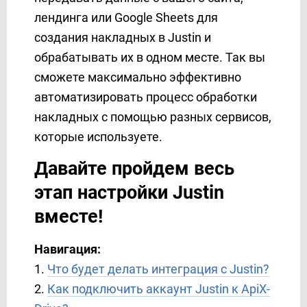
Binotel
лендинга или Google Sheets для
Binotel SmartCRM
создания накладных в Justin и
Box
обрабатывать их в одном месте. Так вы
BrandSMS
сможете максимально эффективно
Brevo
автоматизировать процесс обработки
BSG World
накладных с помощью разных сервисов,
BulkGate
которые используете.
BulkSMS
Calendly
Давайте пройдем весь
Campaign Monitor
этап настройки Justin
Clickatell
вместе!
ClickSend
ClickUp
Навигация:
CM.com
1.
Что будет делать интеграция с Justin?
Constant Contact
2.
Как подключить аккаунт Justin к ApiX-
ConvesioConvert