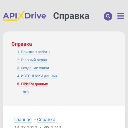
Справка
Справка
1. Принцип работы
2. Главный экран
3. Создание связи
4. ИСТОЧНИКИ данных
5. ПРИЕМ данных
8x8
ActiveCampaign
Acuity Scheduling
Acumbamail
Главная
•
Справка
Afilnet
14.08.2020
•
1742