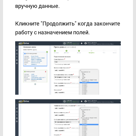
SendPulse
вручную данные.
ShoutOUT
SimpleTexting
Кликните "Продолжить" когда закончите
Sinch
работу с назначением полей.
SkySMS
Slack
Smartsheet
SMS Club
SMS Украина
SMS-fly
SMS-SMS
SMS.to
SMSAPI
SMSGlobal
SMSMODE
SMTP