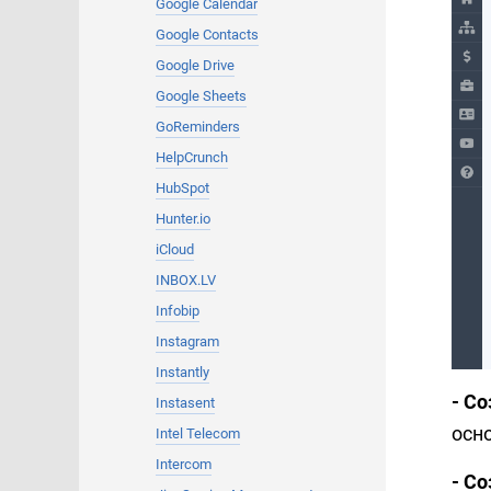
Google Calendar
Google Contacts
Google Drive
Google Sheets
GoReminders
HelpCrunch
HubSpot
Hunter.io
iCloud
INBOX.LV
Infobip
Instagram
Instantly
- С
Instasent
осн
Intel Telecom
Intercom
- Со