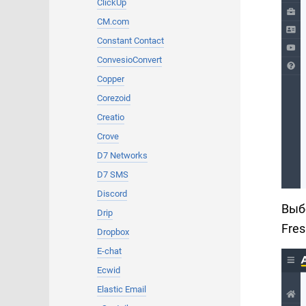
ClickUp
CM.com
Constant Contact
ConvesioConvert
Copper
Corezoid
Creatio
Crove
D7 Networks
D7 SMS
Discord
Выб
Drip
Fres
Dropbox
E-chat
Ecwid
Elastic Email