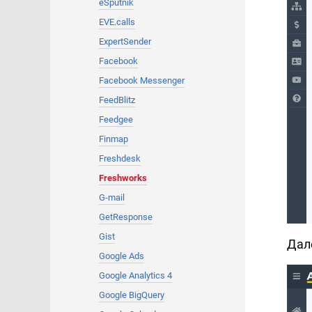
eSputnik
EVE.calls
ExpertSender
Facebook
Facebook Messenger
FeedBlitz
Feedgee
Finmap
Freshdesk
Freshworks
G-mail
GetResponse
Gist
Дал
Google Ads
Google Analytics 4
Google BigQuery