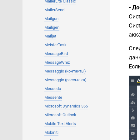
MailerLite Classic
- До
MailerSend
Сис
Mailgun
Сист
Mailigen
акка
Mailjet
MeisterTask
Сле
MessageBird
дан
MessageWhiz
Есл
Messaggio (контакты)
Messaggio (рассылка)
Messedo
Messente
Microsoft Dynamics 365
Microsoft Outlook
Mobile Text Alerts
Mobiniti