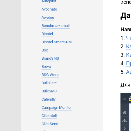
исп
Autopilot
Avochato
Да
Aweber
Benchmarkemail
Нав
Binotel
1.
Ч
Binotel SmartCRM
2.
К
Box
3.
К
BrandSMS
4.
П
Brevo
5.
А
BSG World
BulkGate
Для
BulkSMS
Calendly
Campaign Monitor
Clickatell
ClickSend