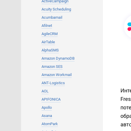
ActiveCampaign
Acuity Scheduling
Acumbamail
Afilnet
AgileCRM
AirTable
AlphaSMS
Amazon DynamoDB
Amazon SES
Amazon Workmail
ANT-Logistics
Инт
AOL
Fre
APIFONICA
поте
Apollo
обр
Asana
авт
AtomPark