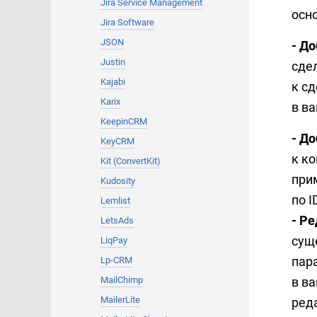
Jira Service Management
осн
Jira Software
JSON
- Д
Justin
сде
Kajabi
к сд
Karix
в в
KeepinCRM
- Д
KeyCRM
к ко
Kit (ConvertKit)
при
Kudosity
по I
Lemlist
- Р
LetsAds
сущ
LiqPay
пар
Lp-CRM
в ва
MailChimp
MailerLite
ред