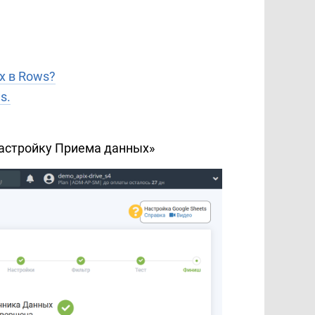
х в Rows?
s.
настройку Приема данных»