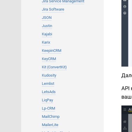
Jira Service Management
Jira Software
JSON
Justin
Kajabi
Karix
KeepinCRM
KeyCRM
Kit (ConvertKit)
Дал
Kudosity
Lemlist
API
LetsAds
ваш
LiqPay
Lp-CRM
MailChimp
MailerLite