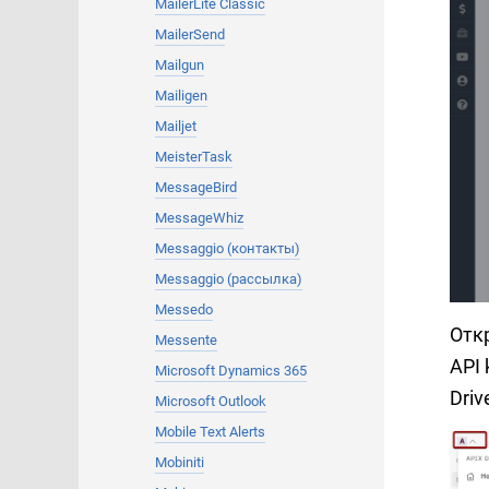
MailerLite Classic
MailerSend
Mailgun
Mailigen
Mailjet
MeisterTask
MessageBird
MessageWhiz
Messaggio (контакты)
Messaggio (рассылка)
Messedo
Отк
Messente
API 
Microsoft Dynamics 365
Driv
Microsoft Outlook
Mobile Text Alerts
Mobiniti