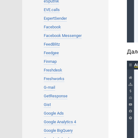
eSputnik
EVE.calls
ExpertSender
Facebook
Facebook Messenger
FeedBlitz
Дал
Feedgee
Finmap
Freshdesk
Freshworks
G-mail
GetResponse
Gist
Google Ads
Google Analytics 4
Google BigQuery