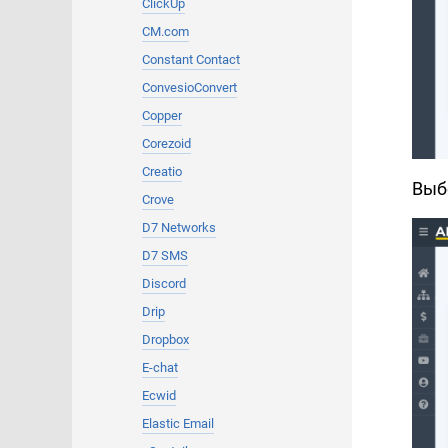
ClickUp
CM.com
Constant Contact
ConvesioConvert
Copper
Corezoid
Creatio
Выб
Crove
D7 Networks
D7 SMS
Discord
Drip
Dropbox
E-chat
Ecwid
Elastic Email