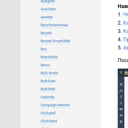
Autopilot
Нав
Avochato
1.
Ч
Aweber
2.
К
Benchmarkemail
3.
К
Binotel
4.
П
Binotel SmartCRM
5.
А
Box
BrandSMS
Пос
Brevo
BSG World
BulkGate
BulkSMS
Calendly
Campaign Monitor
Clickatell
ClickSend