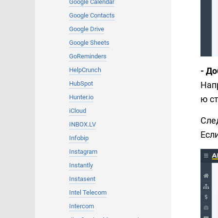
Google Calendar
Google Contacts
Google Drive
Google Sheets
GoReminders
- Д
HelpCrunch
HubSpot
Напр
Hunter.io
ю ст
iCloud
Сле
INBOX.LV
Если
Infobip
Instagram
Instantly
Instasent
Intel Telecom
Intercom