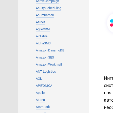
ActiveCampaign
Acuity Scheduling
Acumbamail
Afilnet
AgileCRM
AirTable
AlphaSMS
Amazon DynamoDB
Amazon SES
Amazon Workmail
ANT-Logistics
Инт
AOL
сист
APIFONICA
поя
Apollo
авт
Asana
нео
AtomPark