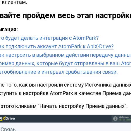
 клиентам.
вайте пройдем весь этап настройк
игация:
то будет делать интеграция с AtomPark?
ак подключить аккаунт AtomPark к ApiX-Drive?
ак настроить в выбранном действии передачу данны
ример данных, которые будут отправлены в ваш Ato
втообновление и интервал срабатывания связи.
ле того, как вы настроили систему Источника данных
ступить к настройке AtomPark в качестве Приема да
 этого кликаем "Начать настройку Приема данных".