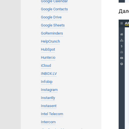
Google Calendar
Google Contacts
Дал
Google Drive
Google Sheets
GoReminders
HelpCrunch
HubSpot
Hunter.io
iCloud
INBOX.LV
Infobip
Instagram
Instantly
Instasent
Intel Telecom
Intercom