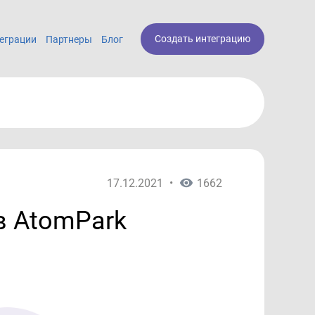
Создать интеграцию
еграции
Партнеры
Блог
17.12.2021
•
1662
в AtomPark