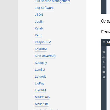
Jira Service Management
Jira Software
JSON
Сле
Justin
Kajabi
Есл
Karix
KeepinCRM
KeyCRM
Kit (ConvertKit)
Kudosity
Lemlist
LetsAds
LiqPay
Lp-CRM
MailChimp
MailerLite