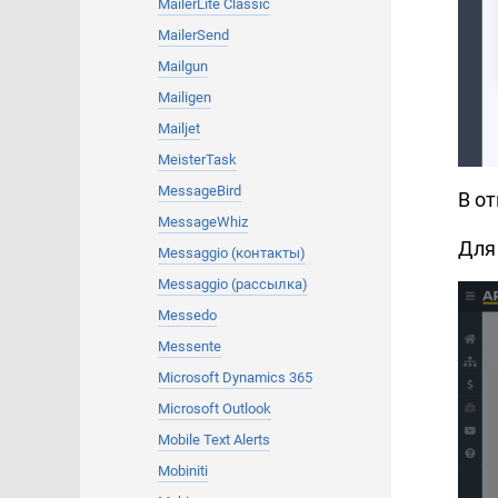
MailerLite Classic
MailerSend
Mailgun
Mailigen
Mailjet
MeisterTask
MessageBird
В о
MessageWhiz
Для
Messaggio (контакты)
Messaggio (рассылка)
Messedo
Messente
Microsoft Dynamics 365
Microsoft Outlook
Mobile Text Alerts
Mobiniti