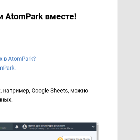
и AtomPark вместе!
х в AtomPark?
mPark.
, например, Google Sheets, можно
нных.