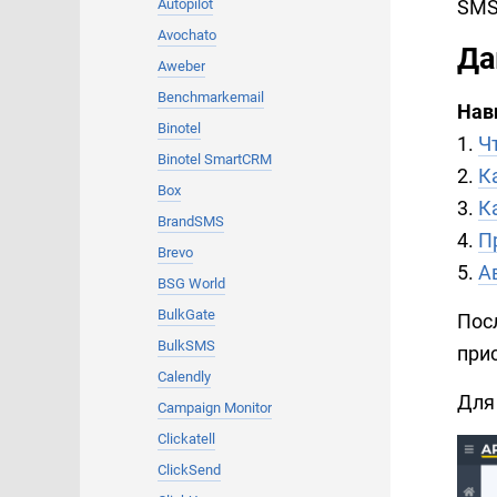
SMS
Autopilot
Avochato
Да
Aweber
Benchmarkemail
Нав
Binotel
1.
Ч
Binotel SmartCRM
2.
К
Box
3.
К
BrandSMS
4.
П
Brevo
5.
А
BSG World
BulkGate
Пос
BulkSMS
при
Calendly
Для
Campaign Monitor
Clickatell
ClickSend