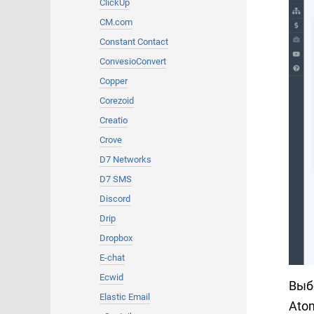
ClickUp
CM.com
Constant Contact
ConvesioConvert
Copper
Corezoid
Creatio
Crove
D7 Networks
D7 SMS
Discord
Drip
Dropbox
E-chat
Ecwid
Выб
Elastic Email
Ato