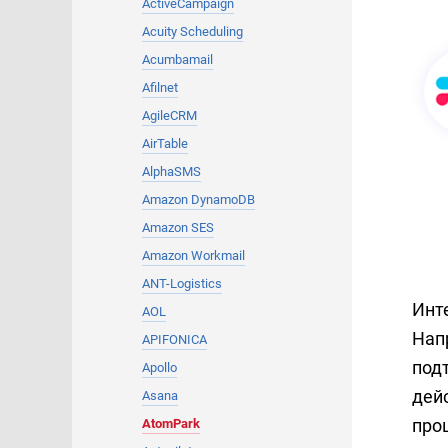
ActiveCampaign
Acuity Scheduling
Acumbamail
Afilnet
AgileCRM
AirTable
AlphaSMS
Amazon DynamoDB
Amazon SES
Amazon Workmail
ANT-Logistics
Инт
AOL
Нап
APIFONICA
под
Apollo
дей
Asana
про
AtomPark