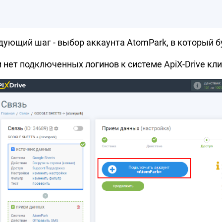
дующий шаг - выбор аккаунта AtomPark, в который б
и нет подключенных логинов к системе ApiX-Drive кл