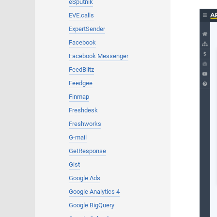
eSputnik
EVE.calls
ExpertSender
Facebook
Facebook Messenger
FeedBlitz
Feedgee
Finmap
Freshdesk
Freshworks
G-mail
GetResponse
Gist
Google Ads
Google Analytics 4
Google BigQuery