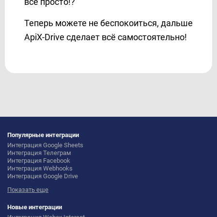
все просто!?
Теперь можете не беспокоиться, дальше
ApiX-Drive сделает всё самостоятельно!
Популярные интеграции
Интеграция Google Sheets
Интеграция Телеграм
Интеграция Facebook
Интеграция Webhooks
Интеграция Google Drive
Интеграция Opencart
Показать еще
Интеграция Gmail
Интеграция Rozetka
Интеграция Новая Почта
Новые интеграции
Интеграция Binotel