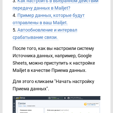
3.
Как настроить в выбранном действии
Copper
передачу данных в Mailjet?
Corezoid
4.
Пример данных, которые будут
Creatio
отправлены в ваш Mailjet.
Crove
5.
Автообновление и интервал
D7 Networks
срабатывание связи.
D7 SMS
Discord
После того, как вы настроили систему
Drip
Источника данных, например, Google
Dropbox
Sheets, можно приступить к настройке
E-chat
Mailjet в качестве Приема данных.
Ecwid
Для этого кликаем "Начать настройку
Elastic Email
Приема данных".
eSputnik
EVE.calls
ExpertSender
Facebook