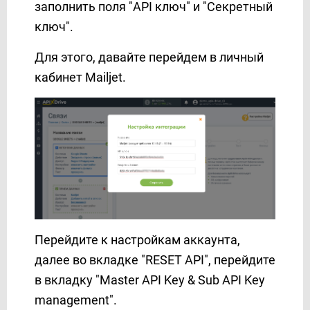
заполнить поля "API ключ" и "Секретный
Mailjet
ключ".
MeisterTask
MessageBird
Для этого, давайте перейдем в личный
MessageWhiz
кабинет Mailjet.
Messaggio (контакты)
Messaggio (рассылка)
Messedo
Messente
Microsoft Dynamics 365
Microsoft Outlook
Mobile Text Alerts
Mobiniti
Перейдите к настройкам аккаунта,
Mobizon
далее во вкладке "RESET API", перейдите
Monday.com
в вкладку "Master API Key & Sub API Key
MoonMail
management".
Moosend