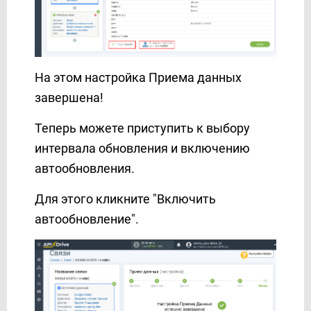
Новая Почта
Телеграм
6. AI TOOLS
7. ФОРМАТИРОВАНИЕ
На этом настройка Приема данных
8. МАТЕМАТИЧЕСКИЕ операции
завершена!
9. ПОИСК данных
Теперь можете приступить к выбору
10. ФИЛЬТР данных
11. ЛОГИКА Если/То
интервала обновления и включению
О сервисе
автообновления.
Партнерский кабинет
Для этого кликните "Включить
Поддержка
автообновление".
Тарифы и Оплата