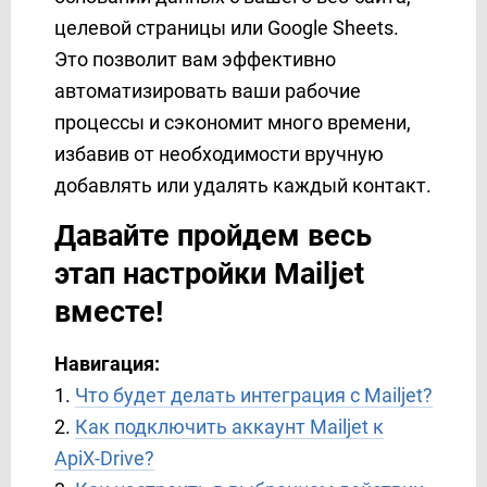
Binotel
целевой страницы или Google Sheets.
Binotel SmartCRM
Это позволит вам эффективно
Box
автоматизировать ваши рабочие
BrandSMS
процессы и сэкономит много времени,
Brevo
избавив от необходимости вручную
BSG World
добавлять или удалять каждый контакт.
BulkGate
Давайте пройдем весь
BulkSMS
Calendly
этап настройки Mailjet
Campaign Monitor
вместе!
Clickatell
ClickSend
Навигация:
ClickUp
1.
Что будет делать интеграция с Mailjet?
CM.com
2.
Как подключить аккаунт Mailjet к
Constant Contact
ApiX-Drive?
ConvesioConvert