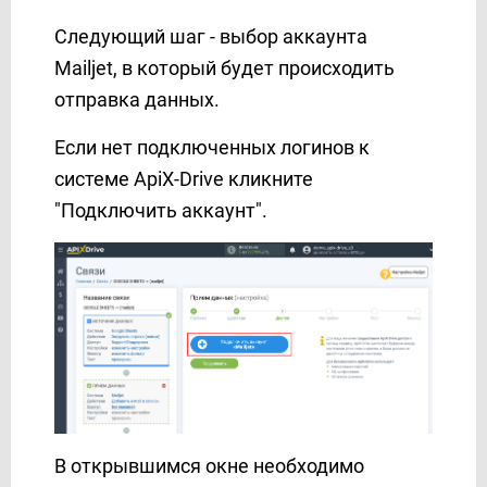
Kajabi
Следующий шаг - выбор аккаунта
Karix
Mailjet, в который будет происходить
KeepinCRM
отправка данных.
KeyCRM
Kit (ConvertKit)
Если нет подключенных логинов к
Kudosity
системе ApiX-Drive кликните
Lemlist
"Подключить аккаунт".
LetsAds
LiqPay
Lp-CRM
MailChimp
MailerLite
MailerLite Classic
MailerSend
Mailgun
В открывшимся окне необходимо
Mailigen