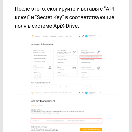
MSG91
После этого, скопируйте и вставьте "API
Multitexter
ключ" и "Secret Key" в соответствующие
MySQL
поля в системе ApiX-Drive.
Notion
OLX
Omnicell
Omnisend
OneBox
Ontraport
Opencart
PDL-profit
PeopleForce
Pipedrive
Platformly
Portmone
PostgreSQL