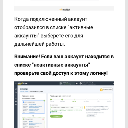
PrestaShop
Prom
Когда подключенный аккаунт
ProveSource
отобразился в списке "активные
Reply.io
аккаунты" выберете его для
Resend
дальнейшей работы.
RO App
Rows
Внимание! Если ваш аккаунт находится в
Rozetka
списке "неактивные аккаунты"
Sakari
проверьте свой доступ к этому логину!
SalesDrive
Salesforce CRM
Salesmsg
Sempico Solutions
SendFox
SendGrid
Sendlane