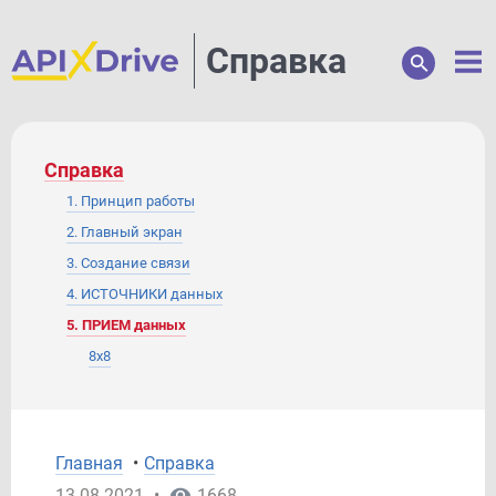
Справка
Справка
1. Принцип работы
2. Главный экран
3. Создание связи
4. ИСТОЧНИКИ данных
5. ПРИЕМ данных
8x8
ActiveCampaign
Acuity Scheduling
Acumbamail
Главная
•
Справка
Afilnet
13.08.2021
•
1668