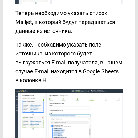
SendPulse
Теперь необходимо указать список
ShoutOUT
Mailjet, в который будут передаваться
SimpleTexting
данные из источника.
Sinch
SkySMS
Также, необходимо указать поле
Slack
источника, из которого будет
Smartsheet
выгружаться E-mail получателя, в нашем
SMS Club
случае E-mail находится в Google Sheets
SMS Украина
в колонке H.
SMS-fly
SMS-SMS
SMS.to
SMSAPI
SMSGlobal
SMSMODE
SMTP