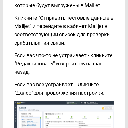
TxtSync
которые будут выгружены в Mailjet.
UKR.NET
Кликните "Отправить тестовые данные в
Unipost
Mailjet" и перейдите в кабинет Mailjet в
Vbout
соответствующий список для проверки
VerticalResponse
срабатывания связи.
Viber
Webex Interact
Если вас что-то не устраивает - кликните
Webhooks
"Редактировать" и вернитесь на шаг
WHATSAPP (через партнера AceBot)
назад.
Wire2Air
Если вас всё устраивает - кликните
Worksection
"Далее" для продолжения настройки.
Wrike
Yahoo!
Zadarma
Zoho CRM
Zoho Inventory