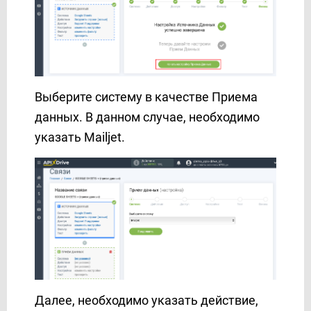
Facebook Messenger
FeedBlitz
Feedgee
Finmap
Freshdesk
Выберите систему в качестве Приема
Freshworks
данных. В данном случае, необходимо
G-mail
указать Mailjet.
GetResponse
Gist
Google Ads
Google Analytics 4
Google BigQuery
Google Calendar
Google Contacts
Google Drive
Далее, необходимо указать действие,
Google Sheets