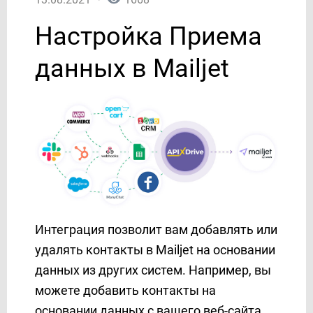
AgileCRM
Настройка Приема
AirTable
AlphaSMS
данных в Mailjet
Amazon DynamoDB
Amazon SES
Amazon Workmail
ANT-Logistics
AOL
APIFONICA
Apollo
Asana
AtomPark
Интеграция позволит вам добавлять или
Autopilot
удалять контакты в Mailjet на основании
Avochato
данных из других систем. Например, вы
Aweber
можете добавить контакты на
Benchmarkemail
основании данных с вашего веб-сайта,