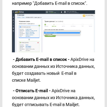
например "Добавить E-mail в список".
GoReminders
HelpCrunch
HubSpot
Hunter.io
iCloud
INBOX.LV
Infobip
Instagram
Instantly
- Добавить E-mail в список -
ApixDrive на
Instasent
основании данных из Источника данных,
Intel Telecom
будет создавать новый E-mail в
Intercom
списке Mailjet.
Jira Service Management
- Отписать E-mail -
ApixDrive на
Jira Software
основании данных из Источника данных,
JSON
Justin
будет отписывать E-mail в Mailjet.