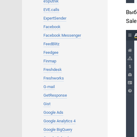
eSputnik
EVE.calls
Выб
ExpertSender
Sale
Facebook
Facebook Messenger
FeedBlitz
Feedgee
Finmap
Freshdesk
Freshworks
G-mail
GetResponse
Gist
Google Ads
Google Analytics 4
Google BigQuery