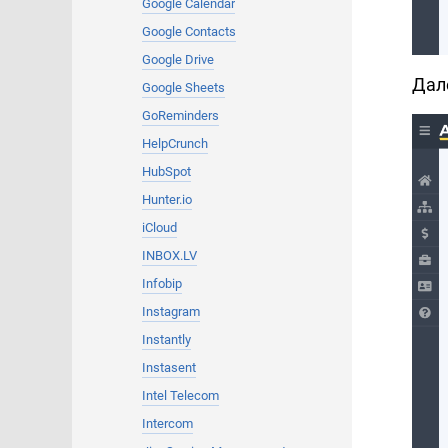
Google Calendar
Google Contacts
Google Drive
Дал
Google Sheets
GoReminders
HelpCrunch
HubSpot
Hunter.io
iCloud
INBOX.LV
Infobip
Instagram
Instantly
Instasent
Intel Telecom
Intercom