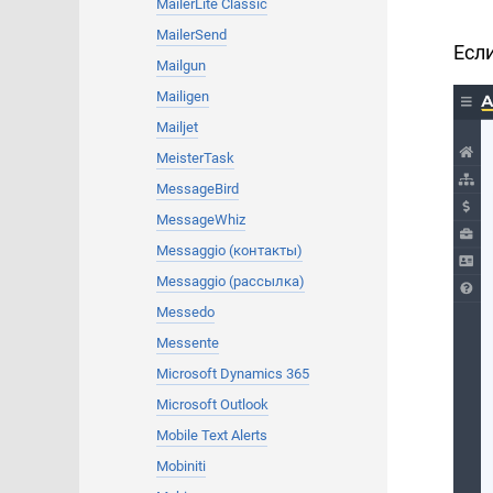
MailerLite Classic
MailerSend
Есл
Mailgun
Mailigen
Mailjet
MeisterTask
MessageBird
MessageWhiz
Messaggio (контакты)
Messaggio (рассылка)
Messedo
Messente
Microsoft Dynamics 365
Microsoft Outlook
Mobile Text Alerts
Mobiniti