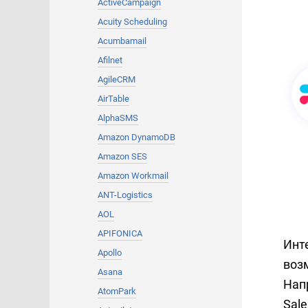
ActiveCampaign
Acuity Scheduling
Acumbamail
Afilnet
AgileCRM
AirTable
AlphaSMS
Amazon DynamoDB
Amazon SES
Amazon Workmail
ANT-Logistics
AOL
APIFONICA
Инт
Apollo
возм
Asana
Нап
AtomPark
Sal