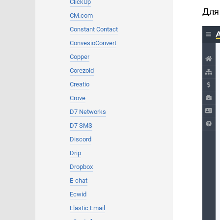
ClickUp
Для
CM.com
Constant Contact
ConvesioConvert
Copper
Corezoid
Creatio
Crove
D7 Networks
D7 SMS
Discord
Drip
Dropbox
E-chat
Ecwid
Elastic Email