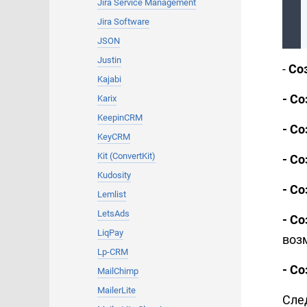
Jira Service Management
Jira Software
JSON
Justin
-
Соз
Kajabi
- Со
Karix
KeepinCRM
- Со
KeyCRM
Kit (ConvertKit)
- Со
Kudosity
- С
Lemlist
LetsAds
- С
LiqPay
воз
Lp-CRM
- Со
MailChimp
MailerLite
Сле