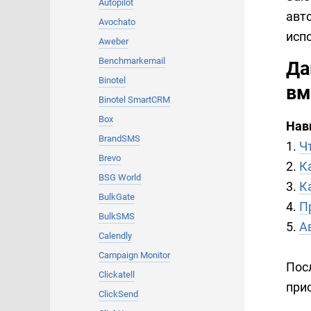
Autopilot
авт
Avochato
исп
Aweber
Benchmarkemail
Да
Binotel
вм
Binotel SmartCRM
Box
Нав
BrandSMS
1.
Ч
Brevo
2.
К
BSG World
3.
К
BulkGate
4.
П
BulkSMS
5.
А
Calendly
Campaign Monitor
Пос
Clickatell
при
ClickSend