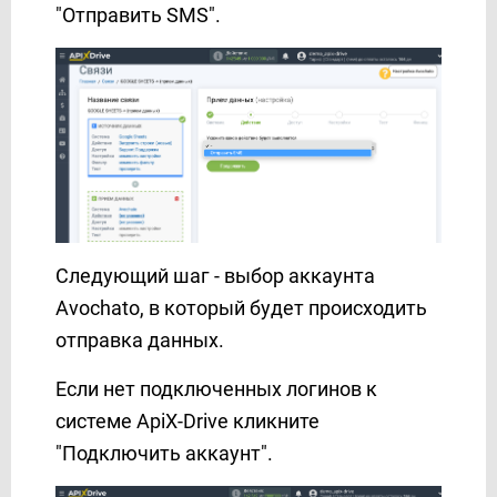
"Отправить SMS".
GoReminders
HelpCrunch
HubSpot
Hunter.io
iCloud
INBOX.LV
Infobip
Instagram
Instantly
Следующий шаг - выбор аккаунта
Instasent
Avochato, в который будет происходить
Intel Telecom
отправка данных.
Intercom
Если нет подключенных логинов к
Jira Service Management
системе ApiX-Drive кликните
Jira Software
"Подключить аккаунт".
JSON
Justin