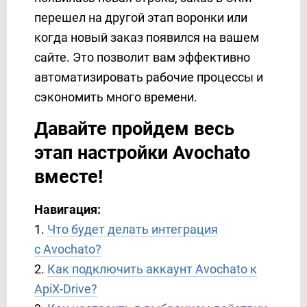
Binotel
перешел на другой этап воронки или
Binotel SmartCRM
когда новый заказ появился на вашем
Box
сайте. Это позволит вам эффективно
BrandSMS
автоматизировать рабочие процессы и
Brevo
сэкономить много времени.
BSG World
Давайте пройдем весь
BulkGate
BulkSMS
этап настройки Avochato
Calendly
вместе!
Campaign Monitor
Clickatell
Навигация:
ClickSend
1.
Что будет делать интеграция
ClickUp
с Avochato?
CM.com
2.
Как подключить аккаунт Avochato к
Constant Contact
ApiX-Drive?
ConvesioConvert