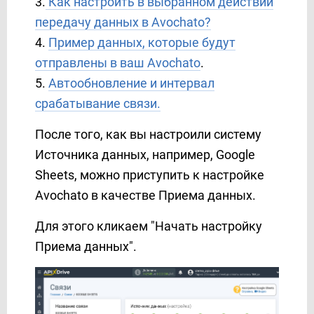
3.
Как настроить в выбранном действии
Copper
передачу данных в Avochato?
Corezoid
4.
Пример данных, которые будут
Creatio
отправлены в ваш Avochato
.
Crove
5.
Автообновление и интервал
D7 Networks
срабатывание связи.
D7 SMS
Discord
После того, как вы настроили систему
Drip
Источника данных, например, Google
Dropbox
Sheets, можно приступить к настройке
E-chat
Avochato в качестве Приема данных.
Ecwid
Для этого кликаем "Начать настройку
Elastic Email
Приема данных".
eSputnik
EVE.calls
ExpertSender
Facebook