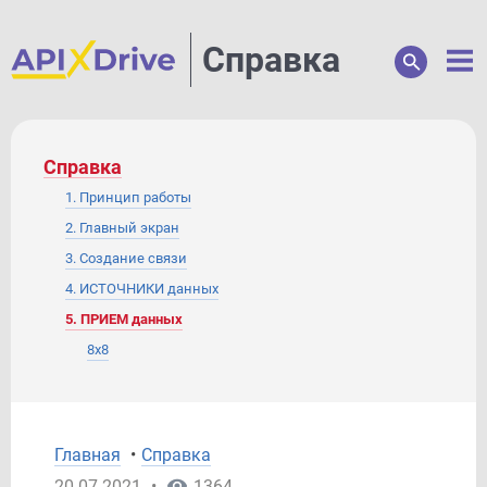
Справка
Справка
1. Принцип работы
2. Главный экран
3. Создание связи
4. ИСТОЧНИКИ данных
5. ПРИЕМ данных
8x8
ActiveCampaign
Acuity Scheduling
Acumbamail
Главная
•
Справка
Afilnet
20.07.2021
•
1364