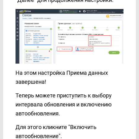
TxtSync
UKR.NET
Unipost
Vbout
VerticalResponse
Viber
Webex Interact
Webhooks
На этом настройка Приема данных
WHATSAPP (через партнера AceBot)
завершена!
Wire2Air
Worksection
Теперь можете приступить к выбору
Wrike
интервала обновления и включению
Yahoo!
автообновления.
Zadarma
Zoho CRM
Для этого кликните "Включить
Zoho Inventory
автообновление".