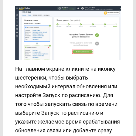
Новая Почта
Телеграм
6. AI TOOLS
7. ФОРМАТИРОВАНИЕ
8. МАТЕМАТИЧЕСКИЕ операции
9. ПОИСК данных
10. ФИЛЬТР данных
11. ЛОГИКА Если/То
На главном экране кликните на иконку
О сервисе
шестеренки, чтобы выбрать
Партнерский кабинет
необходимый интервал обновления или
Поддержка
настройте Запуск по расписанию. Для
Тарифы и Оплата
того чтобы запускать связь по времени
выберите Запуск по расписанию и
укажите желаемое время срабатывания
обновления связи или добавьте сразу