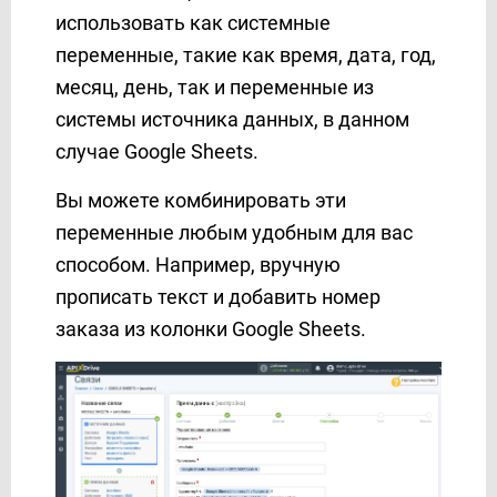
SendPulse
использовать как системные
ShoutOUT
переменные, такие как время, дата, год,
SimpleTexting
месяц, день, так и переменные из
Sinch
системы источника данных, в данном
SkySMS
случае Google Sheets.
Slack
Вы можете комбинировать эти
Smartsheet
переменные любым удобным для вас
SMS Club
способом. Например, вручную
SMS Украина
прописать текст и добавить номер
SMS-fly
SMS-SMS
заказа из колонки Google Sheets.
SMS.to
SMSAPI
SMSGlobal
SMSMODE
SMTP