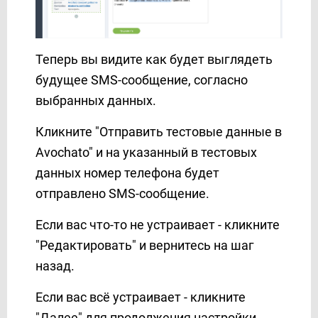
Snovio
SprintSMS
Squarespace
Теперь вы видите как будет выглядеть
Stripe
будущее SMS-сообщение, согласно
SvitSMS
выбранных данных.
Telesign
Telnyx
Кликните "Отправить тестовые данные в
TextMagic
Avochato" и на указанный в тестовых
TheTexting
данных номер телефона будет
TidyCal
отправлено SMS-сообщение.
TikTok
Если вас что-то не устраивает - кликните
Todoist
"Редактировать" и вернитесь на шаг
Trello
назад.
TurboSMS
Twilio
Если вас всё устраивает - кликните
TXTImpact
"Далее" для продолжения настройки.