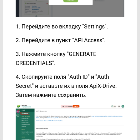
Mailjet
MeisterTask
MessageBird
1. Перейдите во вкладку "Settings".
MessageWhiz
Messaggio (контакты)
2. Перейдите в пункт "API Access".
Messaggio (рассылка)
3. Нажмите кнопку "GENERATE
Messedo
CREDENTIALS".
Messente
Microsoft Dynamics 365
4. Скопируйте поля "Auth ID" и "Auth
Microsoft Outlook
Secret" и вставьте их в поля ApiX-Drive.
Mobile Text Alerts
Затем нажмите сохранить.
Mobiniti
Mobizon
Monday.com
MoonMail
Moosend