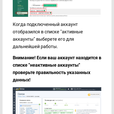
MSG91
Multitexter
MySQL
Когда подключенный аккаунт
Notion
отобразился в списке "активные
OLX
аккаунты" выберете его для
Omnicell
дальнейшей работы.
Omnisend
OneBox
Внимание! Если ваш аккаунт находится в
Ontraport
списке "неактивные аккаунты"
Opencart
проверьте правильность указанных
PDL-profit
данных!
PeopleForce
Pipedrive
Platformly
Portmone
PostgreSQL