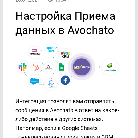
AgileCRM
Настройка Приема
AirTable
AlphaSMS
данных в Avochato
Amazon DynamoDB
Amazon SES
Amazon Workmail
ANT-Logistics
AOL
APIFONICA
Apollo
Asana
AtomPark
Интеграция позволит вам отправлять
Autopilot
сообщения в Avochato в ответ на какое-
Avochato
либо действие в других системах.
Aweber
Например, если в Google Sheets
Benchmarkemail
появилась новая строка, заказ в CRM