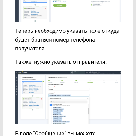
PrestaShop
Prom
ProveSource
Reply.io
Теперь необходимо указать поле откуда
Resend
будет браться номер телефона
RO App
получателя.
Rows
Также, нужно указать отправителя.
Rozetka
Sakari
SalesDrive
Salesforce CRM
Salesmsg
Sempico Solutions
SendFox
SendGrid
Sendlane
В поле "Сообщение" вы можете