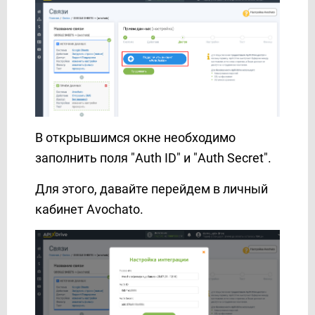
Kajabi
Karix
KeepinCRM
KeyCRM
Kit (ConvertKit)
Kudosity
Lemlist
В открывшимся окне необходимо
LetsAds
заполнить поля "Auth ID" и "Auth Secret".
LiqPay
Lp-CRM
Для этого, давайте перейдем в личный
MailChimp
кабинет Avochato.
MailerLite
MailerLite Classic
MailerSend
Mailgun
Mailigen