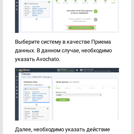
Facebook Messenger
FeedBlitz
Feedgee
Finmap
Freshdesk
Выберите систему в качестве Приема
Freshworks
данных. В данном случае, необходимо
G-mail
указать Avochato.
GetResponse
Gist
Google Ads
Google Analytics 4
Google BigQuery
Google Calendar
Google Contacts
Google Drive
Далее, необходимо указать действие
Google Sheets