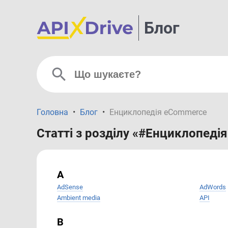
Блог
Головна
•
Блог
•
Енциклопедія eCommerce
Статті з розділу «#Енциклопеді
A
AdSense
AdWords
Ambient media
API
B