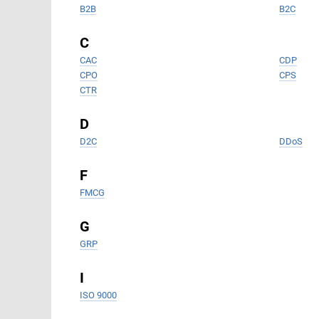
B2B
B2C
C
CAC
CDP
CPO
CPS
CTR
D
D2C
DDoS
F
FMCG
G
GRP
I
ISO 9000