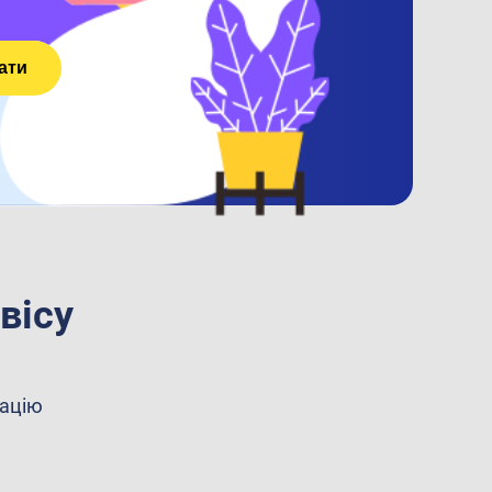
ати
вісу
рацію