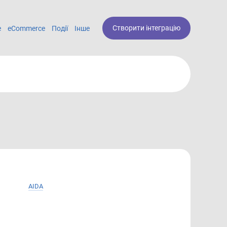
Створити інтеграцію
е
eCommerce
Події
Інше
AIDA