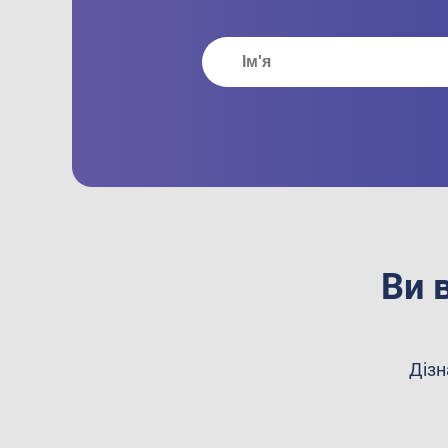
Ви 
Дізн