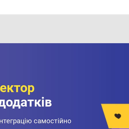
ектор
 додатків
інтеграцію самостійно