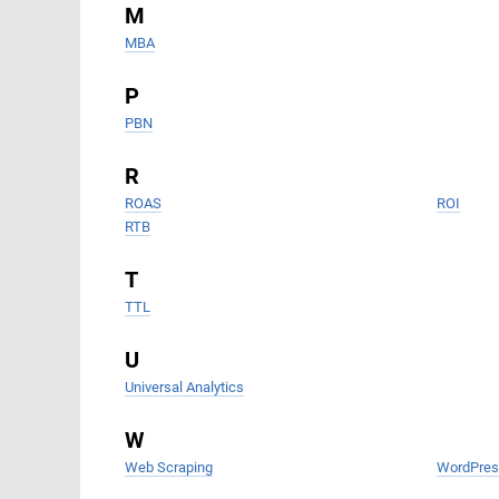
M
MBA
P
PBN
R
ROAS
ROI
RTB
T
TTL
U
Universal Analytics
W
Web Scraping
WordPres