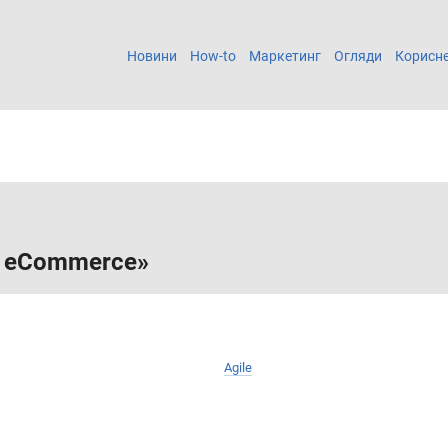
Новини
How-to
Маркетинг
Огляди
Корисн
я eCommerce»
Agile