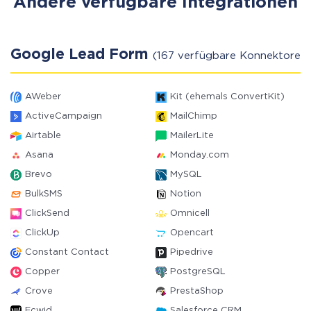
Andere verfügbare Integrationen
Google Lead Form
(167 verfügbare Konnektoren)
AWeber
Kit (ehemals ConvertKit)
ActiveCampaign
MailChimp
Airtable
MailerLite
Asana
Monday.com
Brevo
MySQL
BulkSMS
Notion
ClickSend
Omnicell
ClickUp
Opencart
Constant Contact
Pipedrive
Copper
PostgreSQL
Crove
PrestaShop
Ecwid
Salesforce CRM