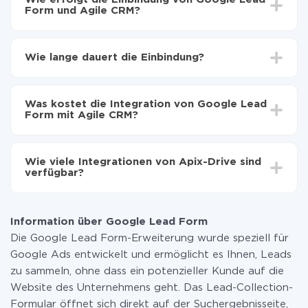
Form und Agile CRM?
Zuerst muss man sich
bei ApiX-Drive registrieren
Wählen, welche Daten von Google Lead Form auf
Wie lange dauert die Einbindung?
Agile CRM zu übertragen
Automatische Aktualisierung aktivieren
Je nach System, das Sie integrieren möchten, kann die
Jetzt werden die Daten automatisch von Google
Einrichtungszeit zwischen 5 und 30 Minuten variieren.
Lead Form auf Agile CRM übertragen
Was kostet die Integration von Google Lead
Im Durchschnitt dauert es 10-15 Minuten.
Form mit Agile CRM?
Sie müssen für die Integration nicht bezahlen, da alle
Funktionen in allen Tarifplänen verfügbar sind. Sie
Wie viele Integrationen von Apix-Drive sind
zahlen nur für die Datenmenge, die über unseren
verfügbar?
Service von einem System auf ein anderes übertragen
wird. Wenn Sie eine geringe Datenmenge pro Monat
Zurzeit haben wir 296+ Integrationen ausser Google
haben, können Sie einen kostenlosen Plan nutzen und
Lead Form und Agile CRM
bei Bedarf zu einem kostenpflichtigen wechseln.
Information über Google Lead Form
Weitere Informationen zu
Tarifen
.
Die Google Lead Form-Erweiterung wurde speziell für
Google Ads entwickelt und ermöglicht es Ihnen, Leads
zu sammeln, ohne dass ein potenzieller Kunde auf die
Website des Unternehmens geht. Das Lead-Collection-
Formular öffnet sich direkt auf der Suchergebnisseite,