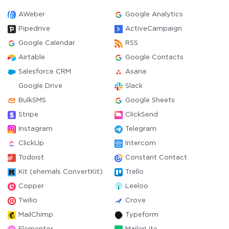
AWeber
Google Analytics
Pipedrive
ActiveCampaign
Google Calendar
RSS
Airtable
Google Contacts
Salesforce CRM
Asana
Google Drive
Slack
BulkSMS
Google Sheets
Stripe
ClickSend
Instagram
Telegram
ClickUp
Intercom
Todoist
Constant Contact
Kit (ehemals ConvertKit)
Trello
Copper
Leeloo
Twilio
Crove
MailChimp
Typeform