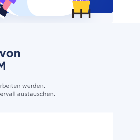
 von
M
arbeiten werden.
rvall austauschen.