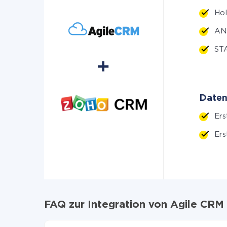
Ho
ANG
ST
Daten
Ers
Ers
FAQ zur Integration von Agile C