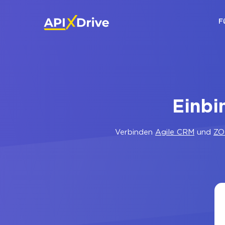
F
Einb
Verbinden
Agile CRM
und
ZO