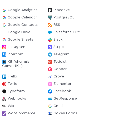
Google Analytics
Pipedrive
Google Calendar
PostgreSQL
Google Contacts
RSS
Google Drive
Salesforce CRM
Google Sheets
Slack
Instagram
Stripe
Intercom
Telegram
Kit (ehemals
Todoist
ConvertKit)
Copper
Trello
Crove
Twilio
Elementor
Typeform
Facebook
Webhooks
GetResponse
Wix
Gmail
WooCommerce
GoZen Forms