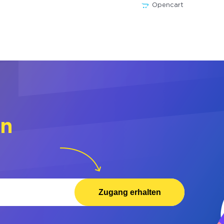
Opencart
rn
Zugang erhalten