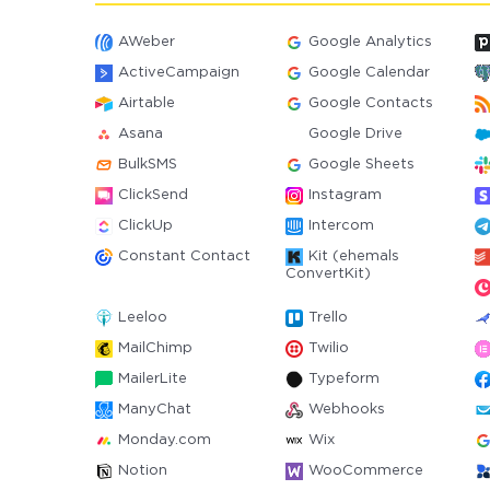
AWeber
Google Analytics
ActiveCampaign
Google Calendar
Airtable
Google Contacts
Asana
Google Drive
BulkSMS
Google Sheets
ClickSend
Instagram
ClickUp
Intercom
Constant Contact
Kit (ehemals
ConvertKit)
Leeloo
Trello
MailChimp
Twilio
MailerLite
Typeform
ManyChat
Webhooks
Monday.com
Wix
Notion
WooCommerce