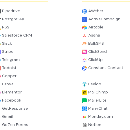
Pipedrive
AWeber
PostgreSQL
ActiveCampaign
RSS
Airtable
Salesforce CRM
Asana
Slack
BulkSMS
Stripe
ClickSend
Telegram
ClickUp
Todoist
Constant Contact
Copper
Crove
Leeloo
Elementor
MailChimp
Facebook
MailerLite
GetResponse
ManyChat
Gmail
Monday.com
GoZen Forms
Notion