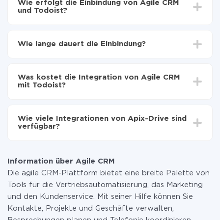
Wie erfolgt die Einbindung von Agile CRM
und Todoist?
Zuerst muss man sich
bei ApiX-Drive registrieren
Wählen, welche Daten von Agile CRM auf Todoist
Wie lange dauert die Einbindung?
zu übertragen
Automatische Aktualisierung aktivieren
Je nach System, das Sie integrieren möchten, kann die
Jetzt werden die Daten automatisch von Agile
Einrichtungszeit zwischen 5 und 30 Minuten variieren.
CRM auf Todoist übertragen
Was kostet die Integration von Agile CRM
Im Durchschnitt dauert es 10-15 Minuten.
mit Todoist?
Sie müssen für die Integration nicht bezahlen, da alle
Funktionen in allen Tarifplänen verfügbar sind. Sie
Wie viele Integrationen von Apix-Drive sind
zahlen nur für die Datenmenge, die über unseren
verfügbar?
Service von einem System auf ein anderes übertragen
wird. Wenn Sie eine geringe Datenmenge pro Monat
Zurzeit haben wir 296+ Integrationen ausser Agile
haben, können Sie einen kostenlosen Plan nutzen und
CRM und Todoist
bei Bedarf zu einem kostenpflichtigen wechseln.
Information über Agile CRM
Weitere Informationen zu
Tarifen
.
Die agile CRM-Plattform bietet eine breite Palette von
Tools für die Vertriebsautomatisierung, das Marketing
und den Kundenservice. Mit seiner Hilfe können Sie
Kontakte, Projekte und Geschäfte verwalten,