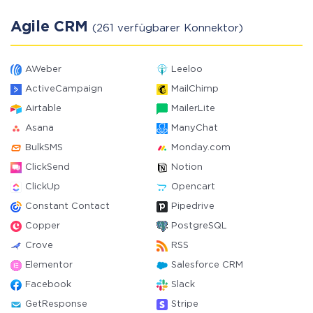
Agile CRM
(261 verfügbarer Konnektor)
AWeber
Leeloo
ActiveCampaign
MailChimp
Airtable
MailerLite
Asana
ManyChat
BulkSMS
Monday.com
ClickSend
Notion
ClickUp
Opencart
Constant Contact
Pipedrive
Copper
PostgreSQL
Crove
RSS
Elementor
Salesforce CRM
Facebook
Slack
GetResponse
Stripe