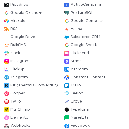
Pipedrive
ActiveCampaign
Google Calendar
PostgreSQL
Airtable
Google Contacts
RSS
Asana
Google Drive
Salesforce CRM
BulkSMS
Google Sheets
Slack
ClickSend
Instagram
Stripe
ClickUp
Intercom
Telegram
Constant Contact
Kit (ehemals ConvertKit)
Trello
Copper
Leeloo
Twilio
Crove
MailChimp
Typeform
Elementor
MailerLite
Webhooks
Facebook