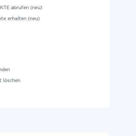
TE abrufen (neu)
te erhalten (neu)
nden
t löschen