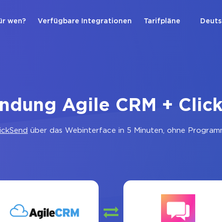
ür wen?
Verfügbare Integrationen
Tarifpläne
Deuts
indung Agile CRM + Clic
ickSend
über das Webinterface in 5 Minuten, ohne Programm