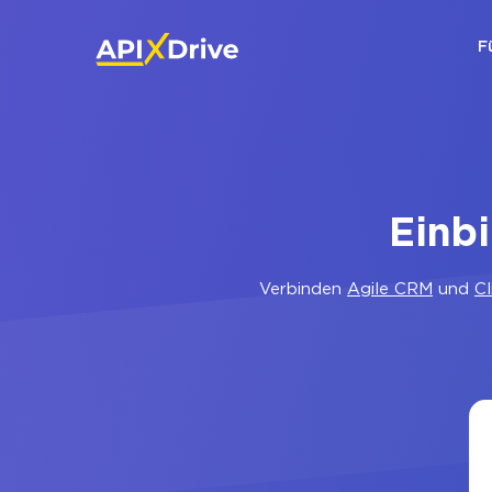
F
Einb
Verbinden
Agile CRM
und
Cl