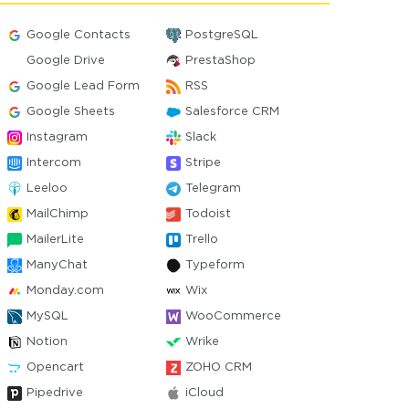
Google Contacts
PostgreSQL
Google Drive
PrestaShop
Google Lead Form
RSS
Google Sheets
Salesforce CRM
Instagram
Slack
Intercom
Stripe
Leeloo
Telegram
MailChimp
Todoist
MailerLite
Trello
ManyChat
Typeform
Monday.com
Wix
MySQL
WooCommerce
Notion
Wrike
Opencart
ZOHO CRM
Pipedrive
iCloud