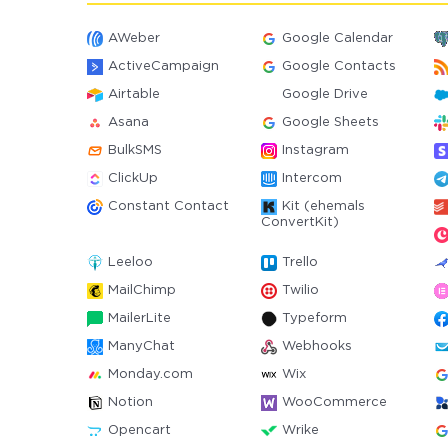
AWeber
Google Calendar
ActiveCampaign
Google Contacts
Airtable
Google Drive
Asana
Google Sheets
BulkSMS
Instagram
ClickUp
Intercom
Constant Contact
Kit (ehemals
ConvertKit)
Leeloo
Trello
MailChimp
Twilio
MailerLite
Typeform
ManyChat
Webhooks
Monday.com
Wix
Notion
WooCommerce
Opencart
Wrike