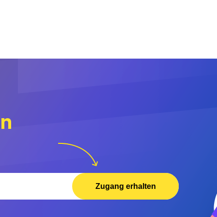
rn
Zugang erhalten