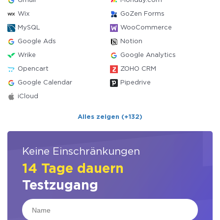
Gmail
Monday.com
Wix
GoZen Forms
MySQL
WooCommerce
Google Ads
Notion
Wrike
Google Analytics
Opencart
ZOHO CRM
Google Calendar
Pipedrive
iCloud
Alles zeigen (+132)
Keine Einschränkungen
14 Tage dauern
Testzugang