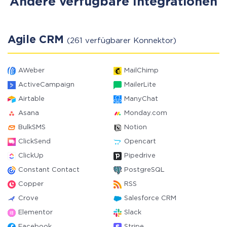
Andere verfügbare Integrationen
Agile CRM
(261 verfügbarer Konnektor)
AWeber
MailChimp
ActiveCampaign
MailerLite
Airtable
ManyChat
Asana
Monday.com
BulkSMS
Notion
ClickSend
Opencart
ClickUp
Pipedrive
Constant Contact
PostgreSQL
Copper
RSS
Crove
Salesforce CRM
Elementor
Slack
Facebook
Stripe