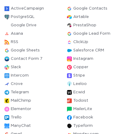
ActiveCampaign
Google Contacts
PostgreSQL
Airtable
Google Drive
PrestaShop
Asana
Google Lead Form
RSS
ClickUp
Google Sheets
Salesforce CRM
Contact Form 7
Instagram
Slack
Copper
Intercom
Stripe
Crove
Leeloo
Telegram
Ecwid
MailChimp
Todoist
Elementor
MailerLite
Trello
Facebook
ManyChat
Typeform