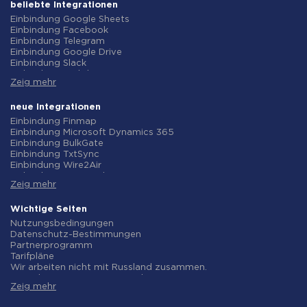
beliebte Integrationen
Einbindung Google Sheets
Einbindung Facebook
Einbindung Telegram
Einbindung Google Drive
Einbindung Slack
Einbindung MailChimp
Zeig mehr
Einbindung Gmail
Einbindung Trello
Einbindung ClickUp
neue Integrationen
Einbindung Airtable
Einbindung Finmap
Einbindung Google Contacts
Einbindung Microsoft Dynamics 365
Einbindung OpenAI (ChatGPT)
Einbindung BulkGate
Einbindung Instagram
Einbindung TxtSync
Einbindung ActiveCampaign
Einbindung Wire2Air
Einbindung Typeform
Einbindung Corezoid
Einbindung Salesforce CRM
Zeig mehr
Einbindung Infobip
Einbindung Monday.com
Einbindung Instasent
Einbindung Notion
Einbindung AtomPark
Wichtige Seiten
Einbindung Stripe
Einbindung TXTImpact
Nutzungsbedingungen
Einbindung AWeber
Einbindung Campaign Monitor
Datenschutz-Bestimmungen
Einbindung Asana
Einbindung CM.com
Partnerprogramm
Einbindung ZOHO CRM
Einbindung D7 Networks
Tarifpläne
Einbindung Webhooks
Einbindung SMS.to
Wir arbeiten nicht mit Russland zusammen.
Einbindung GetResponse
Einbindung SMSGlobal
Vereinbarung zur Datenverarbeitung
Einbindung WooCommerce
Einbindung Textlocal
Zeig mehr
Rückgaberecht
Einbindung Pipedrive
Einbindung ShoutOUT
Individuelle Entwicklung
Einbindung Google Calendar