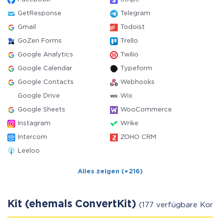
GetResponse
Telegram
Gmail
Todoist
GoZen Forms
Trello
Google Analytics
Twilio
Google Calendar
Typeform
Google Contacts
Webhooks
Google Drive
Wix
Google Sheets
WooCommerce
Instagram
Wrike
Intercom
ZOHO CRM
Leeloo
Alles zeigen (+216)
Kit (ehemals ConvertKit)
(177 verfügbare Konn