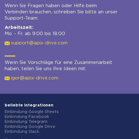
Wenn Sie Fragen haben oder Hilfe beim
Verbinden brauchen, schreiben Sie bitte an unser
Support-Team:
Arbeitszeit:
Mo. - Fr. ab 9:00 bis 18:00
support@apix-drive.com
Wenn Sie Vorschläge für eine Zusammenarbeit
haben, teilen Sie uns Ihre Ideen mit:
igor@apix-drive.com
beliebte Integrationen
Einbindung Google Sheets
Einbindung Facebook
Einbindung Telegram
Einbindung Google Drive
Einbindung Slack
Einbindung MailChimp