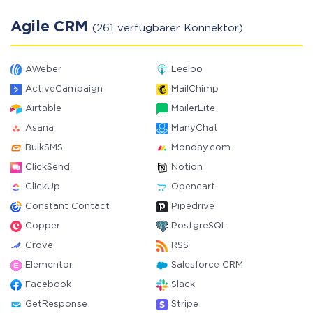
Agile CRM
(261 verfügbarer Konnektor)
AWeber
Leeloo
ActiveCampaign
MailChimp
Airtable
MailerLite
Asana
ManyChat
BulkSMS
Monday.com
ClickSend
Notion
ClickUp
Opencart
Constant Contact
Pipedrive
Copper
PostgreSQL
Crove
RSS
Elementor
Salesforce CRM
Facebook
Slack
GetResponse
Stripe