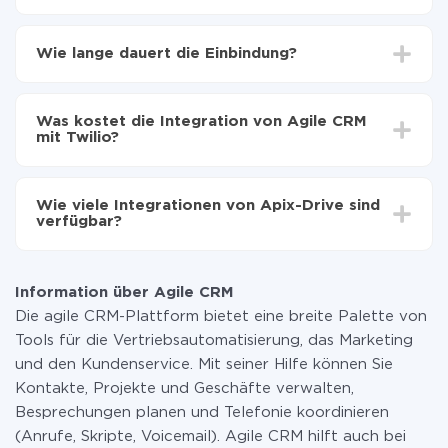
Zuerst muss man sich
bei ApiX-Drive registrieren
Wählen, welche Daten von Agile CRM auf Twilio zu
Wie lange dauert die Einbindung?
übertragen
Automatische Aktualisierung aktivieren
Je nach System, das Sie integrieren möchten, kann die
Jetzt werden die Daten automatisch von Agile
Einrichtungszeit zwischen 5 und 30 Minuten variieren.
CRM auf Twilio übertragen
Was kostet die Integration von Agile CRM
Im Durchschnitt dauert es 10-15 Minuten.
mit Twilio?
Sie müssen für die Integration nicht bezahlen, da alle
Funktionen in allen Tarifplänen verfügbar sind. Sie
Wie viele Integrationen von Apix-Drive sind
zahlen nur für die Datenmenge, die über unseren
verfügbar?
Service von einem System auf ein anderes übertragen
wird. Wenn Sie eine geringe Datenmenge pro Monat
Zurzeit haben wir 296+ Integrationen ausser Agile
haben, können Sie einen kostenlosen Plan nutzen und
CRM und Twilio
bei Bedarf zu einem kostenpflichtigen wechseln.
Information über Agile CRM
Weitere Informationen zu
Tarifen
.
Die agile CRM-Plattform bietet eine breite Palette von
Tools für die Vertriebsautomatisierung, das Marketing
und den Kundenservice. Mit seiner Hilfe können Sie
Kontakte, Projekte und Geschäfte verwalten,
Besprechungen planen und Telefonie koordinieren
(Anrufe, Skripte, Voicemail). Agile CRM hilft auch bei