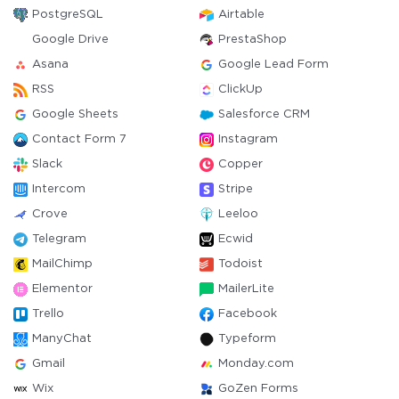
PostgreSQL
Airtable
Google Drive
PrestaShop
Asana
Google Lead Form
RSS
ClickUp
Google Sheets
Salesforce CRM
Contact Form 7
Instagram
Slack
Copper
Intercom
Stripe
Crove
Leeloo
Telegram
Ecwid
MailChimp
Todoist
Elementor
MailerLite
Trello
Facebook
ManyChat
Typeform
Gmail
Monday.com
Wix
GoZen Forms