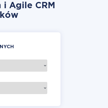
 i Agile CRM
yków
ANYCH