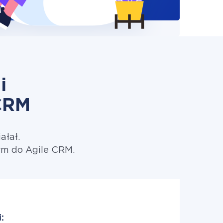
i
CRM
ałał.
rm do Agile CRM.
: