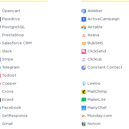
Opencart
AWeber
Pipedrive
ActiveCampaign
PostgreSQL
Airtable
PrestaShop
Asana
Salesforce CRM
BulkSMS
Slack
ClickSend
Stripe
ClickUp
Telegram
Constant Contact
Todoist
Copper
Leeloo
Crove
MailChimp
Ecwid
MailerLite
Facebook
ManyChat
GetResponse
Monday.com
Gmail
Notion