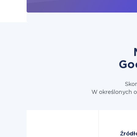
Go
Skon
W określonych o
Źródł