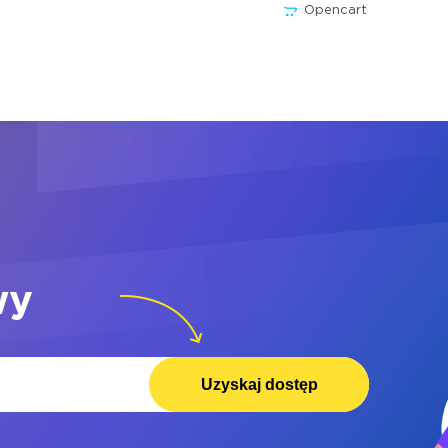
Opencart
wy
Uzyskaj dostęp