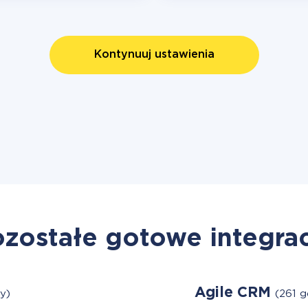
Kontynuuj ustawienia
zostałe gotowe integra
Agile CRM
y)
(261 g