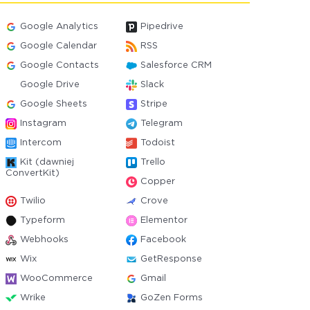
Google Analytics
Pipedrive
Google Calendar
RSS
Google Contacts
Salesforce CRM
Google Drive
Slack
Google Sheets
Stripe
Instagram
Telegram
Intercom
Todoist
Kit (dawniej
Trello
ConvertKit)
Copper
Twilio
Crove
Typeform
Elementor
Webhooks
Facebook
Wix
GetResponse
WooCommerce
Gmail
Wrike
GoZen Forms