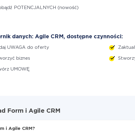
obądź POTENCJALNYCH (nowość)
rnik danych: Agile CRM, dostępne czynności:
daj UWAGA do oferty
Zaktua
orzyć biznes
Stworz
wórz UMOWĘ
ad Form i Agile CRM
m i Agile CRM?