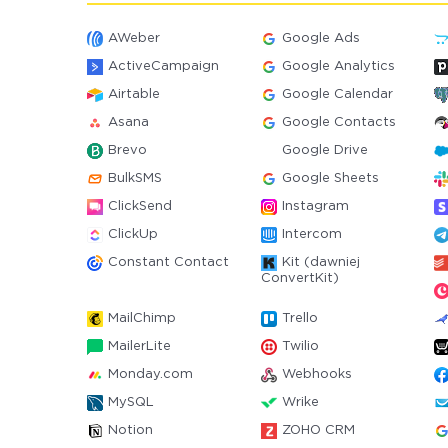
AWeber
Google Ads
ActiveCampaign
Google Analytics
Airtable
Google Calendar
Asana
Google Contacts
Brevo
Google Drive
BulkSMS
Google Sheets
ClickSend
Instagram
ClickUp
Intercom
Constant Contact
Kit (dawniej
ConvertKit)
MailChimp
Trello
MailerLite
Twilio
Monday.com
Webhooks
MySQL
Wrike
Notion
ZOHO CRM