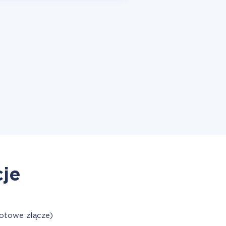
cje
otowe złącze)