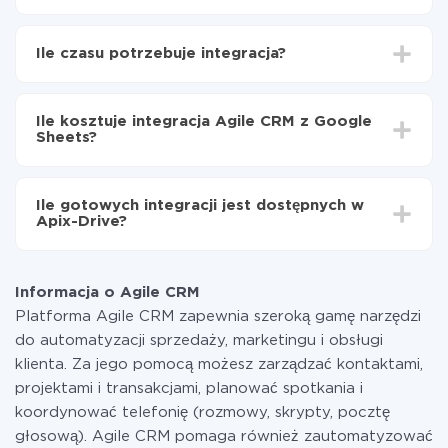
Najpierw
zarejestruj się w ApiX-Drive
Wybierz, jakie dane przenieść z Agile CRM do
Ile czasu potrzebuje integracja?
Google Sheets
Włącz aktualizację
W zależności od systemu, z którym będziesz
Teraz dane będą automatycznie przesyłane z Agile
integrować, czas konfiguracji może się różnić i wynosić
CRM do Google Sheets
Ile kosztuje integracja Agile CRM z Google
od 5 do 30 minut. Konfiguracja zajmuje średnio 10-15
Sheets?
minut.
Za właśnie integrację nie musisz płacić nic, a cała
funkcjonalność jest dostępna we wszystkich taryfach.
Ile gotowych integracji jest dostępnych w
Płacisz tylko za ilość danych, która faktycznie jest
Apix-Drive?
przekazywana z jednego z Twoich systemów do
drugiego za pośrednictwem naszej usługi. Jeśli
W tej chwili zakończyliśmy 296+ integracji oprócz
dysponujesz niewielką ilością danych miesięcznie,
Agile CRM i Google Sheets
możesz bezpiecznie skorzystać z darmowej taryfy lub
Informacja o Agile CRM
w razie potrzeby przełączyć się na płatną. Więcej
Platforma Agile CRM zapewnia szeroką gamę narzędzi
informacji o
taryfach
.
do automatyzacji sprzedaży, marketingu i obsługi
klienta. Za jego pomocą możesz zarządzać kontaktami,
projektami i transakcjami, planować spotkania i
koordynować telefonię (rozmowy, skrypty, pocztę
głosową). Agile CRM pomaga również zautomatyzować