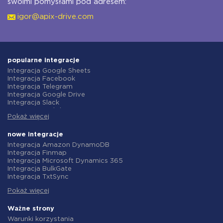
swoimi pomysłami pod adresem:
igor@apix-drive.com
popularne integracje
Integracja Google Sheets
Integracja Facebook
Integracja Telegram
Integracja Google Drive
Integracja Slack
Integracja MailChimp
Pokaż więcej
Integracja Gmail
Integracja Trello
Integracja ClickUp
nowe integracje
Integracja Airtable
Integracja Amazon DynamoDB
Integracja Google Contacts
Integracja Finmap
Integracja OpenAI (ChatGPT)
Integracja Microsoft Dynamics 365
Integracja Instagram
Integracja BulkGate
Integracja ActiveCampaign
Integracja TxtSync
Integracja Typeform
Integracja Wire2Air
Integracja Salesforce CRM
Pokaż więcej
Integracja Corezoid
Integracja Monday.com
Integracja Infobip
Integracja Notion
Integracja Instasent
Ważne strony
Integracja Stripe
Integracja AtomPark
Warunki korzystania
Integracja AWeber