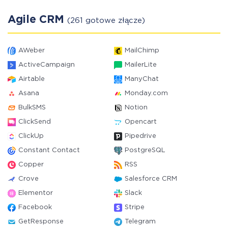
Agile CRM
(261 gotowe złącze)
AWeber
MailChimp
ActiveCampaign
MailerLite
Airtable
ManyChat
Asana
Monday.com
BulkSMS
Notion
ClickSend
Opencart
ClickUp
Pipedrive
Constant Contact
PostgreSQL
Copper
RSS
Crove
Salesforce CRM
Elementor
Slack
Facebook
Stripe
GetResponse
Telegram