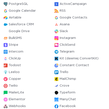
PostgreSQL
ActiveCampaign
Google Calendar
RSS
Airtable
Google Contacts
Salesforce CRM
Asana
Google Drive
Slack
BulkSMS
Instagram
Stripe
ClickSend
Intercom
Telegram
ClickUp
Kit (dawniej ConvertKit)
Todoist
Constant Contact
Leeloo
Trello
Copper
MailChimp
Twilio
Crove
MailerLite
Typeform
Elementor
ManyChat
Webhooks
Facebook